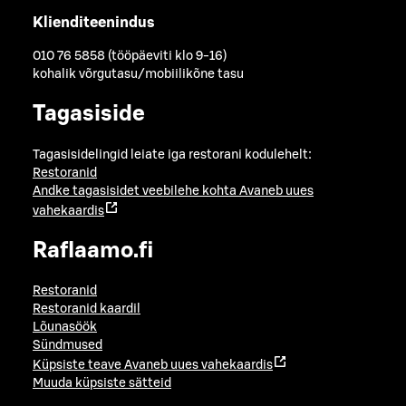
Klienditeenindus
010 76 5858 (tööpäeviti klo 9-16)
kohalik võrgutasu/mobiilikõne tasu
Tagasiside
Tagasisidelingid leiate iga restorani kodulehelt:
Restoranid
Andke tagasisidet veebilehe kohta
Avaneb uues
vahekaardis
Raflaamo.fi
Restoranid
Restoranid kaardil
Lõunasöök
Sündmused
Küpsiste teave
Avaneb uues vahekaardis
Muuda küpsiste sätteid