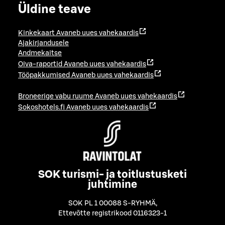
Üldine teave
Kinkekaart
Avaneb uues vahekaardis
Ajakirjandusele
Andmekaitse
Oiva-raportid
Avaneb uues vahekaardis
Tööpakkumised
Avaneb uues vahekaardis
Broneerige vabu ruume
Avaneb uues vahekaardis
Sokoshotels.fi
Avaneb uues vahekaardis
SOK turismi- ja toitlustusketi
juhtimine
SOK PL 1 00088 S-RYHMÄ
,
Ettevõtte registrikood 0116323-1