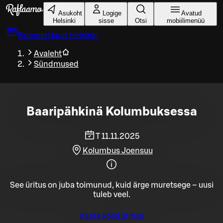
Liigu peamise sisu juurde
Asukoht
Logige
Avatud
Helsinki
sisse
Otsi
mobiilimenüü
Broneeri laud
Helsinki
Avaleht
Sündmused
Baaripähkinä Kolumbuksessa
T 11.11.2025
Kolumbus Joensuu
See üritus on juba toimunud, kuid ärge muretsege – uusi
tuleb veel.
Vaata kõiki üritusi