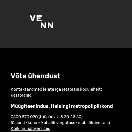
Võta ühendust
Kontaktandmed leiate iga restorani kodulehelt:
Restoranid
Müügiteenindus, Helsingi metropolipiirkond
0300 870 020 (tööpäeviti 8.30-16.30)
51 senti/kõne + kohalik võrgutasu/mobiilikõne tasu
Kõik müügiteenused