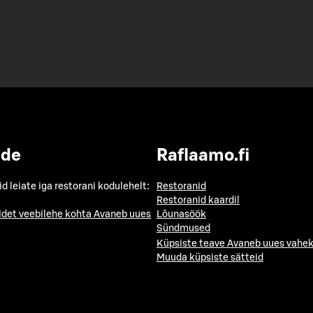
ide
Raflaamo.fi
id leiate iga restorani kodulehelt:
Restoranid
Restoranid kaardil
idet veebilehe kohta
Avaneb uues
Lõunasöök
Sündmused
Küpsiste teave
Avaneb uues vahek
Muuda küpsiste sätteid