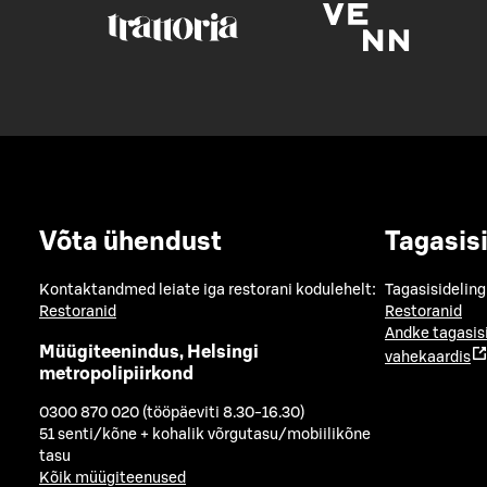
Võta ühendust
Tagasis
Kontaktandmed leiate iga restorani kodulehelt:
Tagasisideling
Restoranid
Restoranid
Andke tagasis
Müügiteenindus, Helsingi
vahekaardis
metropolipiirkond
0300 870 020 (tööpäeviti 8.30-16.30)
51 senti/kõne + kohalik võrgutasu/mobiilikõne
tasu
Kõik müügiteenused