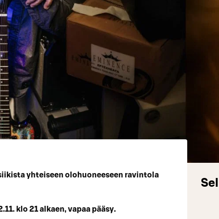
iikista yhteiseen olohuoneeseen ravintola
Sel
11. klo 21 alkaen, vapaa pääsy.