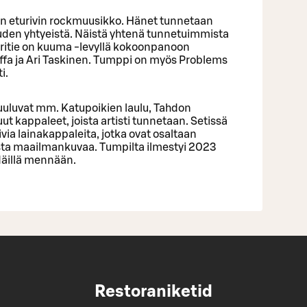
an eturivin rockmuusikko. Hänet tunnetaan
uden yhtyeistä. Näistä yhtenä tunnetuimmista
oritie on kuuma -levyllä kokoonpanoon
ffa ja Ari Taskinen. Tumppi on myös Problems
i.
uuluvat mm. Katupoikien laulu, Tahdon
t kappaleet, joista artisti tunnetaan. Setissä
ia lainakappaleita, jotka ovat osaltaan
sta maailmankuvaa. Tumpilta ilmestyi 2023
Näillä mennään.
Restoraniketid