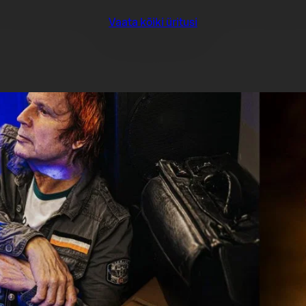
Vaata kõiki üritusi