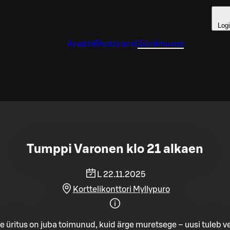
Log
Avaleht
Restoranid
Sündmused
Tumppi Varonen klo 21 alkaen
L 22.11.2025
Korttelikonttori Myllypuro
e üritus on juba toimunud, kuid ärge muretsege – uusi tuleb ve