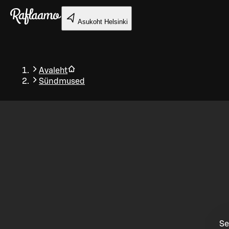
Liigu peamise sisu juurde
Asukoht
Helsinki
Avaleht
Sündmused
Tagasi
Se