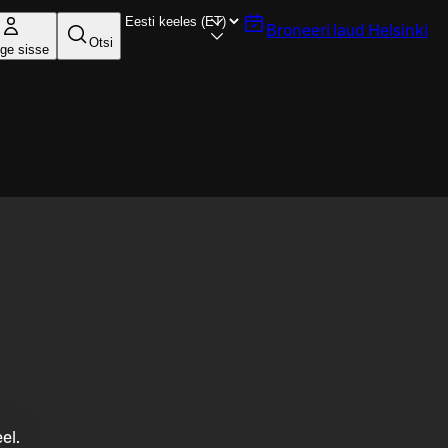
Broneeri laud
Helsinki
Otsi
ige sisse
el.