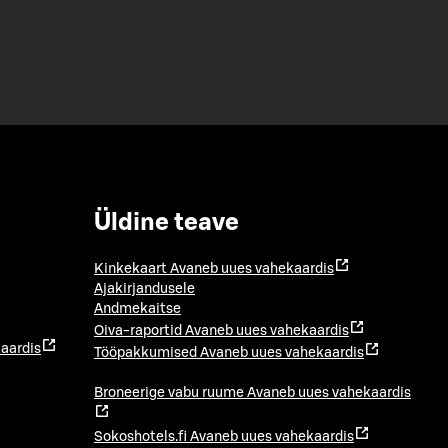
Üldine teave
Kinkekaart
Avaneb uues vahekaardis
Ajakirjandusele
Andmekaitse
Oiva-raportid
Avaneb uues vahekaardis
aardis
Tööpakkumised
Avaneb uues vahekaardis
Broneerige vabu ruume
Avaneb uues vahekaardis
Sokoshotels.fi
Avaneb uues vahekaardis