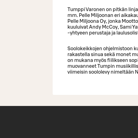
Tumppi Varonen on pitkän linj
mm. Pelle Miljoonan eri aikaka
Pelle Miljoona Oy, jonka Moott
kuuluivat Andy McCoy, Sami Ya
-yhtyeen perustaja ja laulusolist
Soolokeikkojen ohjelmistoon k
rakastella sinua sekä monet muu
on mukana myös fiilikseen sopiv
muovanneet Tumpin musiikilli
viimeisin soololevy nimeltään 