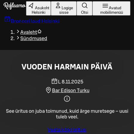
Liigu peamise sisu juurde
Asukoht
Logige
Avatud
Helsinki
sisse
Otsi
mobiilimenüü
Broneeri laud
Helsinki
Avaleht
Sündmused
VUODEN HARMAIN PÄIVÄ
L 8.11.2025
Bar Edison Turku
See üritus on juba toimunud, kuid ärge muretsege – uusi
tuleb veel.
Vaata kõiki üritusi