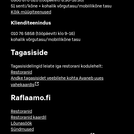
0300 870 020 (tööpäeviti 8.30-16.30)
51 senti/kõne + kohalik võrgutasu/mobiilikõne tasu
Kõik müügiteenused
Klienditeenindus
010 76 5858 (tööpäeviti klo 9-16)
kohalik võrgutasu/mobiilikõne tasu
Tagasiside
Tagasisidelingid leiate iga restorani kodulehelt:
Restoranid
Andke tagasisidet veebilehe kohta
Avaneb uues
vahekaardis
Raflaamo.fi
Restoranid
Restoranid kaardil
Lõunasöök
Sündmused