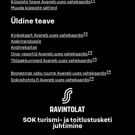
Küpsiste teave
Avaneb uues vahekaardis
Muuda küpsiste sätteid
Üldine teave
Kinkekaart
Avaneb uues vahekaardis
Ajakirjandusele
Andmekaitse
Oiva-raportid
Avaneb uues vahekaardis
Tööpakkumised
Avaneb uues vahekaardis
Broneerige vabu ruume
Avaneb uues vahekaardis
Sokoshotels.fi
Avaneb uues vahekaardis
SOK turismi- ja toitlustusketi
juhtimine