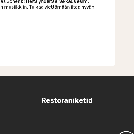
ias Schenk! Heitä yhdistää rakkaus esim.
n musiikkiin. Tulkaa viettämään iltaa hyvän
Restoraniketid