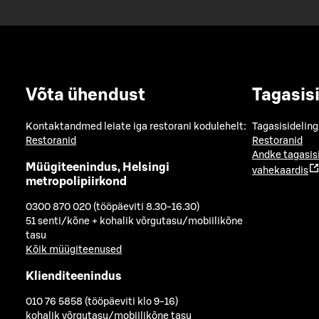
Võta ühendust
Tagasis
Kontaktandmed leiate iga restorani kodulehelt:
Tagasisideling
Restoranid
Restoranid
Andke tagasis
Müügiteenindus, Helsingi
vahekaardis
metropolipiirkond
0300 870 020 (tööpäeviti 8.30-16.30)
51 senti/kõne + kohalik võrgutasu/mobiilikõne
tasu
Kõik müügiteenused
Klienditeenindus
010 76 5858 (tööpäeviti klo 9-16)
kohalik võrgutasu/mobiilikõne tasu