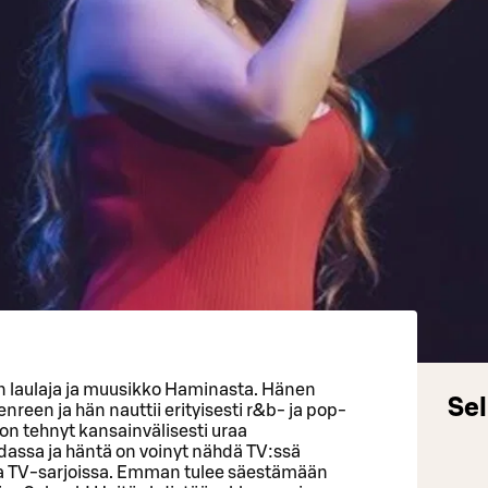
 laulaja ja muusikko Haminasta. Hänen
Sel
reen ja hän nauttii erityisesti r&b- ja pop-
n tehnyt kansainvälisesti uraa
dassa ja häntä on voinyt nähdä TV:ssä
 ja TV-sarjoissa. Emman tulee säestämään