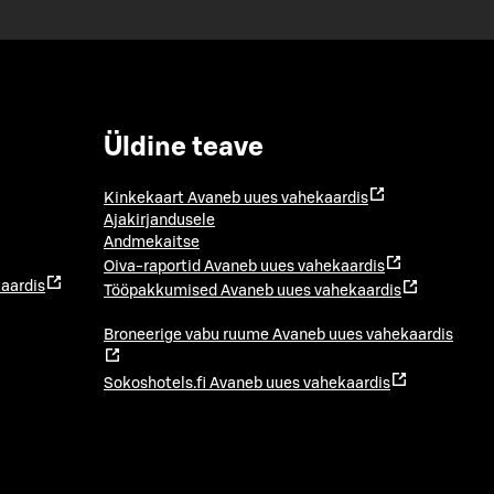
Üldine teave
Kinkekaart
Avaneb uues vahekaardis
Ajakirjandusele
Andmekaitse
Oiva-raportid
Avaneb uues vahekaardis
aardis
Tööpakkumised
Avaneb uues vahekaardis
Broneerige vabu ruume
Avaneb uues vahekaardis
Sokoshotels.fi
Avaneb uues vahekaardis