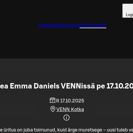
Log
Avaleht
Restoranid
Sündmused
ea Emma Daniels VENNissä pe 17.10.2
R 17.10.2025
VENN Kotka
e üritus on juba toimunud, kuid ärge muretsege – uusi tuleb ve