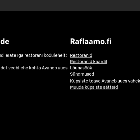
ide
Raflaamo.fi
id leiate iga restorani kodulehelt:
Restoranid
Restoranid kaardil
idet veebilehe kohta
Avaneb uues
Lõunasöök
Sündmused
Küpsiste teave
Avaneb uues vahek
Muuda küpsiste sätteid