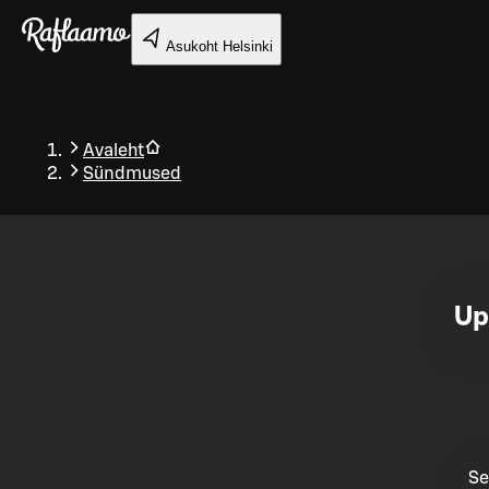
Liigu peamise sisu juurde
Asukoht
Helsinki
Avaleht
Sündmused
Tagasi
Up
Se