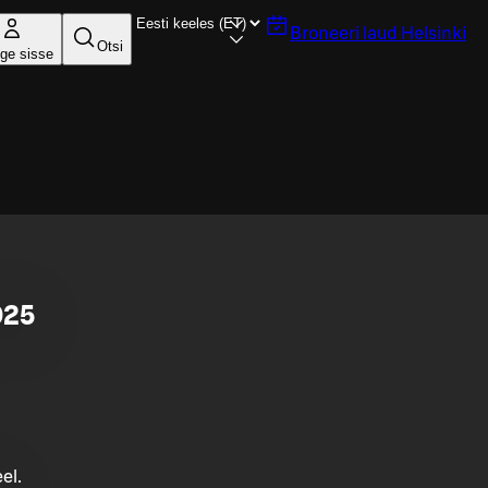
Broneeri laud
Helsinki
Otsi
ige sisse
025
el.