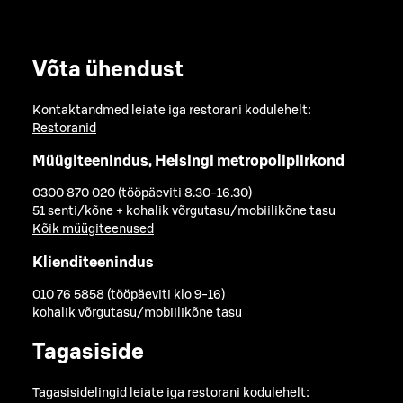
Võta ühendust
Kontaktandmed leiate iga restorani kodulehelt:
Restoranid
Müügiteenindus, Helsingi metropolipiirkond
0300 870 020 (tööpäeviti 8.30-16.30)
51 senti/kõne + kohalik võrgutasu/mobiilikõne tasu
Kõik müügiteenused
Klienditeenindus
010 76 5858 (tööpäeviti klo 9-16)
kohalik võrgutasu/mobiilikõne tasu
Tagasiside
Tagasisidelingid leiate iga restorani kodulehelt: