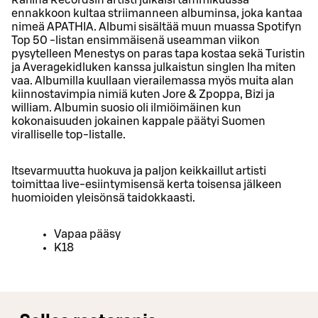
ennakkoon kultaa striimanneen albuminsa, joka kantaa
nimeä APATHIA. Albumi sisältää muun muassa Spotifyn
Top 50 -listan ensimmäisenä useamman viikon
pysytelleen Menestys on paras tapa kostaa sekä Turistin
ja Averagekidluken kanssa julkaistun singlen Iha miten
vaa. Albumilla kuullaan vierailemassa myös muita alan
kiinnostavimpia nimiä kuten Jore & Zpoppa, Bizi ja
william. Albumin suosio oli ilmiöimäinen kun
kokonaisuuden jokainen kappale päätyi Suomen
viralliselle top-listalle.
Itsevarmuutta huokuva ja paljon keikkaillut artisti
toimittaa live-esiintymisensä kerta toisensa jälkeen
huomioiden yleisönsä taidokkaasti.
Vapaa pääsy
K18