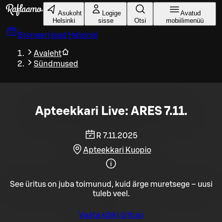
Liigu peamise sisu juurde
Asukoht
Logige
Avatud
Helsinki
sisse
Otsi
mobiilimenüü
Broneeri laud
Helsinki
Avaleht
Sündmused
Apteekkari Live: ARES 7.11.
R 7.11.2025
Apteekkari Kuopio
See üritus on juba toimunud, kuid ärge muretsege – uusi
tuleb veel.
Vaata kõiki üritusi