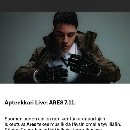
Apteekkari Live: ARES 7.11.
Suomen uuden aallon rap-kentän uranuurtajiin
lukeutuva
Ares
tekee musiikkia täysin omalla tyylillään.
Rähinä Recordsin artisti julkaisi tammikuussa