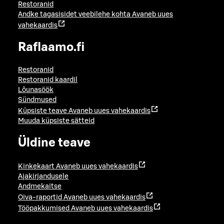
Restoranid
Andke tagasisidet veebilehe kohta
Avaneb uues
vahekaardis
Raflaamo.fi
Restoranid
Restoranid kaardil
Lõunasöök
Sündmused
Küpsiste teave
Avaneb uues vahekaardis
Muuda küpsiste sätteid
Üldine teave
Kinkekaart
Avaneb uues vahekaardis
Ajakirjandusele
Andmekaitse
Oiva-raportid
Avaneb uues vahekaardis
Tööpakkumised
Avaneb uues vahekaardis