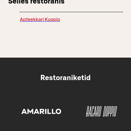
Selles restoranis
Apteekkari Kuopio
Restoraniketid