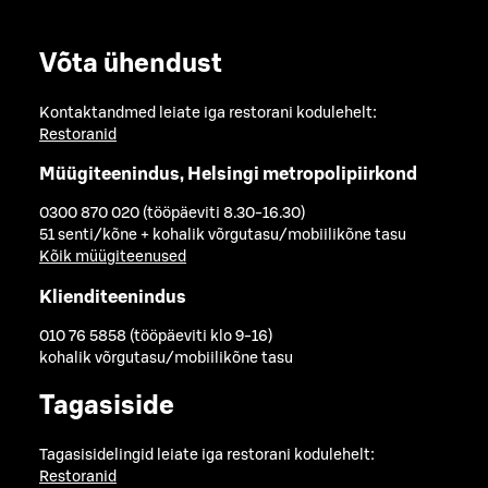
Võta ühendust
Kontaktandmed leiate iga restorani kodulehelt:
Restoranid
Müügiteenindus, Helsingi metropolipiirkond
0300 870 020 (tööpäeviti 8.30-16.30)
51 senti/kõne + kohalik võrgutasu/mobiilikõne tasu
Kõik müügiteenused
Klienditeenindus
010 76 5858 (tööpäeviti klo 9-16)
kohalik võrgutasu/mobiilikõne tasu
Tagasiside
Tagasisidelingid leiate iga restorani kodulehelt:
Restoranid