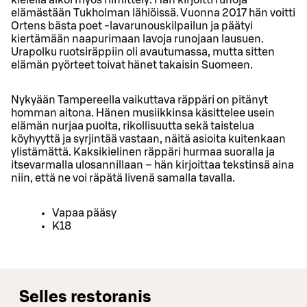
elämästään Tukholman lähiöissä. Vuonna 2017 hän voitti
Ortens bästa poet -lavarunouskilpailun ja päätyi
kiertämään naapurimaan lavoja runojaan lausuen.
Urapolku ruotsiräppiin oli avautumassa, mutta sitten
elämän pyörteet toivat hänet takaisin Suomeen.
Nykyään Tampereella vaikuttava räppäri on pitänyt
homman aitona. Hänen musiikkinsa käsittelee usein
elämän nurjaa puolta, rikollisuutta sekä taistelua
köyhyyttä ja syrjintää vastaan, näitä asioita kuitenkaan
ylistämättä. Kaksikielinen räppäri hurmaa suoralla ja
itsevarmalla ulosannillaan – hän kirjoittaa tekstinsä aina
niin, että ne voi räpätä livenä samalla tavalla.
Vapaa pääsy
K18
Selles restoranis