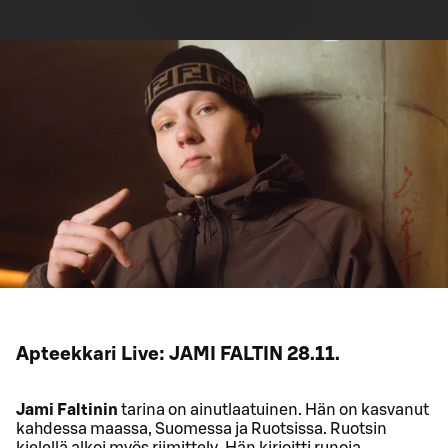
Apteekkari Live: JAMI FALTIN 28.11.
Jami Faltinin
tarina on ainutlaatuinen. Hän on kasvanut
kahdessa maassa, Suomessa ja Ruotsissa. Ruotsin
kielellä alkoi myös riimittely. Hän kirjoitti runoja