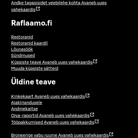
Andke tagasisidet veebilehe kohta
Avaneb uues
vahekaardis
Raflaamo.fi
Restoranid
Restoranid kaardil
Lõunasöök
Sündmused
Küpsiste teave
Avaneb uues vahekaardis
Muuda küpsiste sätteid
Üldine teave
Kinkekaart
Avaneb uues vahekaardis
Ajakirjandusele
Andmekaitse
Oiva-raportid
Avaneb uues vahekaardis
Tööpakkumised
Avaneb uues vahekaardis
Broneerige vabu ruume
Avaneb uues vahekaardis