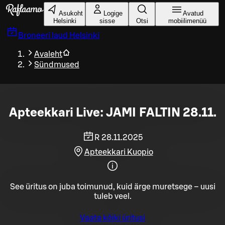
Liigu peamise sisu juurde
Asukoht
Logige
Avatud
Helsinki
sisse
Otsi
mobiilimenüü
Broneeri laud
Helsinki
Avaleht
Sündmused
Apteekkari Live: JAMI FALTIN 28.11.
R 28.11.2025
Apteekkari Kuopio
See üritus on juba toimunud, kuid ärge muretsege – uusi
tuleb veel.
Vaata kõiki üritusi