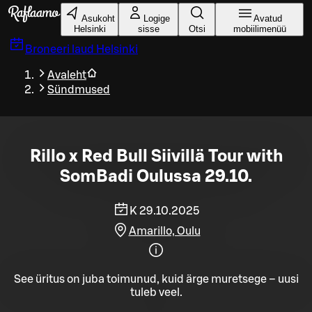
Liigu peamise sisu juurde
Asukoht
Logige
Avatud
Helsinki
sisse
Otsi
mobiilimenüü
Broneeri laud
Helsinki
Avaleht
Sündmused
Rillo x Red Bull Siivillä Tour with
SomBadi Oulussa 29.10.
K 29.10.2025
Amarillo, Oulu
See üritus on juba toimunud, kuid ärge muretsege – uusi
tuleb veel.