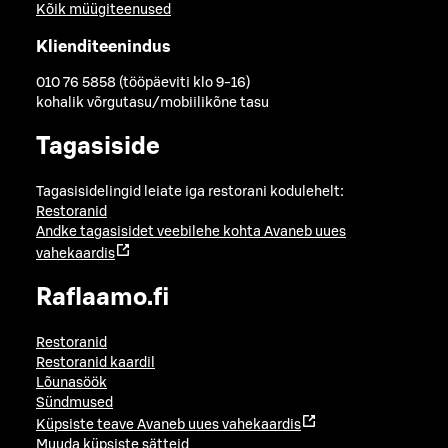
Kõik müügiteenused
Klienditeenindus
010 76 5858 (tööpäeviti klo 9-16)
kohalik võrgutasu/mobiilikõne tasu
Tagasiside
Tagasisidelingid leiate iga restorani kodulehelt:
Restoranid
Andke tagasisidet veebilehe kohta
Avaneb uues
vahekaardis
Raflaamo.fi
Restoranid
Restoranid kaardil
Lõunasöök
Sündmused
Küpsiste teave
Avaneb uues vahekaardis
Muuda küpsiste sätteid