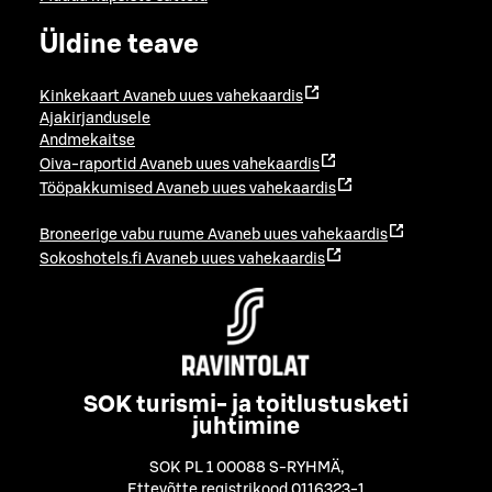
Üldine teave
Kinkekaart
Avaneb uues vahekaardis
Ajakirjandusele
Andmekaitse
Oiva-raportid
Avaneb uues vahekaardis
Tööpakkumised
Avaneb uues vahekaardis
Broneerige vabu ruume
Avaneb uues vahekaardis
Sokoshotels.fi
Avaneb uues vahekaardis
SOK turismi- ja toitlustusketi
juhtimine
SOK PL 1 00088 S-RYHMÄ
,
Ettevõtte registrikood 0116323-1