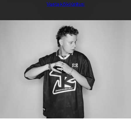
Vaata kõiki üritusi