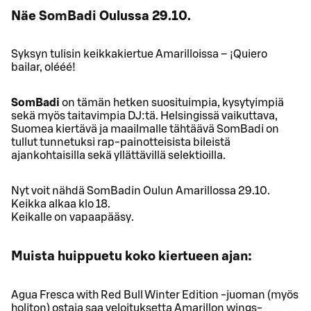
Näe SomBadi Oulussa 29.10.
Syksyn tulisin keikkakiertue Amarilloissa – ¡Quiero
bailar, olééé!
SomBadi
on tämän hetken suosituimpia, kysytyimpiä
sekä myös taitavimpia DJ:tä. Helsingissä vaikuttava,
Suomea kiertävä ja maailmalle tähtäävä SomBadi on
tullut tunnetuksi rap-painotteisista bileistä
ajankohtaisilla sekä yllättävillä selektioilla.
Nyt voit nähdä SomBadin Oulun Amarillossa 29.10.
Keikka alkaa klo 18.
Keikalle on vapaapääsy.
Muista huippuetu koko kiertueen ajan:
Agua Fresca with Red Bull Winter Edition -juoman (myös
holiton) ostaja saa veloituksetta Amarillon wings-