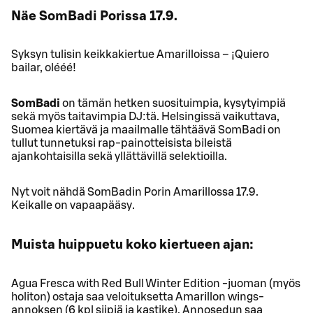
Näe SomBadi Porissa 17.9.
Syksyn tulisin keikkakiertue Amarilloissa – ¡Quiero
bailar, olééé!
SomBadi
on tämän hetken suosituimpia, kysytyimpiä
sekä myös taitavimpia DJ:tä. Helsingissä vaikuttava,
Suomea kiertävä ja maailmalle tähtäävä SomBadi on
tullut tunnetuksi rap-painotteisista bileistä
ajankohtaisilla sekä yllättävillä selektioilla.
Nyt voit nähdä SomBadin Porin Amarillossa 17.9.
Keikalle on vapaapääsy.
Muista huippuetu koko kiertueen ajan:
Agua Fresca with Red Bull Winter Edition -juoman (myös
holiton) ostaja saa veloituksetta Amarillon wings-
annoksen (6 kpl siipiä ja kastike). Annosedun saa