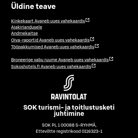
Üldine teave
Kinkekaart
Avaneb uues vahekaardis
Ajakirjandusele
Andmekaitse
Oiva-raportid
Avaneb uues vahekaardis
Tööpakkumised
Avaneb uues vahekaardis
Broneerige vabu ruume
Avaneb uues vahekaardis
Sokoshotels.fi
Avaneb uues vahekaardis
SOK turismi- ja toitlustusketi
juhtimine
SOK PL 1 00088 S-RYHMÄ
,
Ettevõtte registrikood 0116323-1