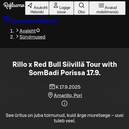
Liigu peamise sisu juurde
Asukoht
Logige
Avatud
Helsinki
sisse
Otsi
mobiilimenüü
Broneeri laud
Helsinki
Avaleht
Sündmused
Rillo x Red Bull Siivillä Tour with
SomBadi Porissa 17.9.
K 17.9.2025
Amarillo, Pori
See üritus on juba toimunud, kuid ärge muretsege – uusi
tuleb veel.