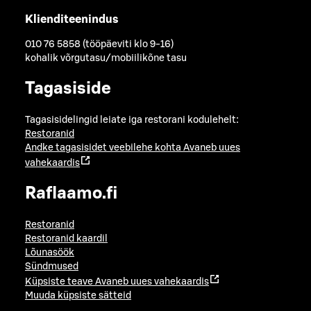
Klienditeenindus
010 76 5858 (tööpäeviti klo 9-16)
kohalik võrgutasu/mobiilikõne tasu
Tagasiside
Tagasisidelingid leiate iga restorani kodulehelt:
Restoranid
Andke tagasisidet veebilehe kohta
Avaneb uues
vahekaardis
Raflaamo.fi
Restoranid
Restoranid kaardil
Lõunasöök
Sündmused
Küpsiste teave
Avaneb uues vahekaardis
Muuda küpsiste sätteid