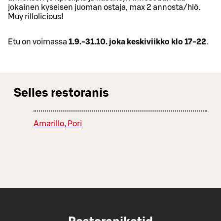
jokainen kyseisen juoman ostaja, max 2 annosta/hlö.
Muy rillolicious!
Etu on voimassa
1.9.-31.10. joka keskiviikko klo 17-22
.
Selles restoranis
Amarillo, Pori