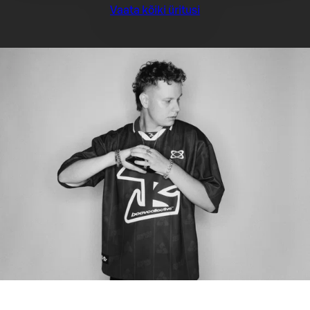
Vaata kõiki üritusi