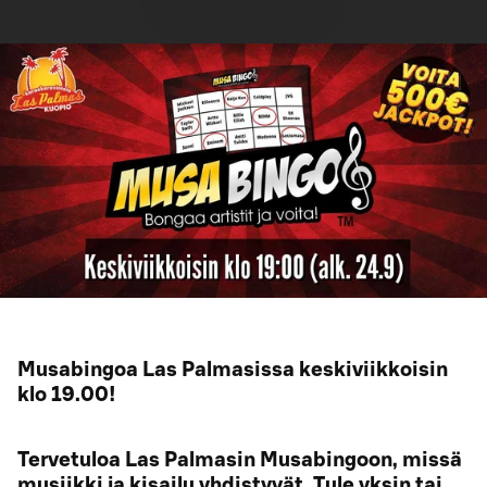
Musabingoa Las Palmasissa keskiviikkoisin
klo 19.00!
Tervetuloa Las Palmasin Musabingoon, missä
musiikki ja kisailu yhdistyvät. Tule yksin tai