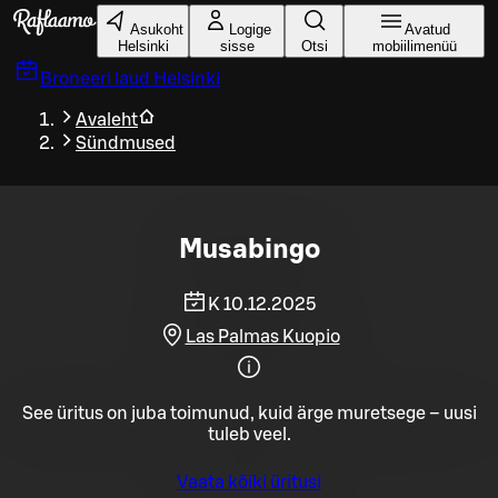
Liigu peamise sisu juurde
Asukoht
Logige
Avatud
Helsinki
sisse
Otsi
mobiilimenüü
Broneeri laud
Helsinki
Avaleht
Sündmused
Musabingo
K 10.12.2025
Las Palmas Kuopio
See üritus on juba toimunud, kuid ärge muretsege – uusi
tuleb veel.
Vaata kõiki üritusi