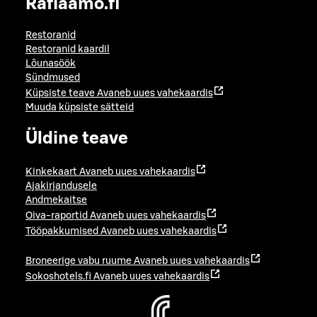
Raflaamo.fi
Restoranid
Restoranid kaardil
Lõunasöök
Sündmused
Küpsiste teave
Avaneb uues vahekaardis
Muuda küpsiste sätteid
Üldine teave
Kinkekaart
Avaneb uues vahekaardis
Ajakirjandusele
Andmekaitse
Oiva-raportid
Avaneb uues vahekaardis
Tööpakkumised
Avaneb uues vahekaardis
Broneerige vabu ruume
Avaneb uues vahekaardis
Sokoshotels.fi
Avaneb uues vahekaardis