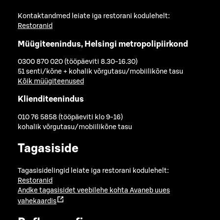
Kontaktandmed leiate iga restorani kodulehelt:
Restoranid
Müügiteenindus, Helsingi metropolipiirkond
0300 870 020 (tööpäeviti 8.30-16.30)
51 senti/kõne + kohalik võrgutasu/mobiilikõne tasu
Kõik müügiteenused
Klienditeenindus
010 76 5858 (tööpäeviti klo 9-16)
kohalik võrgutasu/mobiilikõne tasu
Tagasiside
Tagasisidelingid leiate iga restorani kodulehelt:
Restoranid
Andke tagasisidet veebilehe kohta
Avaneb uues
vahekaardis