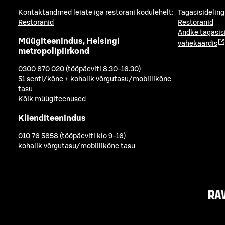
Kontaktandmed leiate iga restorani kodulehelt:
Tagasisideling
Restoranid
Restoranid
Andke tagasis
Müügiteenindus, Helsingi
vahekaardis
metropolipiirkond
0300 870 020 (tööpäeviti 8.30-16.30)
51 senti/kõne + kohalik võrgutasu/mobiilikõne
tasu
Kõik müügiteenused
Klienditeenindus
010 76 5858 (tööpäeviti klo 9-16)
kohalik võrgutasu/mobiilikõne tasu