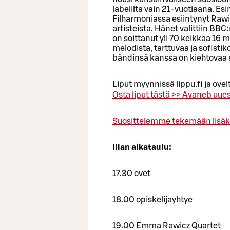
labelilta vain 21-vuotiaana. Esi
Filharmoniassa esiintynyt Rawic
artisteista. Hänet valittiin BB
on soittanut yli 70 keikkaa 16 
melodista, tarttuvaa ja sofisti
bändinsä kanssa on kiehtovaa 
Liput myynnissä lippu.fi ja ovelt
Osta liput tästä >>
Avaneb uues
Suosittelemme tekemään lisäk
Illan aikataulu:
17.30 ovet
18.00 opiskelijayhtye
19.00 Emma Rawicz Quartet