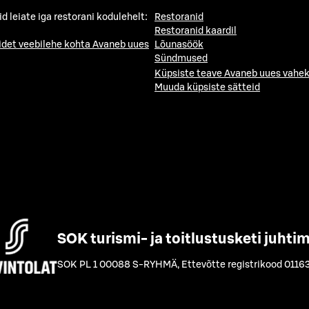
id leiate iga restorani kodulehelt:
Restoranid
Restoranid kaardil
idet veebilehe kohta
Avaneb uues
Lõunasöök
Sündmused
Küpsiste teave
Avaneb uues vahek
Muuda küpsiste sätteid
SOK turismi- ja toitlustusketi juhti
SOK PL 1 00088 S-RYHMÄ
,
Ettevõtte registrikood 0116