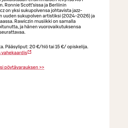
m. Ronnie Scott’sissa ja Berliinin
z on yksi sukupolvensa johtavista jazz-
C:n uuden sukupolven artistiksi (2024-2026) ja
maassa. Rawiczin musiikki on samalla
koitunutta, ja hänen vuorovaikutuksensa
seurattavaa.
a. Pääsyliput: 20 €/hlö tai 15 €/ opiskelija.
 vahekaardis
si pöytävarauksen >>