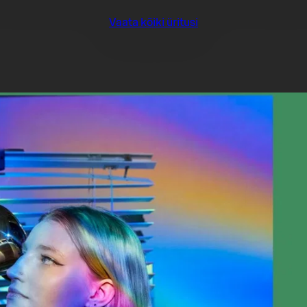
Vaata kõiki üritusi