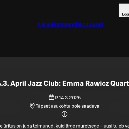
Log
Avaleht
Restoranid
Sündmused
4.3. April Jazz Club: Emma Rawicz Quart
R 14.3.2025
Täpset asukohta pole saadaval
e üritus on juba toimunud, kuid ärge muretsege – uusi tuleb ve