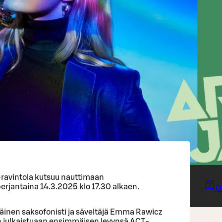
 -ravintola kutsuu nauttimaan
erjantaina 14.3.2025 klo 17.30 alkaen.
O
iläinen saksofonisti ja säveltäjä Emma Rawicz
n julkaistuaan ensimmäisen levynsä ACT-