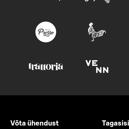
Võta ühendust
Tagasis