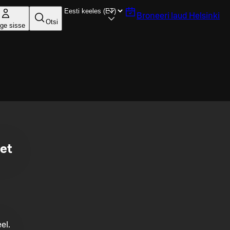
Broneeri laud
Helsinki
Otsi
ige sisse
et
el.