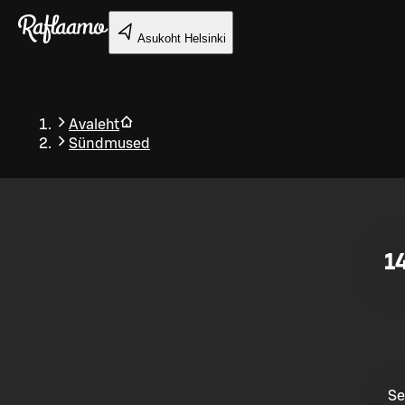
Liigu peamise sisu juurde
Asukoht
Helsinki
Avaleht
Sündmused
Tagasi
1
Se