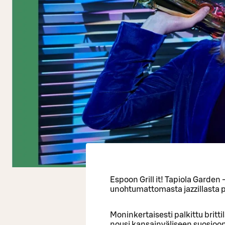
Espoon Grill it! Tapiola Garden
unohtumattomasta jazzillasta p
Moninkertaisesti palkittu britt
nousi kansainväliseen suosioo