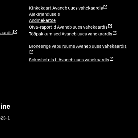
Kinkekaart
Avaneb uues vahekaardis
Ajakirjandusele
Andmekaitse
Oiva-raportid
Avaneb uues vahekaardis
aardis
Tööpakkumised
Avaneb uues vahekaardis
Broneerige vabu ruume
Avaneb uues vahekaardis
Sokoshotels.fi
Avaneb uues vahekaardis
mine
323-1