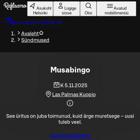
Liigu peamise sisu juurde
Asukoht
Logige
Avatud
Helsinki
sisse
Otsi
mobiilimenüü
Broneeri laud
Helsinki
Avaleht
Sündmused
Musabingo
K 5.11.2025
Las Palmas Kuopio
See üritus on juba toimunud, kuid ärge muretsege – uusi
tuleb veel.
Vaata kõiki üritusi