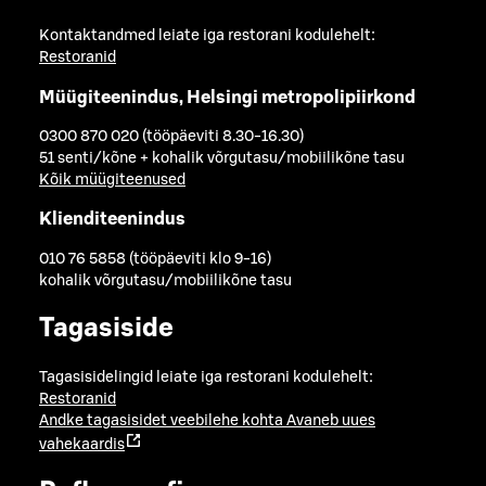
Kontaktandmed leiate iga restorani kodulehelt:
Restoranid
Müügiteenindus, Helsingi metropolipiirkond
0300 870 020 (tööpäeviti 8.30-16.30)
51 senti/kõne + kohalik võrgutasu/mobiilikõne tasu
Kõik müügiteenused
Klienditeenindus
010 76 5858 (tööpäeviti klo 9-16)
kohalik võrgutasu/mobiilikõne tasu
Tagasiside
Tagasisidelingid leiate iga restorani kodulehelt:
Restoranid
Andke tagasisidet veebilehe kohta
Avaneb uues
vahekaardis