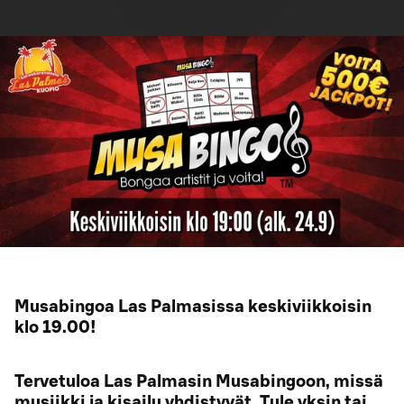
Musabingoa Las Palmasissa keskiviikkoisin
klo 19.00!
Tervetuloa Las Palmasin Musabingoon, missä
musiikki ja kisailu yhdistyvät. Tule yksin tai