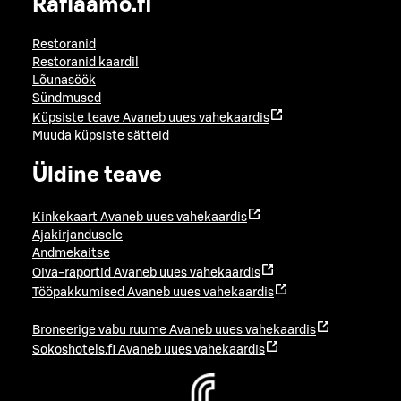
Raflaamo.fi
Restoranid
Restoranid kaardil
Lõunasöök
Sündmused
Küpsiste teave
Avaneb uues vahekaardis
Muuda küpsiste sätteid
Üldine teave
Kinkekaart
Avaneb uues vahekaardis
Ajakirjandusele
Andmekaitse
Oiva-raportid
Avaneb uues vahekaardis
Tööpakkumised
Avaneb uues vahekaardis
Broneerige vabu ruume
Avaneb uues vahekaardis
Sokoshotels.fi
Avaneb uues vahekaardis