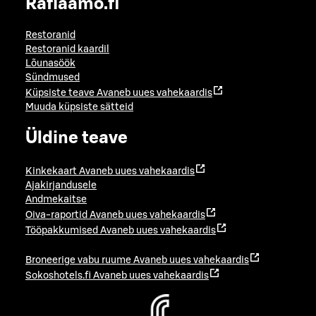
Raflaamo.fi
Restoranid
Restoranid kaardil
Lõunasöök
Sündmused
Küpsiste teave
Avaneb uues vahekaardis
Muuda küpsiste sätteid
Üldine teave
Kinkekaart
Avaneb uues vahekaardis
Ajakirjandusele
Andmekaitse
Oiva-raportid
Avaneb uues vahekaardis
Tööpakkumised
Avaneb uues vahekaardis
Broneerige vabu ruume
Avaneb uues vahekaardis
Sokoshotels.fi
Avaneb uues vahekaardis