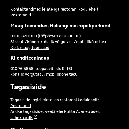
Kontaktandmed leiate iga restorani kodulehelt:
Restoranid
Müügiteenindus, Helsingi metropolipiirkond
0300 870 020 (tööpäeviti 8.30-16.30)
51 senti/kõne + kohalik võrgutasu/mobiilikõne tasu
Kõik müügiteenused
Klienditeenindus
010 76 5858 (tööpäeviti klo 9-16)
kohalik võrgutasu/mobiilikõne tasu
Tagasiside
Tagasisidelingid leiate iga restorani kodulehelt:
Restoranid
Andke tagasisidet veebilehe kohta
Avaneb uues
vahekaardis