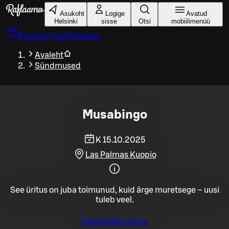
Liigu peamise sisu juurde
Asukoht
Logige
Avatud
Helsinki
sisse
Otsi
mobiilimenüü
Broneeri laud
Helsinki
Avaleht
Sündmused
Musabingo
K 15.10.2025
Las Palmas Kuopio
See üritus on juba toimunud, kuid ärge muretsege – uusi
tuleb veel.
Vaata kõiki üritusi