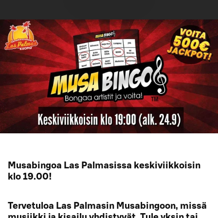
Musabingoa Las Palmasissa keskiviikkoisin
klo 19.00!
Tervetuloa Las Palmasin Musabingoon, missä
musiikki ja kisailu yhdistyvät. Tule yksin tai