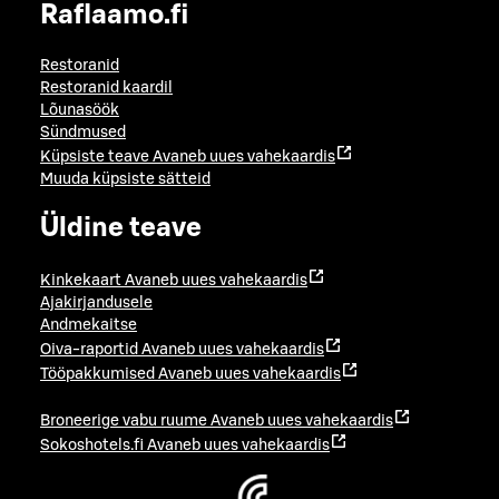
Raflaamo.fi
Restoranid
Restoranid kaardil
Lõunasöök
Sündmused
Küpsiste teave
Avaneb uues vahekaardis
Muuda küpsiste sätteid
Üldine teave
Kinkekaart
Avaneb uues vahekaardis
Ajakirjandusele
Andmekaitse
Oiva-raportid
Avaneb uues vahekaardis
Tööpakkumised
Avaneb uues vahekaardis
Broneerige vabu ruume
Avaneb uues vahekaardis
Sokoshotels.fi
Avaneb uues vahekaardis