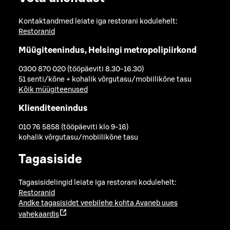
Kontaktandmed leiate iga restorani kodulehelt:
Restoranid
Müügiteenindus, Helsingi metropolipiirkond
0300 870 020 (tööpäeviti 8.30-16.30)
51 senti/kõne + kohalik võrgutasu/mobiilikõne tasu
Kõik müügiteenused
Klienditeenindus
010 76 5858 (tööpäeviti klo 9-16)
kohalik võrgutasu/mobiilikõne tasu
Tagasiside
Tagasisidelingid leiate iga restorani kodulehelt:
Restoranid
Andke tagasisidet veebilehe kohta
Avaneb uues
vahekaardis