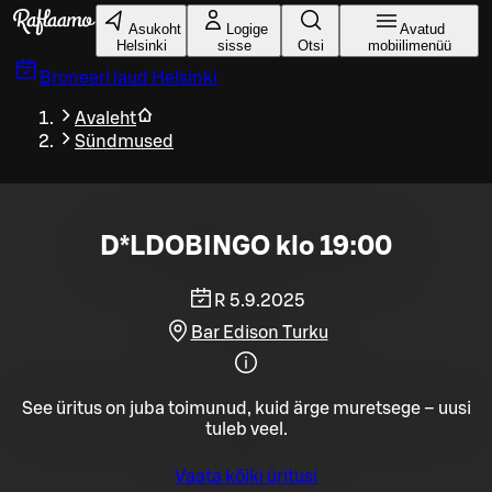
Liigu peamise sisu juurde
Asukoht
Logige
Avatud
Helsinki
sisse
Otsi
mobiilimenüü
Broneeri laud
Helsinki
Avaleht
Sündmused
D*LDOBINGO klo 19:00
R 5.9.2025
Bar Edison Turku
See üritus on juba toimunud, kuid ärge muretsege – uusi
tuleb veel.
Vaata kõiki üritusi