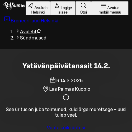
Liigu peamise sisu juurde
Asukoht
Logige
Avatud
Helsinki
sisse
Otsi
mobiilimenüü
Broneeri laud
Helsinki
Avaleht
Sündmused
Ystävänpäivätanssit 14.2.
R 14.2.2025
Las Palmas Kuopio
See üritus on juba toimunud, kuid ärge muretsege – uusi
tuleb veel.
Vaata kõiki üritusi