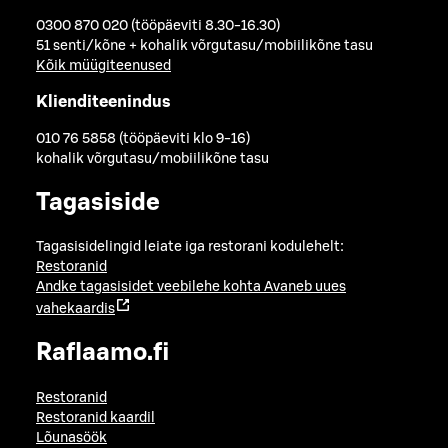
0300 870 020 (tööpäeviti 8.30-16.30)
51 senti/kõne + kohalik võrgutasu/mobiilikõne tasu
Kõik müügiteenused
Klienditeenindus
010 76 5858 (tööpäeviti klo 9-16)
kohalik võrgutasu/mobiilikõne tasu
Tagasiside
Tagasisidelingid leiate iga restorani kodulehelt:
Restoranid
Andke tagasisidet veebilehe kohta
Avaneb uues
vahekaardis
Raflaamo.fi
Restoranid
Restoranid kaardil
Lõunasöök