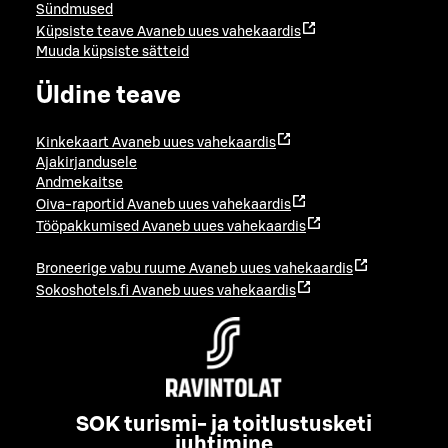
Sündmused
Küpsiste teave
Avaneb uues vahekaardis
Muuda küpsiste sätteid
Üldine teave
Kinkekaart
Avaneb uues vahekaardis
Ajakirjandusele
Andmekaitse
Oiva-raportid
Avaneb uues vahekaardis
Tööpakkumised
Avaneb uues vahekaardis
Broneerige vabu ruume
Avaneb uues vahekaardis
Sokoshotels.fi
Avaneb uues vahekaardis
SOK turismi- ja toitlustusketi
juhtimine