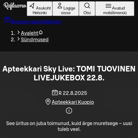
Liigu peamise sisu juurde
Asukoht
Logige
Avatud
Helsinki
sisse
Otsi
mobiilimenüü
Broneeri laud
Helsinki
Avaleht
Sündmused
Apteekkari Sky Live: TOMI TUOVINEN
LIVEJUKEBOX 22.8.
R 22.8.2025
Apteekkari Kuopio
See üritus on juba toimunud, kuid ärge muretsege – uusi
tuleb veel.