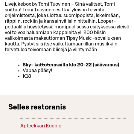
Livejukebox by Tomi Tuovinen – Sinä valitset, Tomi
soittaa! Tomi Tuovinen esittää yleisön toiveita
ohjelmistosta, joka ulottuu suomipopista, iskelmään,
räppiin, rockiin ja kansainvälisiin hitteihin. Looper-
pedaalilla höystetyssä monipuolisessa esityksessä yleisö
voi toivoa haluamiaan kappaleita yli 200 biisin
valikoimasta maksuttoman Tipsy Music -sovelluksen
kautta. Pystyt siis itse vaikuttamaan illan musiikkiin –
tervetuloa toivomaan biisejä ja viihtymään
Sky- kattoterassilla klo 20-22 (säävaraus)
Vapaa pääsy!
K18
Selles restoranis
Apteekkari Kuopio