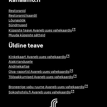
Raflaamo.fi
Restoranid
Restoranid kaardil
Lõunasöök
Sündmused
Küpsiste teave
Avaneb uues vahekaardis
Muuda küpsiste sätteid
Üldine teave
Kinkekaart
Avaneb uues vahekaardis
Ajakirjandusele
Andmekaitse
Oiva-raportid
Avaneb uues vahekaardis
Tööpakkumised
Avaneb uues vahekaardis
Broneerige vabu ruume
Avaneb uues vahekaardis
Sokoshotels.fi
Avaneb uues vahekaardis