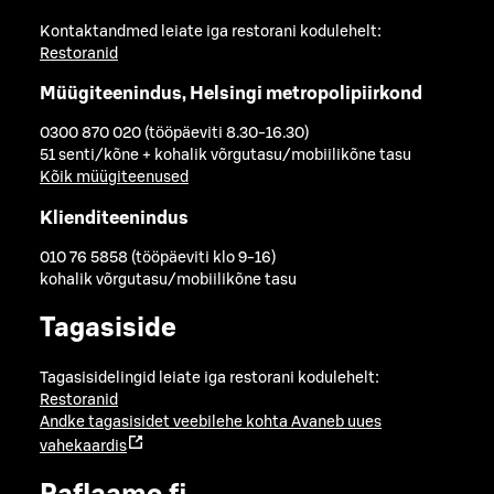
Kontaktandmed leiate iga restorani kodulehelt:
Restoranid
Müügiteenindus, Helsingi metropolipiirkond
0300 870 020 (tööpäeviti 8.30-16.30)
51 senti/kõne + kohalik võrgutasu/mobiilikõne tasu
Kõik müügiteenused
Klienditeenindus
010 76 5858 (tööpäeviti klo 9-16)
kohalik võrgutasu/mobiilikõne tasu
Tagasiside
Tagasisidelingid leiate iga restorani kodulehelt:
Restoranid
Andke tagasisidet veebilehe kohta
Avaneb uues
vahekaardis