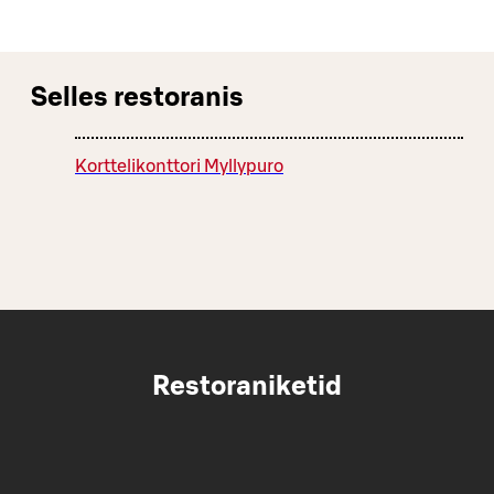
Selles restoranis
Korttelikonttori Myllypuro
Restoraniketid