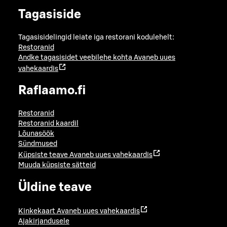
Tagasiside
Tagasisidelingid leiate iga restorani kodulehelt:
Restoranid
Andke tagasisidet veebilehe kohta
Avaneb uues
vahekaardis
Raflaamo.fi
Restoranid
Restoranid kaardil
Lõunasöök
Sündmused
Küpsiste teave
Avaneb uues vahekaardis
Muuda küpsiste sätteid
Üldine teave
Kinkekaart
Avaneb uues vahekaardis
Ajakirjandusele