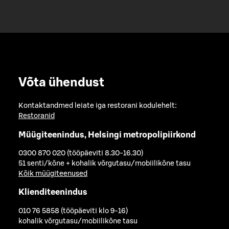
Võta ühendust
Kontaktandmed leiate iga restorani kodulehelt:
Restoranid
Müügiteenindus, Helsingi metropolipiirkond
0300 870 020 (tööpäeviti 8.30-16.30)
51 senti/kõne + kohalik võrgutasu/mobiilikõne tasu
Kõik müügiteenused
Klienditeenindus
010 76 5858 (tööpäeviti klo 9-16)
kohalik võrgutasu/mobiilikõne tasu