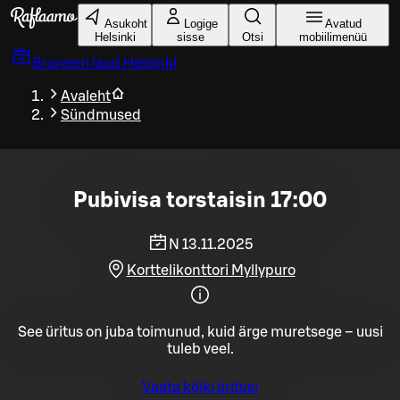
Liigu peamise sisu juurde
Asukoht
Logige
Avatud
Helsinki
sisse
Otsi
mobiilimenüü
Broneeri laud
Helsinki
Avaleht
Sündmused
Pubivisa torstaisin 17:00
N 13.11.2025
Korttelikonttori Myllypuro
See üritus on juba toimunud, kuid ärge muretsege – uusi
tuleb veel.
Vaata kõiki üritusi