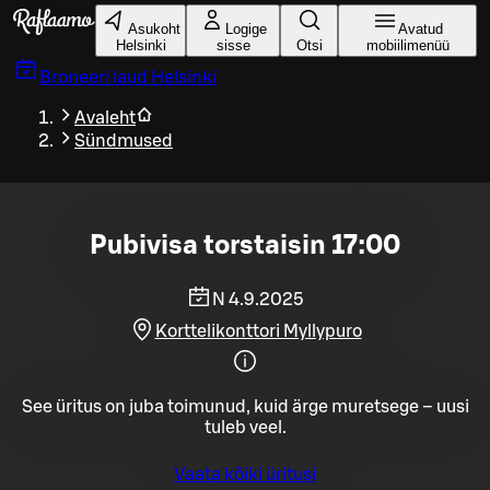
Liigu peamise sisu juurde
Asukoht
Logige
Avatud
Helsinki
sisse
Otsi
mobiilimenüü
Broneeri laud
Helsinki
Avaleht
Sündmused
Pubivisa torstaisin 17:00
N 4.9.2025
Korttelikonttori Myllypuro
See üritus on juba toimunud, kuid ärge muretsege – uusi
tuleb veel.
Vaata kõiki üritusi