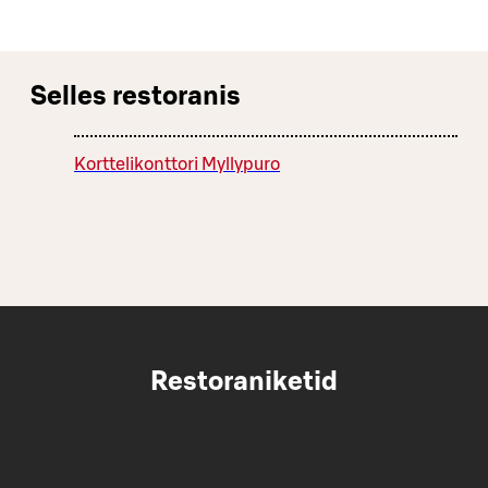
Selles restoranis
Korttelikonttori Myllypuro
Restoraniketid