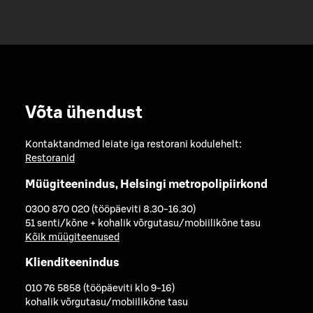
Võta ühendust
Kontaktandmed leiate iga restorani kodulehelt:
Restoranid
Müügiteenindus, Helsingi metropolipiirkond
0300 870 020 (tööpäeviti 8.30-16.30)
51 senti/kõne + kohalik võrgutasu/mobiilikõne tasu
Kõik müügiteenused
Klienditeenindus
010 76 5858 (tööpäeviti klo 9-16)
kohalik võrgutasu/mobiilikõne tasu