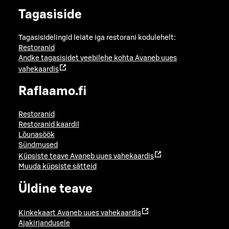
Tagasiside
Tagasisidelingid leiate iga restorani kodulehelt:
Restoranid
Andke tagasisidet veebilehe kohta
Avaneb uues
vahekaardis
Raflaamo.fi
Restoranid
Restoranid kaardil
Lõunasöök
Sündmused
Küpsiste teave
Avaneb uues vahekaardis
Muuda küpsiste sätteid
Üldine teave
Kinkekaart
Avaneb uues vahekaardis
Ajakirjandusele