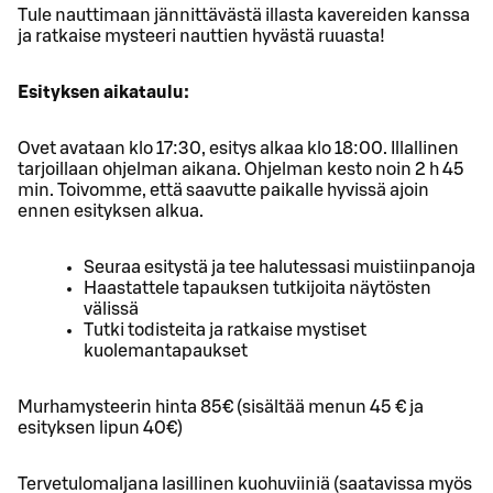
Tule nauttimaan jännittävästä illasta kavereiden kanssa
ja ratkaise mysteeri nauttien hyvästä ruuasta!
Esityksen aikataulu:
Ovet avataan klo 17:30, esitys alkaa klo 18:00. Illallinen
tarjoillaan ohjelman aikana. Ohjelman kesto noin 2 h 45
min. Toivomme, että saavutte paikalle hyvissä ajoin
ennen esityksen alkua.
Seuraa esitystä ja tee halutessasi muistiinpanoja
Haastattele tapauksen tutkijoita näytösten
välissä
Tutki todisteita ja ratkaise mystiset
kuolemantapaukset
Murhamysteerin hinta 85€ (sisältää menun 45 € ja
esityksen lipun 40€)
Tervetulomaljana lasillinen kuohuviiniä (saatavissa myös