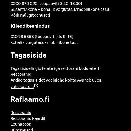
0300 870 020 (tööpäeviti 8.30-16.30)
51 senti/kõne + kohalik võrgutasu/mobiilikõne tasu
Kõik müügiteenused
Klienditeenindus
010 76 5858 (tööpäeviti klo 9-16)
kohalik võrgutasu/mobiilikõne tasu
Tagasiside
Tagasisidelingid leiate iga restorani kodulehelt:
Restoranid
Andke tagasisidet veebilehe kohta
Avaneb uues
vahekaardis
Raflaamo.fi
Restoranid
Restoranid kaardil
Lõunasöök
Sündmused