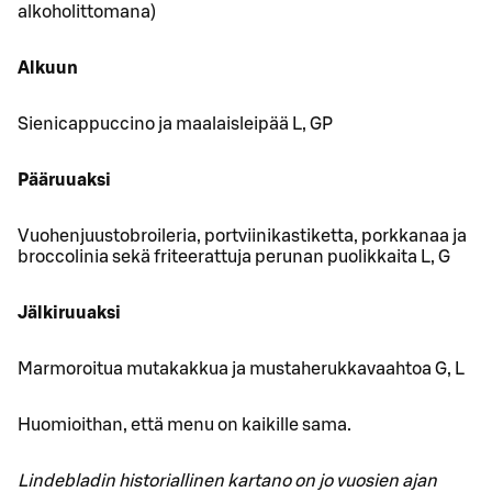
alkoholittomana)
Alkuun
Sienicappuccino ja maalaisleipää L, GP
Pääruuaksi
Vuohenjuustobroileria, portviinikastiketta, porkkanaa ja
broccolinia sekä friteerattuja perunan puolikkaita L, G
Jälkiruuaksi
Marmoroitua mutakakkua ja mustaherukkavaahtoa G, L
Huomioithan, että menu on kaikille sama.
Lindebladin historiallinen kartano on jo vuosien ajan