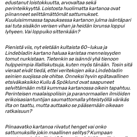
edustanut loistokkuutta, arvovaltaa sekä
perinteikkyyttä. Loistosta huolimatta kartanoa ovat
piinanneet selittämättömät sattumukset.
Kuuluisimmassa tapauksessa kartanon julma isäntäpari
sai tuta sisäkön verisen vihan ja heidän lorunsa loppui
lyhyeen. Vai loppuiko sittenkään?
Pienistä viis, nyt eletään kultaista 60–lukua ja
Lindebladin kartano haluaa karistaa menneisyyden
tomut nurkistaan. Tietenkin se isännöi yhä tienoon
hulppeimpia illalliskutsuja, kuten myös tänään. Tosin sitä
vieraat eivät tiedä, ettei veritekojen aika Lindebladin
seinien suojissa ole ohitse. Onneksi hyvin epätavallinen
etsiväkaksikko Kuilu & Spöklund ovat saapuneet
selvittämään mitä kummaa kartanossa oikein tapahtuu.
Perinteisen maalaispoliisin ja paranormaalien ilmiöiden
erikoisasiantuntijan saumattomalla yhteistyöllä värikäs
ilta on taattu, mutta auttaako se pääsemään oikeaan
ratkaisuun?
Piinaavatko kartanoa riivatut henget vai onko
sattumuksille jokin maallinen selitys? Kumpaan