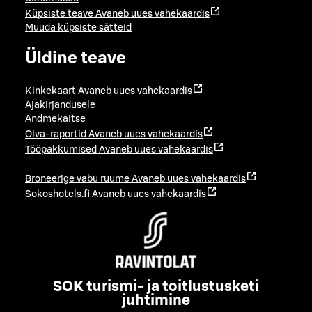
Küpsiste teave
Avaneb uues vahekaardis
Muuda küpsiste sätteid
Üldine teave
Kinkekaart
Avaneb uues vahekaardis
Ajakirjandusele
Andmekaitse
Oiva-raportid
Avaneb uues vahekaardis
Tööpakkumised
Avaneb uues vahekaardis
Broneerige vabu ruume
Avaneb uues vahekaardis
Sokoshotels.fi
Avaneb uues vahekaardis
SOK turismi- ja toitlustusketi
juhtimine