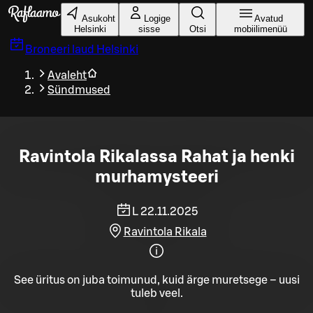
Liigu peamise sisu juurde
Asukoht
Logige
Avatud
Helsinki
sisse
Otsi
mobiilimenüü
Broneeri laud
Helsinki
Avaleht
Sündmused
Ravintola Rikalassa Rahat ja henki
murhamysteeri
L 22.11.2025
Ravintola Rikala
See üritus on juba toimunud, kuid ärge muretsege – uusi
tuleb veel.