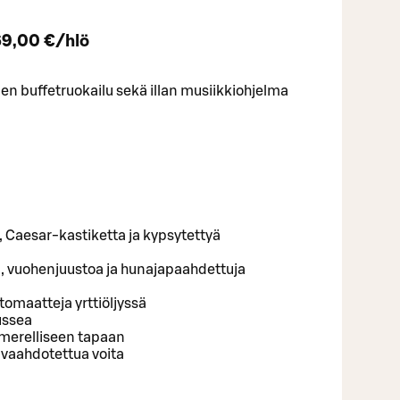
69,00 €/hlö
inen buffetruokailu sekä illan musiikkiohjelma
, Caesar-kastiketta ja kypsytettyä
, vuohenjuustoa ja hunajapaahdettuja
tomaatteja yrttiöljyssä
ussea
limerelliseen tapaan
a vaahdotettua voita