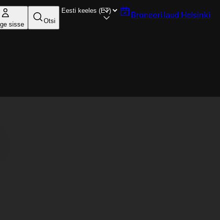
Broneeri laud
Helsinki
Otsi
ige sisse