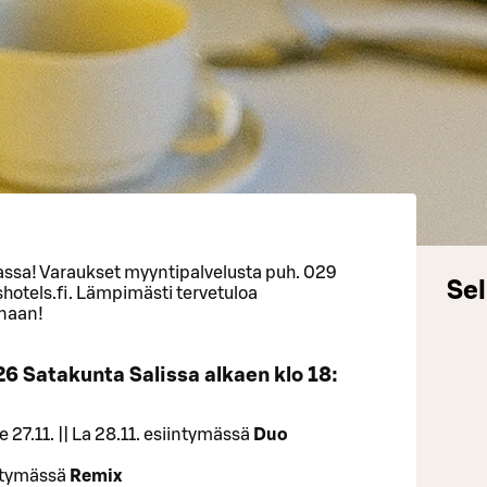
assa! Varaukset myyntipalvelusta puh. 029
Sel
hotels.fi. Lämpimästi tervetuloa
unaan!
6 Satakunta Salissa alkaen klo 18:
 Pe 27.11. || La 28.11. esiintymässä
Duo
iintymässä
Remix