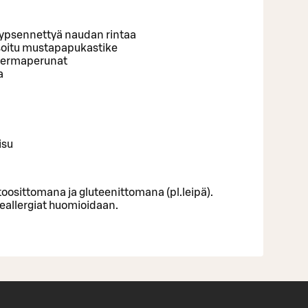
kypsennettyä naudan rintaa
isoitu mustapapukastike
 kermaperunat
a
isu
toosittomana ja gluteenittomana (pl.leipä).
eallergiat huomioidaan.