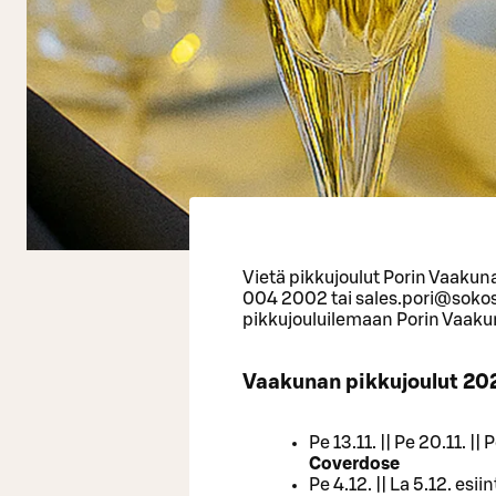
Vietä pikkujoulut Porin Vaakun
004 2002 tai sales.pori@sokos
pikkujouluilemaan Porin Vaak
Vaakunan pikkujoulut 202
Pe 13.11. || Pe 20.11. ||
Coverdose
Pe 4.12. || La 5.12. es