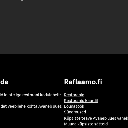
ide
Raflaamo.fi
id leiate iga restorani kodulehelt:
Restoranid
Restoranid kaardil
idet veebilehe kohta
Avaneb uues
Lõunasöök
Sündmused
Küpsiste teave
Avaneb uues vahek
Muuda küpsiste sätteid