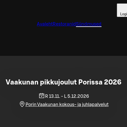
Log
Avaleht
Restoranid
Sündmused
Vaakunan pikkujoulut Porissa 2026
R 13.11. - L 5.12.2026
Porin Vaakunan kokous- ja juhlapalvelut