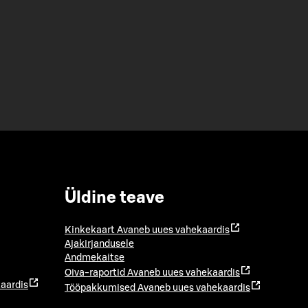
Üldine teave
Kinkekaart
Avaneb uues vahekaardis
Ajakirjandusele
Andmekaitse
Oiva-raportid
Avaneb uues vahekaardis
aardis
Tööpakkumised
Avaneb uues vahekaardis