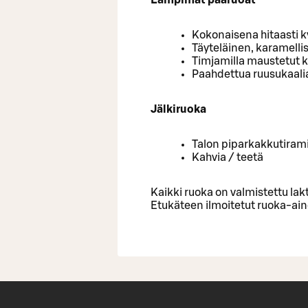
Lämpimät pääruoat
Kokonaisena hitaasti 
Täyteläinen, karamell
Timjamilla maustetut
Paahdettua ruusukaali
Jälkiruoka
Talon piparkakkutiram
Kahvia / teetä
Kaikki ruoka on valmistettu lak
Etukäteen ilmoitetut ruoka-ain