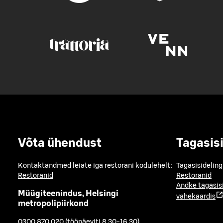
Võta ühendust
Tagasis
Kontaktandmed leiate iga restorani kodulehelt:
Tagasisideling
Restoranid
Restoranid
Andke tagasis
Müügiteenindus, Helsingi
vahekaardis
metropolipiirkond
0300 870 020 (tööpäeviti 8.30-16.30)