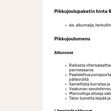
Pikkujoulupaketin hinta 
sis. alkumalja, herkull
Pikkujoulumenu
Alkuruoat
Raikasta vihersalaattia
parmesaania
Paahdettua punajuurta
pähkinöitä
Samettista burrataa ja 
Vaakunan savulohimo
Marinoituja oliiveja vä
Talon tuoretta leipää j