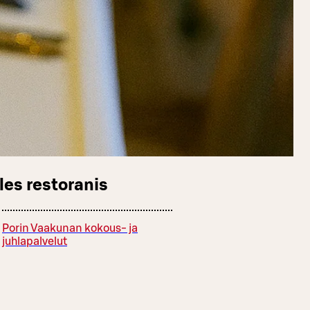
les restoranis
Porin Vaakunan kokous- ja
juhlapalvelut