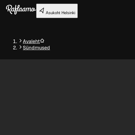
Liigu peamise sisu juurde
Asukoht
Helsinki
Avaleht
Sündmused
Tagasi