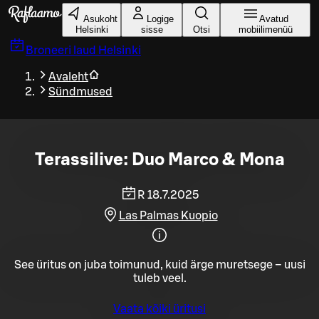
Liigu peamise sisu juurde
Asukoht
Logige
Avatud
Helsinki
sisse
Otsi
mobiilimenüü
Broneeri laud
Helsinki
Avaleht
Sündmused
Terassilive: Duo Marco & Mona
R 18.7.2025
Las Palmas Kuopio
See üritus on juba toimunud, kuid ärge muretsege – uusi
tuleb veel.
Vaata kõiki üritusi