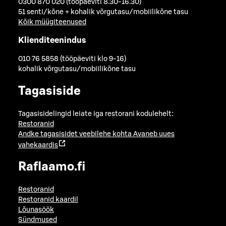
0300 870 020 (tööpäeviti 8.30-16.30)
51 senti/kõne + kohalik võrgutasu/mobiilikõne tasu
Kõik müügiteenused
Klienditeenindus
010 76 5858 (tööpäeviti klo 9-16)
kohalik võrgutasu/mobiilikõne tasu
Tagasiside
Tagasisidelingid leiate iga restorani kodulehelt:
Restoranid
Andke tagasisidet veebilehe kohta
Avaneb uues
vahekaardis
Raflaamo.fi
Restoranid
Restoranid kaardil
Lõunasöök
Sündmused