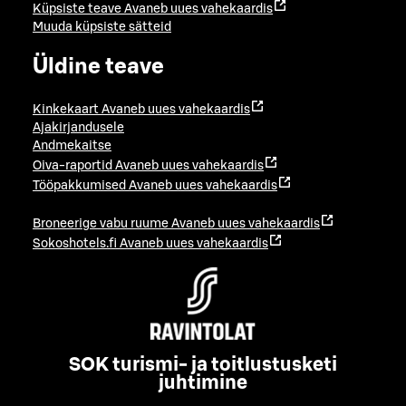
Küpsiste teave
Avaneb uues vahekaardis
Muuda küpsiste sätteid
Üldine teave
Kinkekaart
Avaneb uues vahekaardis
Ajakirjandusele
Andmekaitse
Oiva-raportid
Avaneb uues vahekaardis
Tööpakkumised
Avaneb uues vahekaardis
Broneerige vabu ruume
Avaneb uues vahekaardis
Sokoshotels.fi
Avaneb uues vahekaardis
SOK turismi- ja toitlustusketi
juhtimine