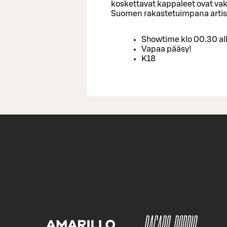
koskettavat kappaleet ovat v
Suomen rakastetuimpana artis
Showtime klo 00.30 a
Vapaa pääsy!
K18