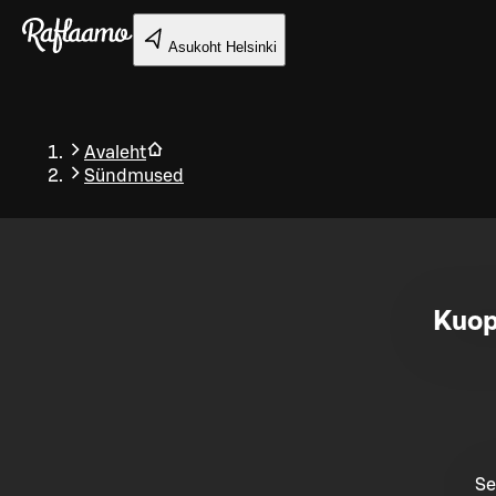
Liigu peamise sisu juurde
Asukoht
Helsinki
Avaleht
Sündmused
Tagasi
Kuop
Se