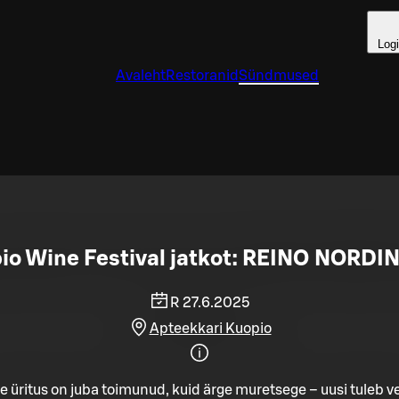
Log
Avaleht
Restoranid
Sündmused
io Wine Festival jatkot: REINO NORDIN 
R 27.6.2025
Apteekkari Kuopio
e üritus on juba toimunud, kuid ärge muretsege – uusi tuleb ve