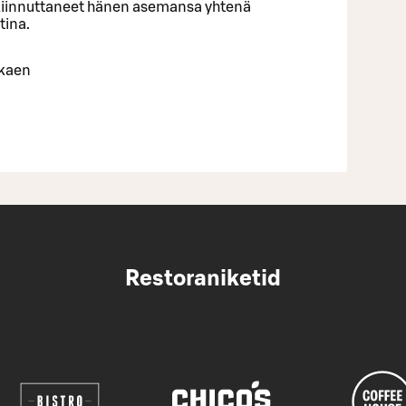
akiinnuttaneet hänen asemansa yhtenä
tina.
lkaen
Restoraniketid