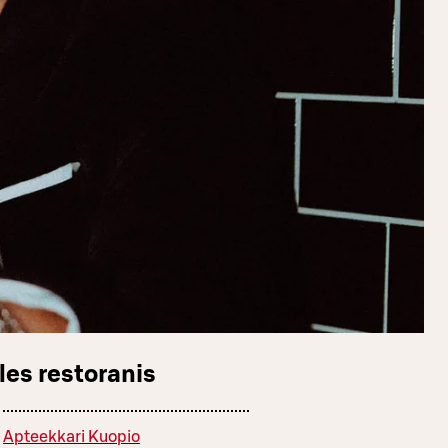
les restoranis
Apteekkari Kuopio