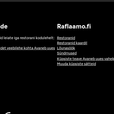
ide
Raflaamo.fi
id leiate iga restorani kodulehelt:
Restoranid
Restoranid kaardil
idet veebilehe kohta
Avaneb uues
Lõunasöök
Sündmused
Küpsiste teave
Avaneb uues vahek
Muuda küpsiste sätteid