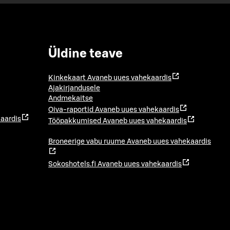
Üldine teave
Kinkekaart
Avaneb uues vahekaardis
Ajakirjandusele
Andmekaitse
Oiva-raportid
Avaneb uues vahekaardis
aardis
Tööpakkumised
Avaneb uues vahekaardis
Broneerige vabu ruume
Avaneb uues vahekaardis
Sokoshotels.fi
Avaneb uues vahekaardis