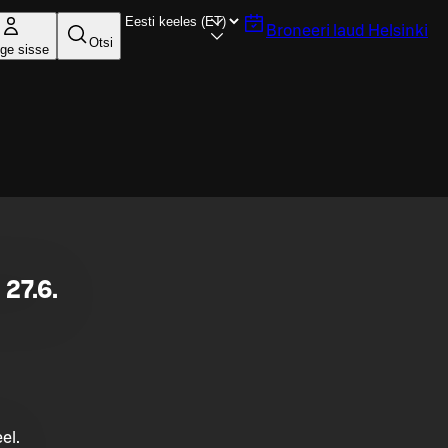
Broneeri laud
Helsinki
Otsi
ige sisse
27.6.
el.