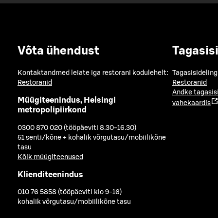
Võta ühendust
Tagasis
Kontaktandmed leiate iga restorani kodulehelt:
Tagasisideling
Restoranid
Restoranid
Andke tagasis
Müügiteenindus, Helsingi
vahekaardis
metropolipiirkond
0300 870 020 (tööpäeviti 8.30-16.30)
51 senti/kõne + kohalik võrgutasu/mobiilikõne
tasu
Kõik müügiteenused
Klienditeenindus
010 76 5858 (tööpäeviti klo 9-16)
kohalik võrgutasu/mobiilikõne tasu