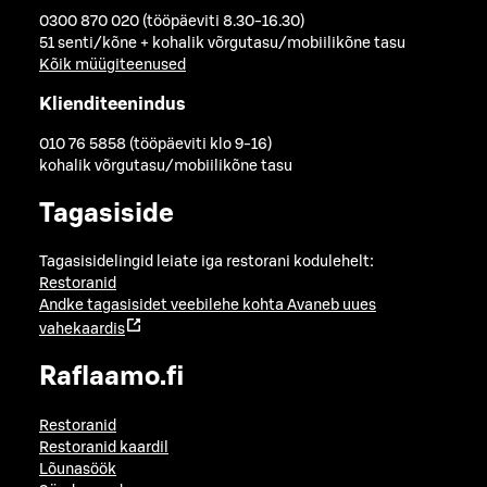
0300 870 020 (tööpäeviti 8.30-16.30)
51 senti/kõne + kohalik võrgutasu/mobiilikõne tasu
Kõik müügiteenused
Klienditeenindus
010 76 5858 (tööpäeviti klo 9-16)
kohalik võrgutasu/mobiilikõne tasu
Tagasiside
Tagasisidelingid leiate iga restorani kodulehelt:
Restoranid
Andke tagasisidet veebilehe kohta
Avaneb uues
vahekaardis
Raflaamo.fi
Restoranid
Restoranid kaardil
Lõunasöök