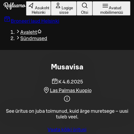
Liigu peamise sisu juurde
Asukoht
Logige
Avatud
Helsinki
sisse
Otsi
mobiilimenüü
Broneeri laud
Helsinki
Avaleht
Sündmused
Musavisa
K 4.6.2025
Las Palmas Kuopio
See üritus on juba toimunud, kuid ärge muretsege – uusi
tuleb veel.
Vaata kõiki üritusi