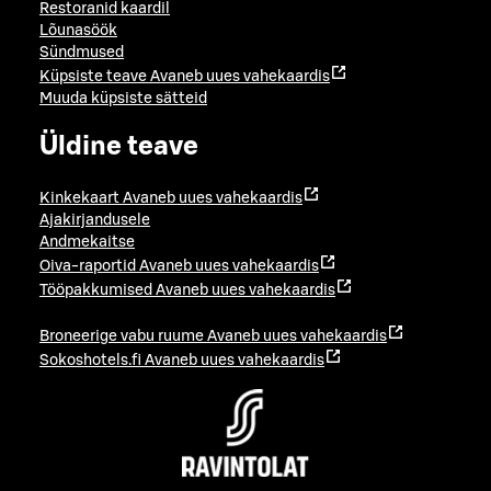
Restoranid kaardil
Lõunasöök
Sündmused
Küpsiste teave
Avaneb uues vahekaardis
Muuda küpsiste sätteid
Üldine teave
Kinkekaart
Avaneb uues vahekaardis
Ajakirjandusele
Andmekaitse
Oiva-raportid
Avaneb uues vahekaardis
Tööpakkumised
Avaneb uues vahekaardis
Broneerige vabu ruume
Avaneb uues vahekaardis
Sokoshotels.fi
Avaneb uues vahekaardis