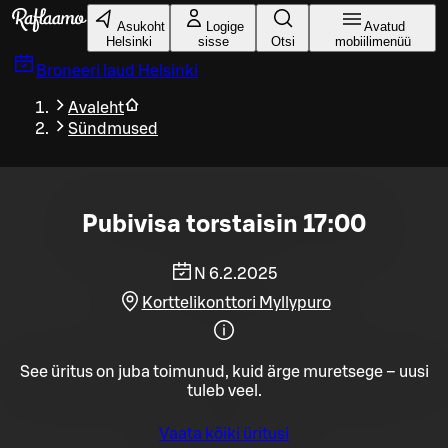
Liigu peamise sisu juurde
Asukoht
Logige
Avatud
Helsinki
sisse
Otsi
mobiilimenüü
Broneeri laud
Helsinki
Avaleht
Sündmused
Pubivisa torstaisin 17:00
N 6.2.2025
Korttelikonttori Myllypuro
See üritus on juba toimunud, kuid ärge muretsege – uusi
tuleb veel.
Vaata kõiki üritusi