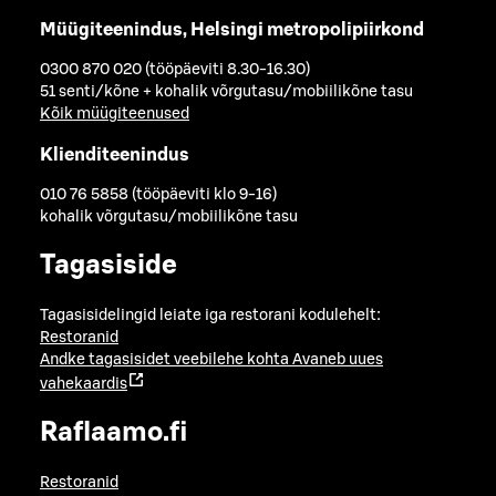
Müügiteenindus, Helsingi metropolipiirkond
0300 870 020 (tööpäeviti 8.30-16.30)
51 senti/kõne + kohalik võrgutasu/mobiilikõne tasu
Kõik müügiteenused
Klienditeenindus
010 76 5858 (tööpäeviti klo 9-16)
kohalik võrgutasu/mobiilikõne tasu
Tagasiside
Tagasisidelingid leiate iga restorani kodulehelt:
Restoranid
Andke tagasisidet veebilehe kohta
Avaneb uues
vahekaardis
Raflaamo.fi
Restoranid