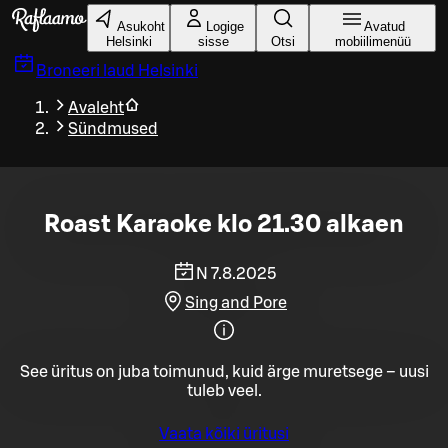
Liigu peamise sisu juurde
Asukoht
Logige
Avatud
Helsinki
sisse
Otsi
mobiilimenüü
Broneeri laud
Helsinki
Avaleht
Sündmused
Roast Karaoke klo 21.30 alkaen
N 7.8.2025
Sing and Pore
See üritus on juba toimunud, kuid ärge muretsege – uusi
tuleb veel.
Vaata kõiki üritusi