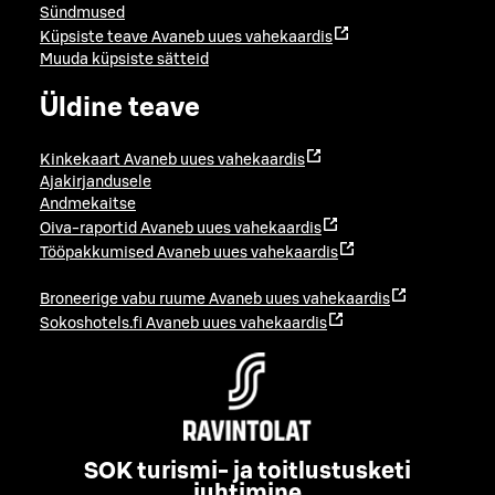
Sündmused
Küpsiste teave
Avaneb uues vahekaardis
Muuda küpsiste sätteid
Üldine teave
Kinkekaart
Avaneb uues vahekaardis
Ajakirjandusele
Andmekaitse
Oiva-raportid
Avaneb uues vahekaardis
Tööpakkumised
Avaneb uues vahekaardis
Broneerige vabu ruume
Avaneb uues vahekaardis
Sokoshotels.fi
Avaneb uues vahekaardis
SOK turismi- ja toitlustusketi
juhtimine