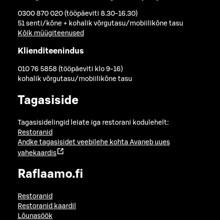
0300 870 020 (tööpäeviti 8.30-16.30)
51 senti/kõne + kohalik võrgutasu/mobiilikõne tasu
Kõik müügiteenused
Klienditeenindus
010 76 5858 (tööpäeviti klo 9-16)
kohalik võrgutasu/mobiilikõne tasu
Tagasiside
Tagasisidelingid leiate iga restorani kodulehelt:
Restoranid
Andke tagasisidet veebilehe kohta
Avaneb uues
vahekaardis
Raflaamo.fi
Restoranid
Restoranid kaardil
Lõunasöök