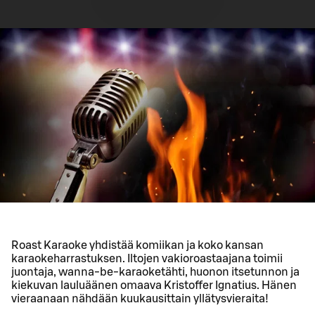
Roast Karaoke yhdistää komiikan ja koko kansan
karaokeharrastuksen. Iltojen vakioroastaajana toimii
juontaja, wanna-be-karaoketähti, huonon itsetunnon ja
kiekuvan lauluäänen omaava Kristoffer Ignatius. Hänen
vieraanaan nähdään kuukausittain yllätysvieraita!