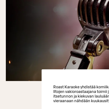
Roast Karaoke yhdistää komiik
Iltojen vakioroastaajana toimi
itsetunnon ja kiekuvan lauluää
vieraanaan nähdään kuukausitta