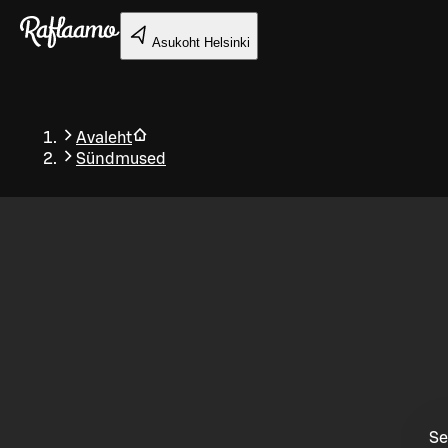
Liigu peamise sisu juurde
Asukoht
Helsinki
Avaleht
Sündmused
Tagasi
Se