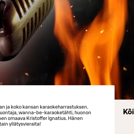
an ja koko kansan karaokeharrastuksen.
Kõi
i juontaja, wanna-be-karaoketähti, huonon
nen omaava Kristoffer Ignatius. Hänen
in yllätysvieraita!