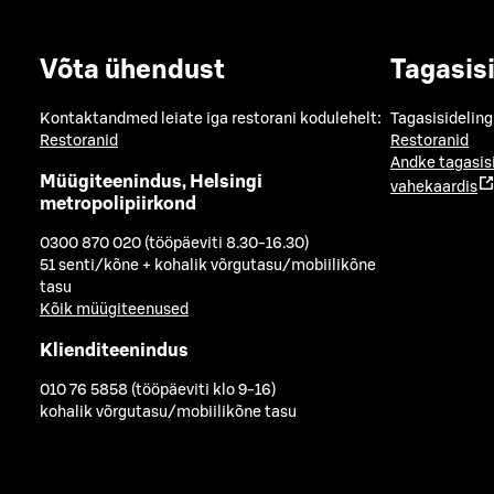
Võta ühendust
Tagasis
Kontaktandmed leiate iga restorani kodulehelt:
Tagasisideling
Restoranid
Restoranid
Andke tagasis
Müügiteenindus, Helsingi
vahekaardis
metropolipiirkond
0300 870 020 (tööpäeviti 8.30-16.30)
51 senti/kõne + kohalik võrgutasu/mobiilikõne
tasu
Kõik müügiteenused
Klienditeenindus
010 76 5858 (tööpäeviti klo 9-16)
kohalik võrgutasu/mobiilikõne tasu