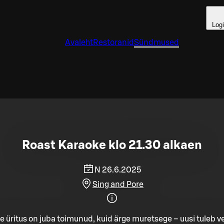
Log
Avaleht
Restoranid
Sündmused
Roast Karaoke klo 21.30 alkaen
N 26.6.2025
Sing and Pore
e üritus on juba toimunud, kuid ärge muretsege – uusi tuleb ve