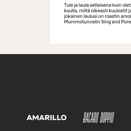
Tule ja laula sellaisena kuin ol
kuulla, miltä oikeasti kuulostit
jokainen laulusi on roastin arvo
Mummotunnelin Sing and Porees