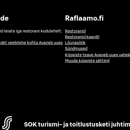
ide
Raflaamo.fi
id leiate iga restorani kodulehelt:
Restoranid
Restoranid kaardil
idet veebilehe kohta
Avaneb uues
Lõunasöök
Sündmused
Küpsiste teave
Avaneb uues vahek
Muuda küpsiste sätteid
SOK turismi- ja toitlustusketi juhti