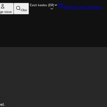
Broneeri laud
Helsinki
Otsi
ige sisse
el.