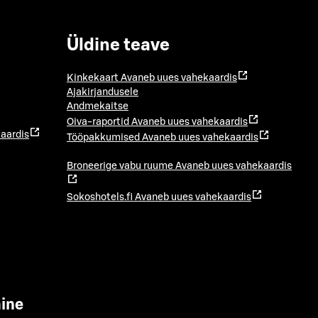
Üldine teave
Kinkekaart
Avaneb uues vahekaardis
Ajakirjandusele
Andmekaitse
Oiva-raportid
Avaneb uues vahekaardis
aardis
Tööpakkumised
Avaneb uues vahekaardis
Broneerige vabu ruume
Avaneb uues vahekaardis
Sokoshotels.fi
Avaneb uues vahekaardis
mine