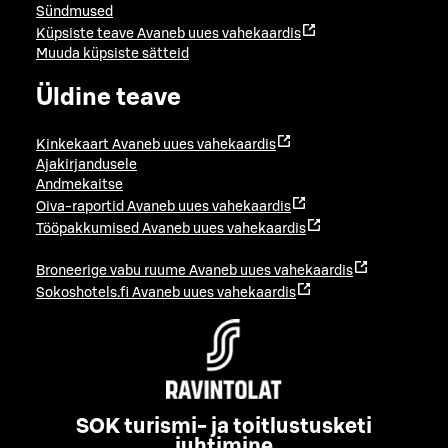
Sündmused
Küpsiste teave
Avaneb uues vahekaardis
Muuda küpsiste sätteid
Üldine teave
Kinkekaart
Avaneb uues vahekaardis
Ajakirjandusele
Andmekaitse
Oiva-raportid
Avaneb uues vahekaardis
Tööpakkumised
Avaneb uues vahekaardis
Broneerige vabu ruume
Avaneb uues vahekaardis
Sokoshotels.fi
Avaneb uues vahekaardis
SOK turismi- ja toitlustusketi
juhtimine