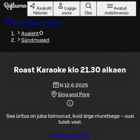
Liigu peamise sisu juurde
Asukoht
Logige
Avatud
Helsinki
sisse
Otsi
mobiilimenüü
Broneeri laud
Helsinki
Avaleht
Sündmused
Roast Karaoke klo 21.30 alkaen
N 12.6.2025
Sing and Pore
See üritus on juba toimunud, kuid ärge muretsege – uusi
tuleb veel.
Vaata kõiki üritusi