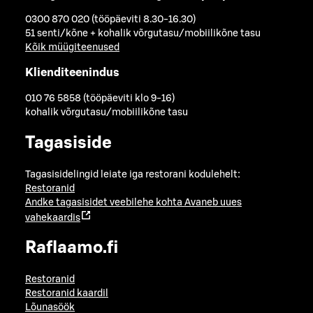
0300 870 020 (tööpäeviti 8.30-16.30)
51 senti/kõne + kohalik võrgutasu/mobiilikõne tasu
Kõik müügiteenused
Klienditeenindus
010 76 5858 (tööpäeviti klo 9-16)
kohalik võrgutasu/mobiilikõne tasu
Tagasiside
Tagasisidelingid leiate iga restorani kodulehelt:
Restoranid
Andke tagasisidet veebilehe kohta
Avaneb uues
vahekaardis
Raflaamo.fi
Restoranid
Restoranid kaardil
Lõunasöök