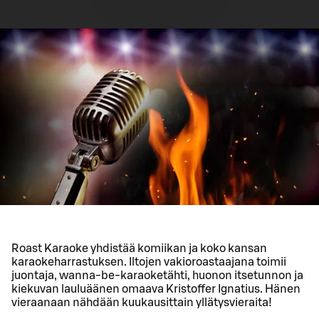
Roast Karaoke yhdistää komiikan ja koko kansan
karaokeharrastuksen. Iltojen vakioroastaajana toimii
juontaja, wanna-be-karaoketähti, huonon itsetunnon ja
kiekuvan lauluäänen omaava Kristoffer Ignatius. Hänen
vieraanaan nähdään kuukausittain yllätysvieraita!