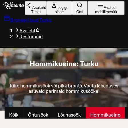
Liigu peamise sisu juurde
Asukoht
Logige
Avatud
Turku
sisse
Otsi
mobiilimenüü
Broneeri laud
Turku
Avaleht
Restoranid
Hommikueine: Turku
Kiire hommikusöök või pikk brantš. Vaata läheduses
asuvaid parimaid hommikusööke!
Kõik
Õhtusöök
Lõunasöök
Hommikueine