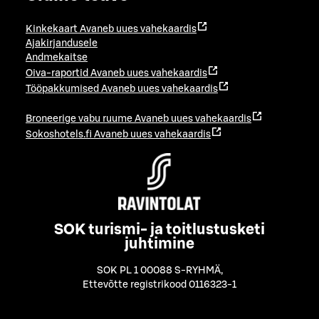
Kinkekaart
Avaneb uues vahekaardis
Ajakirjandusele
Andmekaitse
Oiva-raportid
Avaneb uues vahekaardis
Tööpakkumised
Avaneb uues vahekaardis
Broneerige vabu ruume
Avaneb uues vahekaardis
Sokoshotels.fi
Avaneb uues vahekaardis
SOK turismi- ja toitlustusketi
juhtimine
SOK PL 1 00088 S-RYHMÄ
,
Ettevõtte registrikood 0116323-1