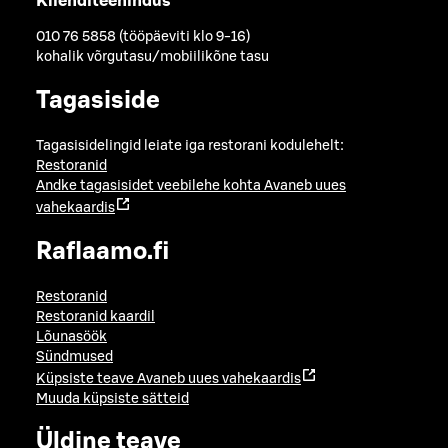
Klienditeenindus
010 76 5858 (tööpäeviti klo 9-16)
kohalik võrgutasu/mobiilikõne tasu
Tagasiside
Tagasisidelingid leiate iga restorani kodulehelt:
Restoranid
Andke tagasisidet veebilehe kohta
Avaneb uues
vahekaardis
Raflaamo.fi
Restoranid
Restoranid kaardil
Lõunasöök
Sündmused
Küpsiste teave
Avaneb uues vahekaardis
Muuda küpsiste sätteid
Üldine teave