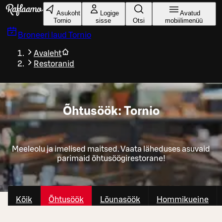
Liigu peamise sisu juurde
Asukoht
Logige
Avatud
Tornio
sisse
Otsi
mobiilimenüü
Broneeri laud
Tornio
Avaleht
Restoranid
Õhtusöök: Tornio
Meeleolu ja imelised maitsed. Vaata läheduses asuvaid
parimaid õhtusöögirestorane!
Kõik
Õhtusöök
Lõunasöök
Hommikueine