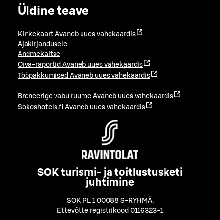
Üldine teave
Kinkekaart
Avaneb uues vahekaardis
Ajakirjandusele
Andmekaitse
Oiva-raportid
Avaneb uues vahekaardis
Tööpakkumised
Avaneb uues vahekaardis
Broneerige vabu ruume
Avaneb uues vahekaardis
Sokoshotels.fi
Avaneb uues vahekaardis
SOK turismi- ja toitlustusketi
juhtimine
SOK PL 1 00088 S-RYHMÄ
,
Ettevõtte registrikood 0116323-1