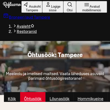
Liigu peamise sisu juurde
Asukoht
Logige
Avatud
Tampere
sisse
Otsi
mobiilimenüü
Broneeri laud
Tampere
Avaleht
Restoranid
Õhtusöök: Tampere
Meeleolu ja imelised maitsed. Vaata läheduses asuvaid
parimaid õhtusöögirestorane!
Kõik
Õhtusöök
Lõunasöök
Hommikueine