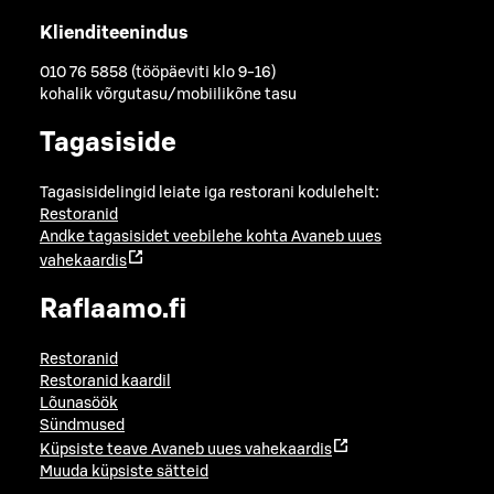
Klienditeenindus
010 76 5858 (tööpäeviti klo 9-16)
kohalik võrgutasu/mobiilikõne tasu
Tagasiside
Tagasisidelingid leiate iga restorani kodulehelt:
Restoranid
Andke tagasisidet veebilehe kohta
Avaneb uues
vahekaardis
Raflaamo.fi
Restoranid
Restoranid kaardil
Lõunasöök
Sündmused
Küpsiste teave
Avaneb uues vahekaardis
Muuda küpsiste sätteid