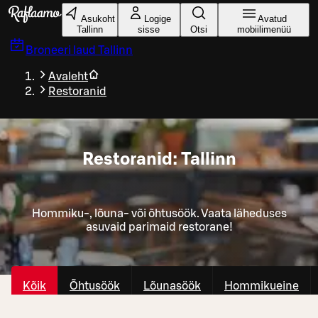
Liigu peamise sisu juurde
Asukoht
Logige
Avatud
Tallinn
sisse
Otsi
mobiilimenüü
Broneeri laud
Tallinn
Avaleht
Restoranid
Restoranid: Tallinn
Hommiku-, lõuna- või õhtusöök. Vaata läheduses
asuvaid parimaid restorane!
Kõik
Õhtusöök
Lõunasöök
Hommikueine