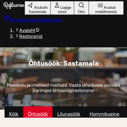
Liigu peamise sisu juurde
Asukoht
Logige
Avatud
Sastamala
sisse
Otsi
mobiilimenüü
Broneeri laud
Sastamala
Avaleht
Restoranid
Õhtusöök: Sastamala
Meeleolu ja imelised maitsed. Vaata läheduses asuvaid
parimaid õhtusöögirestorane!
Kõik
Õhtusöök
Lõunasöök
Hommikueine