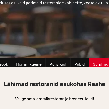
duses asuvaid parimaid restoranide kabinette, koosoleku- j
söök
Hommikueine
Kohvikud
Pubid
Sûndmus
Lähimad restoranid asukohas Raahe
Valige oma lemmikrestoran ja broneeri laud!