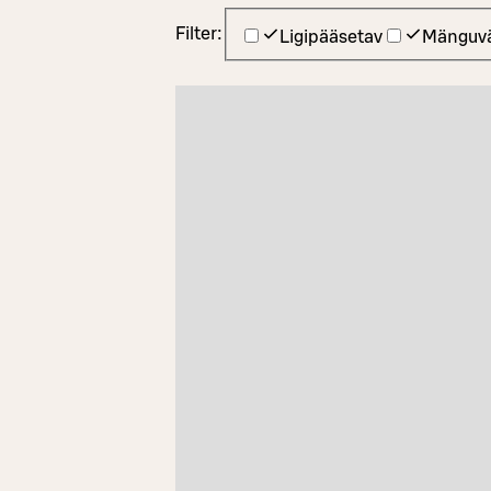
Filter:
Ligipääsetav
Mänguvä