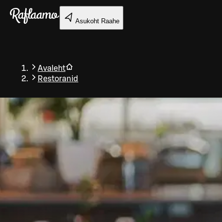
Liigu peamise sisu juurde
Asukoht
Raahe
Avaleht
Restoranid