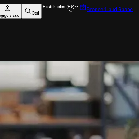
Broneeri laud
Raahe
Otsi
ogige sisse