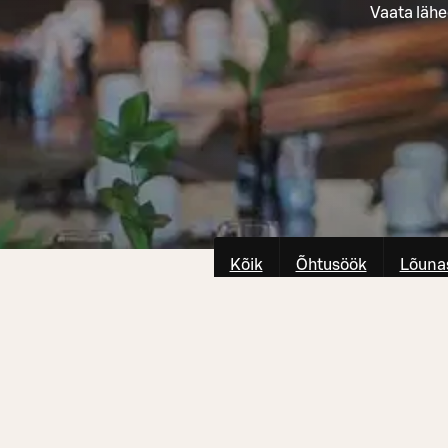
Vaata lähe
Kõik
Õhtusöök
Lõuna