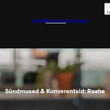
L
Avaleht
Restoranid
Sündmused
Sûndmused & Konverentsid: Raahe