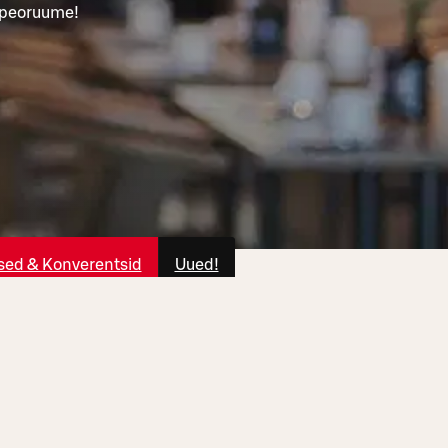
a peoruume!
ed & Konverentsid
Uued!