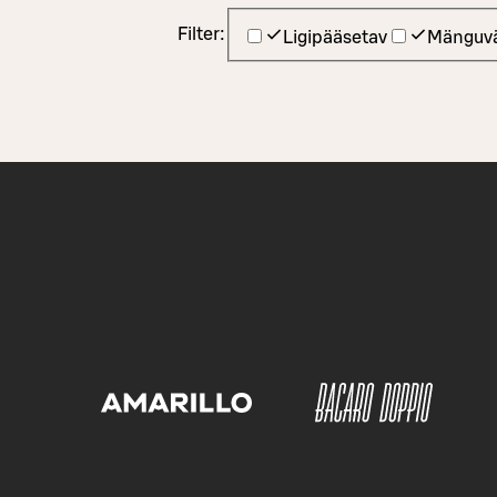
Filter:
Ligipääsetav
Mänguvä