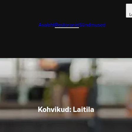
L
Avaleht
Restoranid
Sündmused
Kohvikud: Laitila