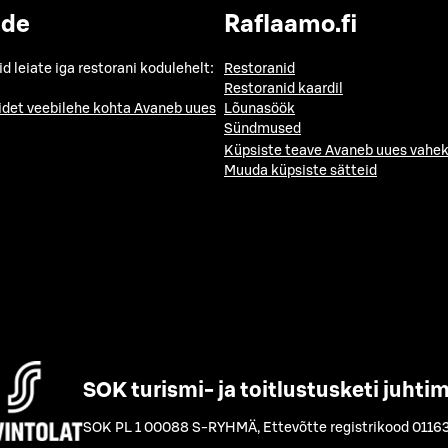
ide
Raflaamo.fi
id leiate iga restorani kodulehelt:
Restoranid
Restoranid kaardil
idet veebilehe kohta
Avaneb uues
Lõunasöök
Sündmused
Küpsiste teave
Avaneb uues vahek
Muuda küpsiste sätteid
SOK turismi- ja toitlustusketi juhti
SOK PL 1 00088 S-RYHMÄ
,
Ettevõtte registrikood 0116