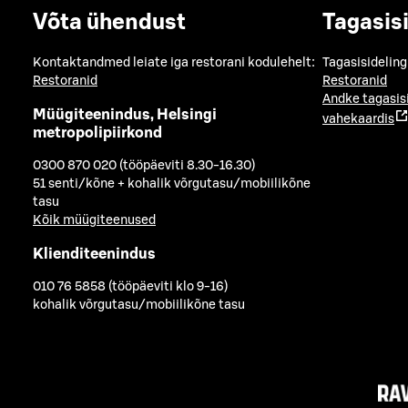
Võta ühendust
Tagasis
Kontaktandmed leiate iga restorani kodulehelt:
Tagasisideling
Restoranid
Restoranid
Andke tagasis
Müügiteenindus, Helsingi
vahekaardis
metropolipiirkond
0300 870 020 (tööpäeviti 8.30-16.30)
51 senti/kõne + kohalik võrgutasu/mobiilikõne
tasu
Kõik müügiteenused
Klienditeenindus
010 76 5858 (tööpäeviti klo 9-16)
kohalik võrgutasu/mobiilikõne tasu