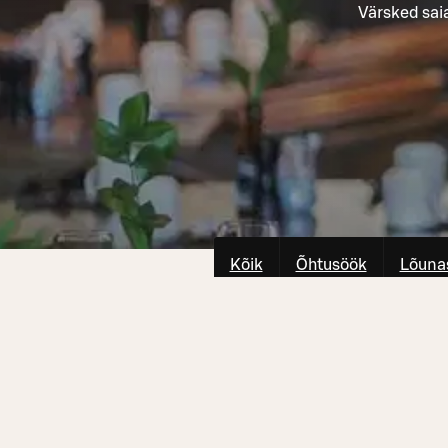
Värsked sai
Kõik
Õhtusöök
Lõuna