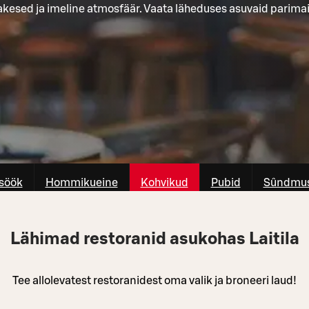
akesed ja imeline atmosfäär. Vaata läheduses asuvaid parimai
söök
Hommikueine
Kohvikud
Pubid
Sûndmus
Lähimad restoranid asukohas Laitila
Tee allolevatest restoranidest oma valik ja broneeri laud!