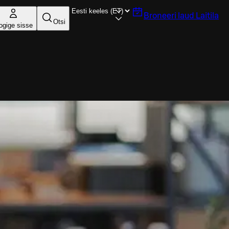
Broneeri laud
Laitila
Otsi
ogige sisse