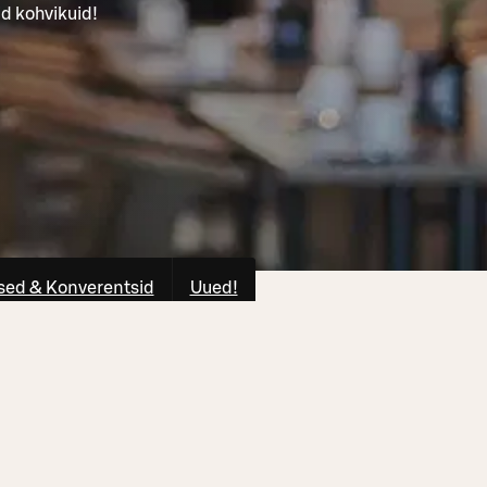
d kohvikuid!
ed & Konverentsid
Uued!