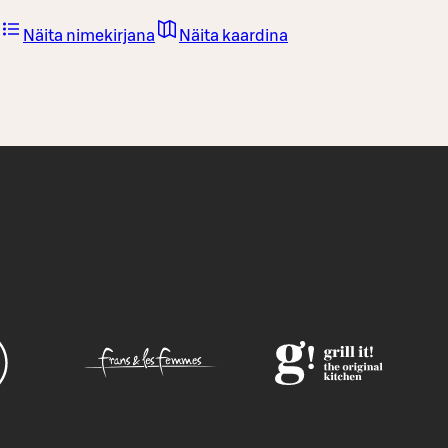
Näita nimekirjana
Näita kaardina