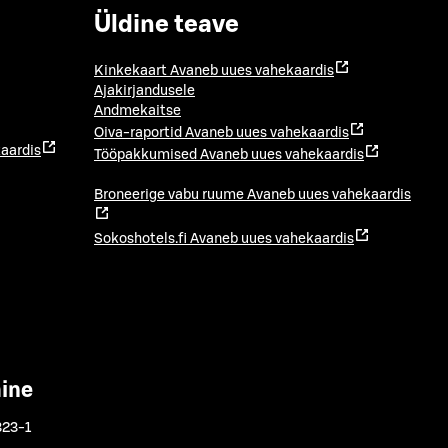
Üldine teave
Kinkekaart
Avaneb uues vahekaardis
Ajakirjandusele
Andmekaitse
Oiva-raportid
Avaneb uues vahekaardis
aardis
Tööpakkumised
Avaneb uues vahekaardis
Broneerige vabu ruume
Avaneb uues vahekaardis
Sokoshotels.fi
Avaneb uues vahekaardis
mine
323-1