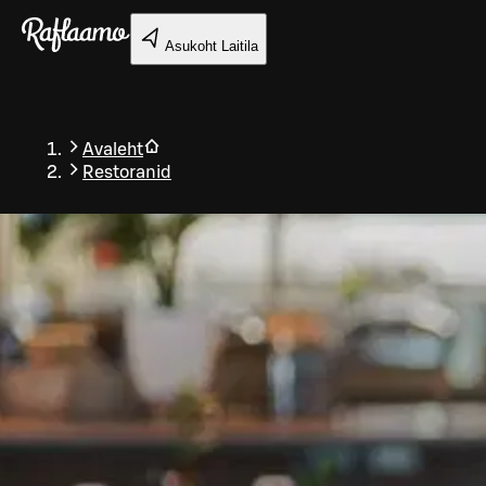
Liigu peamise sisu juurde
Asukoht
Laitila
Avaleht
Restoranid