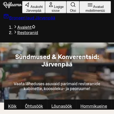
Liigu peamise sisu juurde
Asukoht
Logige
Avatud
Järvenpää
sisse
Otsi
mobiilimenüü
Broneeri laud
Järvenpää
Avaleht
Restoranid
Sûndmused & Konverentsid:
Järvenpää
Vaata läheduses asuvaid parimaid restoranide
kabinette, koosoleku- ja peoruume!
Kõik
Õhtusöök
Lõunasöök
Hommikueine