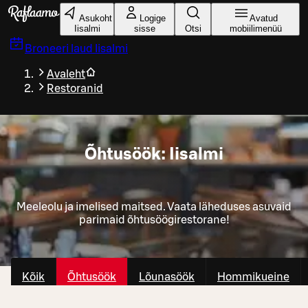
Liigu peamise sisu juurde
Asukoht
Logige
Avatud
Iisalmi
sisse
Otsi
mobiilimenüü
Broneeri laud
Iisalmi
Avaleht
Restoranid
Õhtusöök: Iisalmi
Meeleolu ja imelised maitsed. Vaata läheduses asuvaid
parimaid õhtusöögirestorane!
Kõik
Õhtusöök
Lõunasöök
Hommikueine