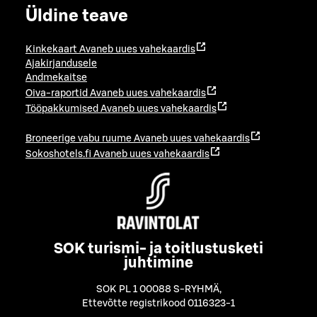
Üldine teave
Kinkekaart
Avaneb uues vahekaardis
Ajakirjandusele
Andmekaitse
Oiva-raportid
Avaneb uues vahekaardis
Tööpakkumised
Avaneb uues vahekaardis
Broneerige vabu ruume
Avaneb uues vahekaardis
Sokoshotels.fi
Avaneb uues vahekaardis
SOK turismi- ja toitlustusketi
juhtimine
SOK PL 1 00088 S-RYHMÄ
,
Ettevõtte registrikood 0116323-1