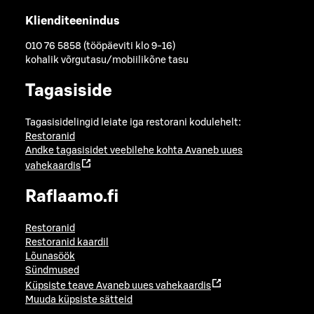
Klienditeenindus
010 76 5858 (tööpäeviti klo 9-16)
kohalik võrgutasu/mobiilikõne tasu
Tagasiside
Tagasisidelingid leiate iga restorani kodulehelt:
Restoranid
Andke tagasisidet veebilehe kohta
Avaneb uues
vahekaardis
Raflaamo.fi
Restoranid
Restoranid kaardil
Lõunasöök
Sündmused
Küpsiste teave
Avaneb uues vahekaardis
Muuda küpsiste sätteid