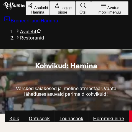
Liigu peamise sisu juurde
Asukoht
Logige
Avatud
Hamina
sisse
Otsi
mobiilimenüü
Broneeri laud
Hamina
Avaleht
Restoranid
Kohvikud: Hamina
Värsked saiakesed ja imeline atmosfäär. Vaata
läheduses asuvaid parimaid kohvikuid!
Kõik
Õhtusöök
Lõunasöök
Hommikueine