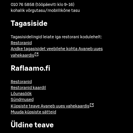
010 76 5858 (tööpäeviti klo 9-16)
kohalik võrgutasu/mobiilikõne tasu
Tagasiside
Tagasisidelingid leiate iga restorani kodulehelt:
Restoranid
Andke tagasisidet veebilehe kohta
Avaneb uues
vahekaardis
Raflaamo.fi
Restoranid
Restoranid kaardil
Lõunasöök
Sündmused
Küpsiste teave
Avaneb uues vahekaardis
Muuda küpsiste sätteid
Üldine teave