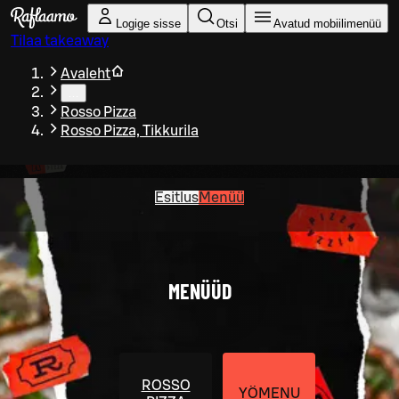
Liigu peamise sisu juurde
Logige sisse
Otsi
Avatud mobiilimenüü
Tilaa takeaway
Avaleht
…
Rosso Pizza
Rosso Pizza, Tikkurila
Esitlus
Menüü
MENÜÜD
ROSSO
YÖMENU