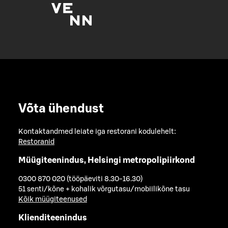
Võta ühendust
Kontaktandmed leiate iga restorani kodulehelt:
Restoranid
Müügiteenindus, Helsingi metropolipiirkond
0300 870 020 (tööpäeviti 8.30-16.30)
51 senti/kõne + kohalik võrgutasu/mobiilikõne tasu
Kõik müügiteenused
Klienditeenindus