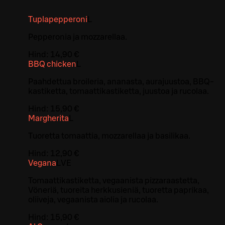
Tuplapepperoni
L
Pepperonia ja mozzarellaa.
Hind:
14,90 €
BBQ chicken
L
Paahdettua broileria, ananasta, aurajuustoa, BBQ-
kastiketta, tomaattikastiketta, juustoa ja rucolaa.
Hind:
15,90 €
Margherita
L
Tuoretta tomaattia, mozzarellaa ja basilikaa.
Hind:
12,90 €
Vegana
L
VE
Tomaattikastiketta, vegaanista pizzaraastetta,
Vöneriä, tuoreita herkkusieniä, tuoretta paprikaa,
oliiveja, vegaanista aiolia ja rucolaa.
Hind:
15,90 €