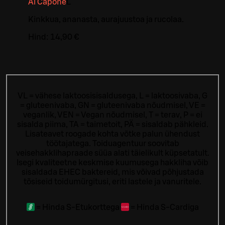
Al Capone
L
Kinkkua, ananasta, aurajuustoa ja rucolaa.
Hind:
14,90 €
VL = vähese laktoosisisaldusega, L = laktoosivaba, G
= gluteenivaba, GN = gluteenivaba nõudmisel, VE =
veganlik, VEN = Vegan nõudmisel, T = terav, P = ei
sisalda piima, TA = taimetoit, PÄ = sisaldab pähkleid.
Lisateavet roogade kohta võtke palun ühendust
töötajatega.
Toiduagentuur soovitab
veisehakklihapraade süüa alati täielikult küpsetatult.
Isegi kvaliteetne keskmise kuumusega hakkliha võib
sisaldada EHEC baktereid, mis võivad põhjustada
tõsiseid toidumürgitusi, eriti lastele ja vanuritele.
=
Hinda S-Etukorttega
=
Hinda S-Cardiga