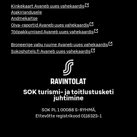
Kinkekaart
Avaneb uues vahekaardis
Ajakirjandusele
Andmekaitse
Oiva-raportid
Avaneb uues vahekaardis
Tööpakkumised
Avaneb uues vahekaardis
Broneerige vabu ruume
Avaneb uues vahekaardis
Sokoshotels.fi
Avaneb uues vahekaardis
SOK turismi- ja toitlustusketi
juhtimine
SOK PL 1 00088 S-RYHMÄ
,
Ettevõtte registrikood 0116323-1