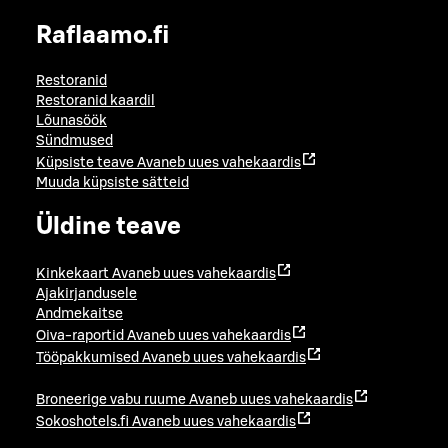
Raflaamo.fi
Restoranid
Restoranid kaardil
Lõunasöök
Sündmused
Küpsiste teave
Avaneb uues vahekaardis
Muuda küpsiste sätteid
Üldine teave
Kinkekaart
Avaneb uues vahekaardis
Ajakirjandusele
Andmekaitse
Oiva-raportid
Avaneb uues vahekaardis
Tööpakkumised
Avaneb uues vahekaardis
Broneerige vabu ruume
Avaneb uues vahekaardis
Sokoshotels.fi
Avaneb uues vahekaardis