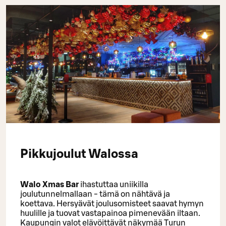
Pikkujoulut Walossa
Walo Xmas Bar
ihastuttaa uniikilla
joulutunnelmallaan - tämä on nähtävä ja
koettava. Hersyävät joulusomisteet saavat hymyn
huulille ja tuovat vastapainoa pimenevään iltaan.
Kaupungin valot elävöittävät näkymää Turun