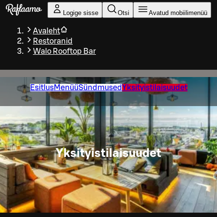
Liigu peamise sisu juurde
Logige sisse
Otsi
Avatud mobiilimenüü
Avaleht
Restoranid
Walo Rooftop Bar
Esitlus
Menüü
Sündmused
Yksityistilaisuudet
Yksityistilaisuudet