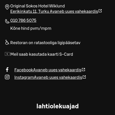
Original Sokos Hotel Wiklund
Eerikinkatu 11
,
Turku
Avaneb uues vahekaardis
010 786 5075
Kõne hind pvm/mpm
Restoran on ratastooliga ligipääsetav
Meil saab kasutada kaarti S-Card
Facebook
Avaneb uues vahekaardis
Instagram
Avaneb uues vahekaardis
lahtiolekuajad