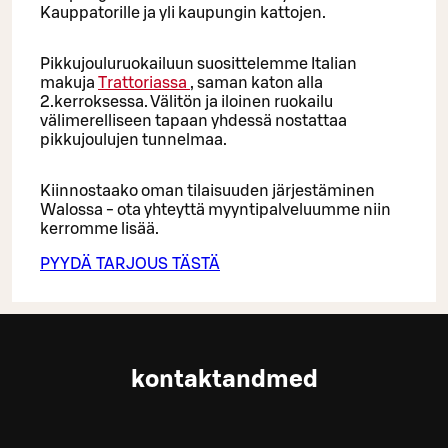
Kauppatorille ja yli kaupungin kattojen.
Pikkujouluruokailuun suosittelemme Italian
makuja
Trattoriassa
, saman katon alla
2.kerroksessa. Välitön ja iloinen ruokailu
välimerelliseen tapaan yhdessä nostattaa
pikkujoulujen tunnelmaa.
Kiinnostaako oman tilaisuuden järjestäminen
Walossa - ota yhteyttä myyntipalveluumme niin
kerromme lisää.
PYYDÄ TARJOUS TÄSTÄ
kontaktandmed