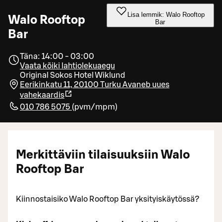
Lisa lemmik: Walo Rooftop
Walo Rooftop
Bar
Bar
Täna: 14:00 - 03:00
Vaata kõiki lahtiolekuaegu
Original Sokos Hotel Wiklund
Eerikinkatu 11, 20100 Turku
Avaneb uues
vahekaardis
010 786 5075
(
pvm/mpm
)
Merkittäviin tilaisuuksiin Walo
Rooftop Bar
Kiinnostaisiko Walo Rooftop Bar yksityiskäytössä?