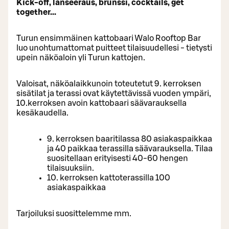
Kick-off, lanseeraus, brunssi, cocktails, get
together...
Turun ensimmäinen kattobaari Walo Rooftop Bar
luo unohtumattomat puitteet tilaisuudellesi - tietysti
upein näköaloin yli Turun kattojen.
Valoisat, näköalaikkunoin toteutetut 9. kerroksen
sisätilat ja terassi ovat käytettävissä vuoden ympäri,
10.kerroksen avoin kattobaari säävarauksella
kesäkaudella.
9. kerroksen baaritilassa 80 asiakaspaikkaa
ja 40 paikkaa terassilla säävarauksella. Tilaa
suositellaan erityisesti 40-60 hengen
tilaisuuksiin.
10. kerroksen kattoterassilla 100
asiakaspaikkaa
Tarjoiluksi suosittelemme mm.