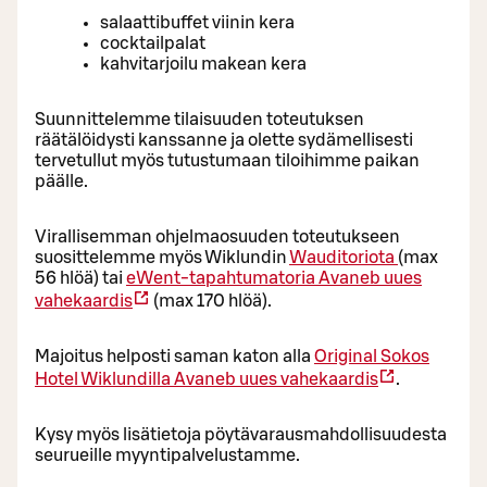
salaattibuffet viinin kera
cocktailpalat
kahvitarjoilu makean kera
Suunnittelemme tilaisuuden toteutuksen
räätälöidysti kanssanne ja olette sydämellisesti
tervetullut myös tutustumaan tiloihimme paikan
päälle.
Virallisemman ohjelmaosuuden toteutukseen
suosittelemme myös Wiklundin
Wauditoriota
(max
56 hlöä) tai
eWent-tapahtumatoria
Avaneb uues
vahekaardis
(max 170 hlöä).
Majoitus helposti saman katon alla
Original Sokos
Hotel Wiklundilla
Avaneb uues vahekaardis
.
Kysy myös lisätietoja pöytävarausmahdollisuudesta
seurueille myyntipalvelustamme.