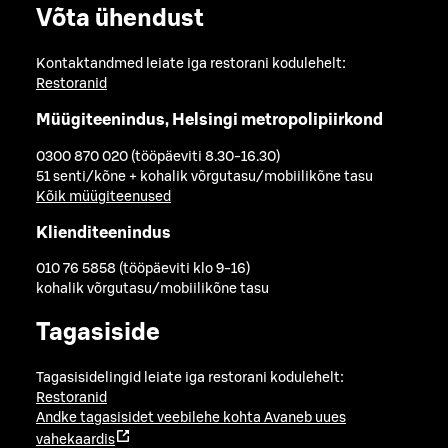
Võta ühendust
Kontaktandmed leiate iga restorani kodulehelt:
Restoranid
Müügiteenindus, Helsingi metropolipiirkond
0300 870 020 (tööpäeviti 8.30-16.30)
51 senti/kõne + kohalik võrgutasu/mobiilikõne tasu
Kõik müügiteenused
Klienditeenindus
010 76 5858 (tööpäeviti klo 9-16)
kohalik võrgutasu/mobiilikõne tasu
Tagasiside
Tagasisidelingid leiate iga restorani kodulehelt:
Restoranid
Andke tagasisidet veebilehe kohta
Avaneb uues
vahekaardis