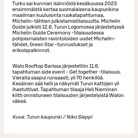
Turku sai kunnian isännöidä kesäkuussa 2023
ensimmäistä kertaa suomalaisena kaupunkina
maailman kuuluisinta ruokatapahtumaa,
Michelin-tähtien julkistamistilaisuutta. Michelin
Guide julkisti 12.6. Turun Logomossa järjestetyssä
Michelin Guide Ceremony -tilaisuudessa
pohjoismaisten ravintoloiden uudet Michelin-
tähdet, Green Star -tunnustukset ja
erikoispalkinnot.
Walo Rooftop Barissa järjestettiin 11.6.
tapahtuman side event - Get together -tilaisuus.
Vieraita saapui runsaasti, yli 70 henkilöä.
Kesäinen sää helli ja näkymät Turun kattojen yli
ihastuttivat. Tapahtuman tilaaja Heli Nieminen
kiitti onnistuneen tilaisuuden järjestelyistä Walon
väkeä.
Kuva: Turun kaupunki / Niko Sieppi