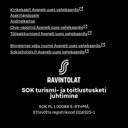
Kinkekaart
Avaneb uues vahekaardis
Ajakirjandusele
Andmekaitse
Oiva-raportid
Avaneb uues vahekaardis
Tööpakkumised
Avaneb uues vahekaardis
Broneerige vabu ruume
Avaneb uues vahekaardis
Sokoshotels.fi
Avaneb uues vahekaardis
SOK turismi- ja toitlustusketi
juhtimine
SOK PL 1 00088 S-RYHMÄ
,
Ettevõtte registrikood 0116323-1