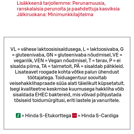
Lisäkkeenä tarjoilemme: Perunamuusia,
ranskalaisia perunoita ja paahdettuja kasviksia
Jälkiruokana: Minimunkkilajitelma
VL = vähese laktoosisisaldusega, L = laktoosivaba, G
= gluteenivaba, GN = gluteenivaba nõudmisel, VE =
veganlik, VEN = Vegan nõudmisel, T = terav, P = ei
sisalda piima, TA = taimetoit, PÄ = sisaldab pähkleid.
Lisateavet roogade kohta võtke palun ühendust
töötajatega.
Toiduagentuur soovitab
veisehakklihapraade süüa alati täielikult küpsetatult.
Isegi kvaliteetne keskmise kuumusega hakkliha võib
sisaldada EHEC baktereid, mis võivad põhjustada
tõsiseid toidumürgitusi, eriti lastele ja vanuritele.
=
Hinda S-Etukorttega
=
Hinda S-Cardiga