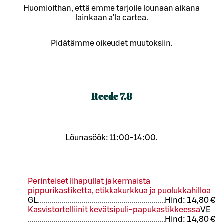
Huomioithan, että emme tarjoile lounaan aikana
lainkaan a'la cartea.
Pidätämme oikeudet muutoksiin.
Reede
7.8
Lõunasöök: 11:00-14:00.
Perinteiset lihapullat ja kermaista
pippurikastiketta, etikkakurkkua ja puolukkahilloa
G
L
Hind:
14,80 €
Kasvistortelliinit kevätsipuli-papukastikkeessa
VE
Hind:
14,80 €