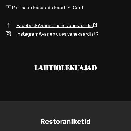
Meil saab kasutada kaarti S-Card
Facebook
Avaneb uues vahekaardis
Instagram
Avaneb uues vahekaardis
LAHTIOLEKUAJAD
Restoraniketid