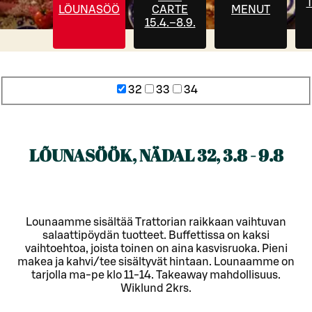
T
LÕUNASÖÖK
CARTE
MENUT
15.4.–8.9.
32
33
34
LÕUNASÖÖK, NÄDAL 32, 3.8 - 9.8
Lounaamme sisältää Trattorian raikkaan vaihtuvan
salaattipöydän tuotteet. Buffettissa on kaksi
vaihtoehtoa, joista toinen on aina kasvisruoka. Pieni
makea ja kahvi/tee sisältyvät hintaan. Lounaamme on
tarjolla ma-pe klo 11-14. Takeaway mahdollisuus.
Wiklund 2krs.