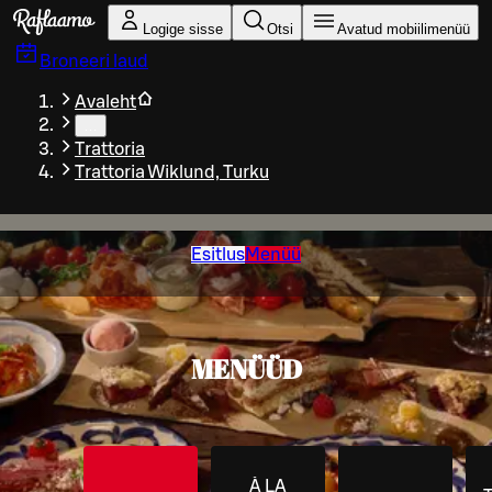
Liigu peamise sisu juurde
Logige sisse
Otsi
Avatud mobiilimenüü
Broneeri laud
Avaleht
…
Trattoria
Trattoria Wiklund, Turku
Esitlus
Menüü
MENÜÜD
À LA