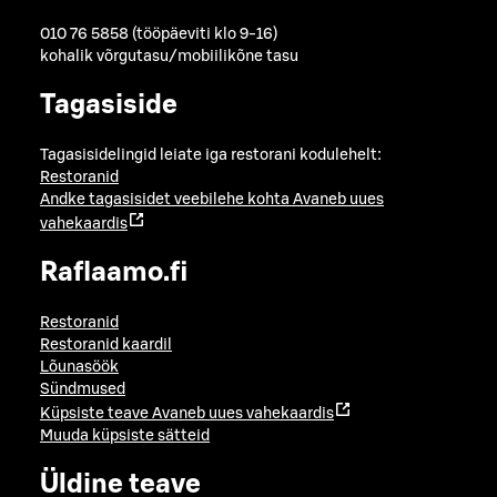
010 76 5858 (tööpäeviti klo 9-16)
kohalik võrgutasu/mobiilikõne tasu
Tagasiside
Tagasisidelingid leiate iga restorani kodulehelt:
Restoranid
Andke tagasisidet veebilehe kohta
Avaneb uues
vahekaardis
Raflaamo.fi
Restoranid
Restoranid kaardil
Lõunasöök
Sündmused
Küpsiste teave
Avaneb uues vahekaardis
Muuda küpsiste sätteid
Üldine teave