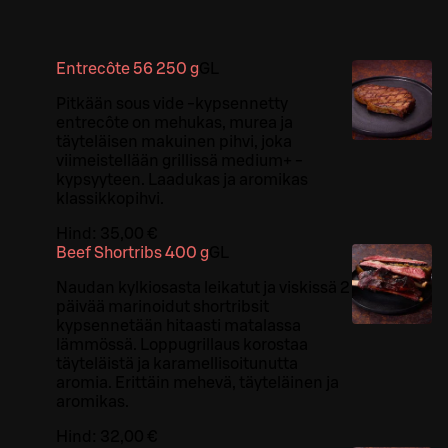
Entrecôte 56 250 g
G
L
Pitkään sous vide -kypsennetty
entrecôte on mehukas, murea ja
täyteläisen makuinen pihvi, joka
viimeistellään grillissä medium+ -
kypsyyteen. Laadukas ja aromikas
klassikkopihvi.
Hind:
35,00 €
Beef Shortribs 400 g
G
L
Naudan kylkiosasta leikatut ja viskissä 2
päivää marinoidut shortribsit
kypsennetään hitaasti matalassa
lämmössä. Loppugrillaus korostaa
täyteläistä ja karamellisoitunutta
aromia. Erittäin mehevä, täyteläinen ja
aromikas.
Hind:
32,00 €