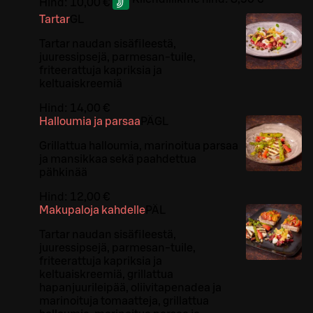
Hind:
10,00 €
Tartar
G
L
Tartar naudan sisäfileestä,
juuressipsejä, parmesan-tuile,
friteerattuja kapriksia ja
keltuaiskreemiä
Hind:
14,00 €
Halloumia ja parsaa
PÄ
G
L
Grillattua halloumia, marinoitua parsaa
ja mansikkaa sekä paahdettua
pähkinää
Hind:
12,00 €
Makupaloja kahdelle
PÄ
L
Tartar naudan sisäfileestä,
juuressipsejä, parmesan-tuile,
friteerattuja kapriksia ja
keltuaiskreemiä, grillattua
hapanjuurileipää, oliivitapenadea ja
marinoituja tomaatteja, grillattua