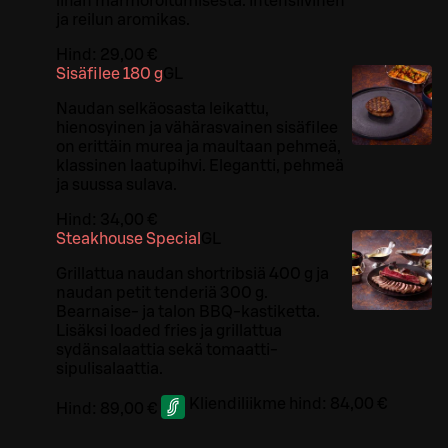
lihan marmoroitumisesta. Intensiivinen
ja reilun aromikas.
Hind:
29,00 €
Sisäfilee 180 g
G
L
Naudan selkäosasta leikattu,
hienosyinen ja vähärasvainen sisäfilee
on erittäin murea ja maultaan pehmeä,
klassinen laatupihvi. Elegantti, pehmeä
ja suussa sulava.
Hind:
34,00 €
Steakhouse Special
G
L
Grillattua naudan shortribsiä 400 g ja
naudan petit tenderiä 300 g.
Bearnaise- ja talon BBQ-kastiketta.
Lisäksi loaded fries ja grillattua
sydänsalaattia sekä tomaatti-
sipulisalaattia.
Kliendiliikme hind:
84,00 €
Hind:
89,00 €