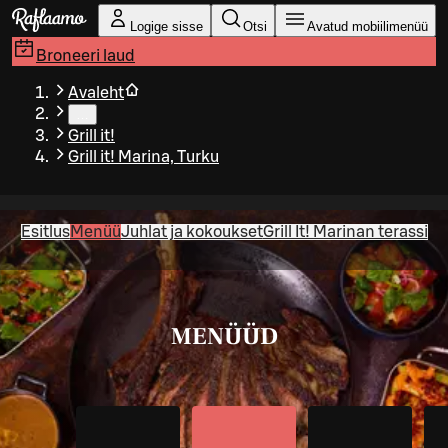
Liigu peamise sisu juurde
Logige sisse
Otsi
Avatud mobiilimenüü
Broneeri laud
Avaleht
…
Grill it!
Grill it! Marina, Turku
Esitlus
Menüü
Juhlat ja kokoukset
Grill It! Marinan terassi
MENÜÜD