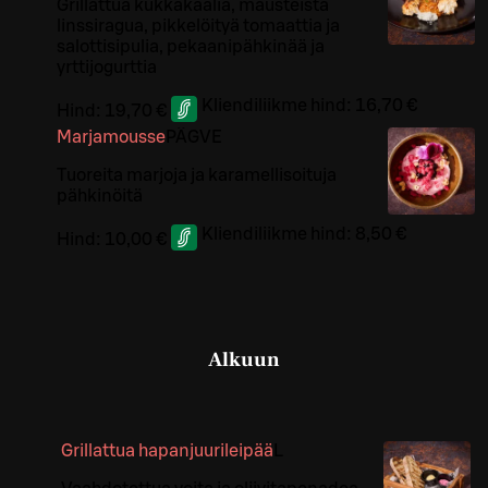
Grillattua kukkakaalia, mausteista
linssiragua, pikkelöityä tomaattia ja
salottisipulia, pekaanipähkinää ja
yrttijogurttia
Kliendiliikme hind:
16,70 €
Hind:
19,70 €
Marjamousse
PÄ
G
VE
Tuoreita marjoja ja karamellisoituja
pähkinöitä
Kliendiliikme hind:
8,50 €
Hind:
10,00 €
Alkuun
Grillattua hapanjuurileipää
L