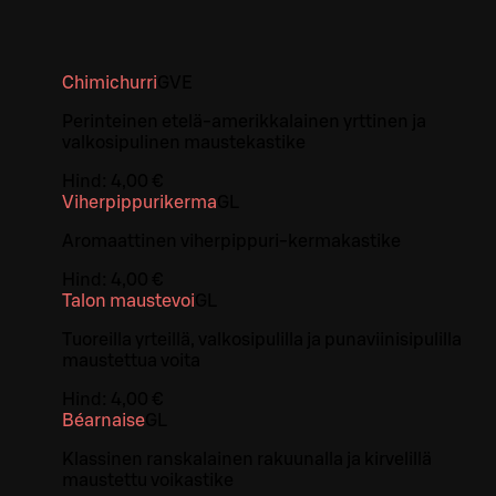
Chimichurri
G
VE
Perinteinen etelä-amerikkalainen yrttinen ja
valkosipulinen maustekastike
Hind:
4,00 €
Viherpippurikerma
G
L
Aromaattinen viherpippuri-kermakastike
Hind:
4,00 €
Talon maustevoi
G
L
Tuoreilla yrteillä, valkosipulilla ja punaviinisipulilla
maustettua voita
Hind:
4,00 €
Béarnaise
G
L
Klassinen ranskalainen rakuunalla ja kirvelillä
maustettu voikastike