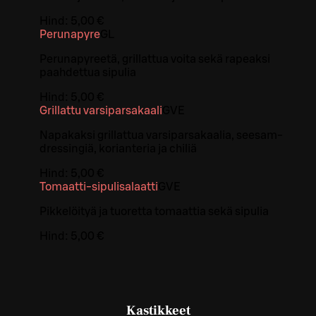
Hind:
5,00 €
Perunapyre
G
L
Perunapyreetä, grillattua voita sekä rapeaksi
paahdettua sipulia
Hind:
5,00 €
Grillattu varsiparsakaali
G
VE
Napakaksi grillattua varsiparsakaalia, seesam-
dressingiä, korianteria ja chiliä
Hind:
5,00 €
Tomaatti-sipulisalaatti
G
VE
Pikkelöityä ja tuoretta tomaattia sekä sipulia
Hind:
5,00 €
Kastikkeet