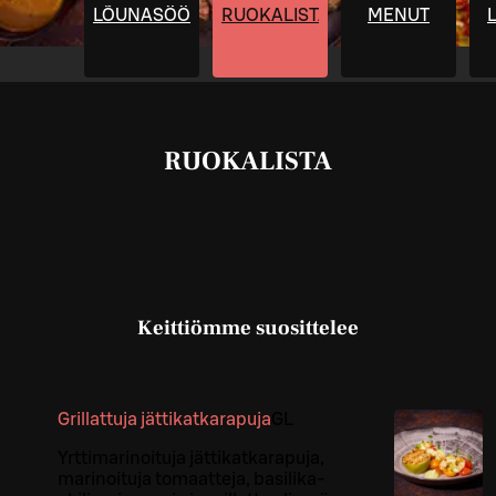
LÕUNASÖÖK
RUOKALISTA
MENUT
RUOKALISTA
Keittiömme suosittelee
Grillattuja jättikatkarapuja
G
L
Yrttimarinoituja jättikatkarapuja,
marinoituja tomaatteja, basilika-