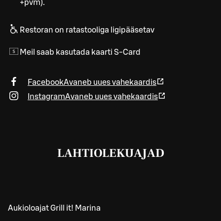
+pvm).
Restoran on ratastooliga ligipääsetav
Meil saab kasutada kaarti S-Card
Facebook
Avaneb uues vahekaardis
Instagram
Avaneb uues vahekaardis
LAHTIOLEKUAJAD
Aukioloajat Grill it! Marina