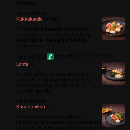
salaattia
Hind:
26,00 €
Kukkakaalia
PÄ
G
VE
Grillattua kukkakaalia, mausteista
linssiragua, pikkelöityä tomaattia ja
salottisipulia, pekaanipähkinää ja
yrttijogurttia
Kliendiliikme hind:
16,70 €
Hind:
19,70 €
Lohta
G
L
Grillattua lohta ja varsiparsakaalia,
kantarelli-herkkusienikastiketta ja
perunapyreetä grillatulla voilla ja
rapealla sipulilla
Hind:
28,50 €
Kananpoikaa
G
L
Yrttimarinoitua kananpoikaa ja
chimichurria, tomaatti-sipulisalaattia ja
loaded fries chilimajoneesilla ja rapealla