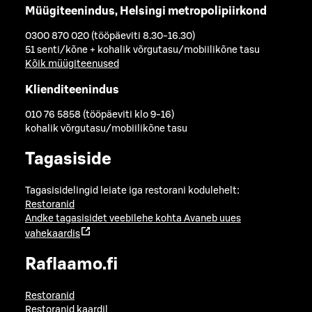
Müügiteenindus, Helsingi metropolipiirkond
0300 870 020 (tööpäeviti 8.30-16.30)
51 senti/kõne + kohalik võrgutasu/mobiilikõne tasu
Kõik müügiteenused
Klienditeenindus
010 76 5858 (tööpäeviti klo 9-16)
kohalik võrgutasu/mobiilikõne tasu
Tagasiside
Tagasisidelingid leiate iga restorani kodulehelt:
Restoranid
Andke tagasisidet veebilehe kohta
Avaneb uues
vahekaardis
Raflaamo.fi
Restoranid
Restoranid kaardil