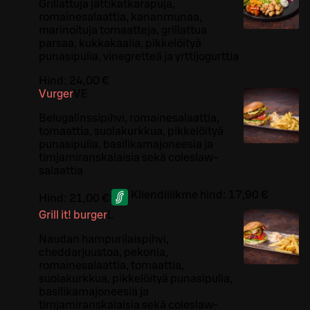
Grillattuja jättikatkarapuja,
romainesalaattia, kananmunaa,
marinoituja tomaatteja, grillattua
parsaa, kukkakaalia, pikkelöityä
punasipulia, vinegretteä ja yrttijogurttia
Hind:
24,00 €
Vurger
VE
Belugalinssipihvi, romainesalaattia,
tomaattia, suolakurkkua, pikkelöityä
punasipulia, basilikamajoneesia ja
timjamiranskalaisia sekä coleslaw-
salaattia
Kliendiliikme hind:
17,90 €
Hind:
21,00 €
Grill it! burger
L
Naudan hampurilaispihvi,
cheddarjuustoa, pekonia,
romainesalaattia, tomaattia,
suolakurkkua, pikkelöityä punasipulia,
basilikamajoneesia ja
timjamiranskalaisia sekä coleslaw-