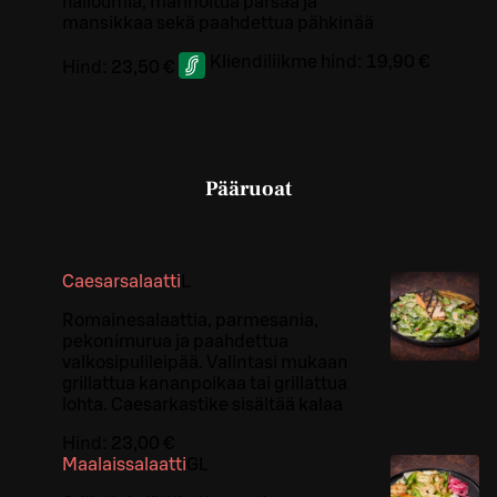
halloumia, marinoitua parsaa ja
mansikkaa sekä paahdettua pähkinää
Kliendiliikme hind:
19,90 €
Hind:
23,50 €
Pääruoat
Caesarsalaatti
L
Romainesalaattia, parmesania,
pekonimurua ja paahdettua
valkosipulileipää. Valintasi mukaan
grillattua kananpoikaa tai grillattua
lohta. Caesarkastike sisältää kalaa
Hind:
23,00 €
Maalaissalaatti
G
L