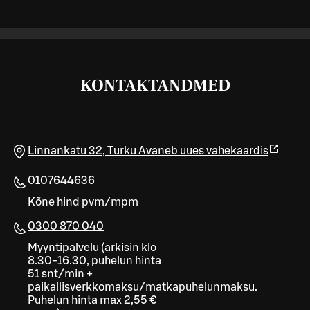
KONTAKTANDMED
Linnankatu 32
,
Turku
Avaneb uues vahekaardis
0107644636
Kõne hind pvm/mpm
0300 870 040
Myyntipalvelu (arkisin klo
8.30-16.30, puhelun hinta
51 snt/min +
paikallisverkkomaksu/matkapuhelunmaksu.
Puhelun hinta max 2,55 €