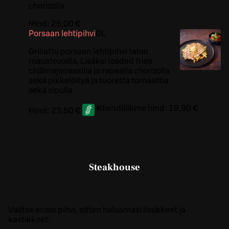
chorizolla
Hind:
25,00 €
Porsaan lehtipihvi
G
L
Grillattu porsaan lehtipihvi talon
maustevoilla, Lisäksi loaded fries
chilimajoneesilla ja rapealla chorizolla
sekä pikkelöityä ja tuoretta tomaattia
sekä sipulia
Kliendiliikme hind:
19,90 €
Hind:
23,50 €
Steakhouse
Valitse ensin pihvi, sitten haluamasi lisukkeet ja
kastikkeet.