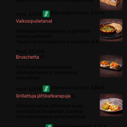
Vaahdotettua voita ja oliivitapenadea
Kliendiliikme hind:
2,50 €
Hind:
3,00 €
Valkosipulietanat
L
Valkosipuli-persiljavoita ja grillattua
hapanjuurileipää
Täydennä annostasi Aura-juustolla +3 €
Hind:
13,00 €
Bruschetta
VE
Grillattua hapanjuurileipää,
oliivitapenadea ja marinoituja
tomaatteja
Kliendiliikme hind:
6,80 €
Hind:
8,00 €
Grillattuja jättikatkarapuja
G
L
Yrttimarinoituja jättikatkarapuja,
marinoituja tomaatteja, basilika-
chilimajoneesia ja grillattua limeä
Kliendiliikme hind:
8,50 €