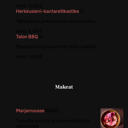
Hind:
4,00 €
Herkkusieni-kantarellikastike
G
L
Täyteläinen ja kermainen sienikastike
Hind:
4,00 €
Talon BBQ
G
L
Mausteinen tomaattinen BBQ-kastike
Hind:
4,00 €
Makeat
Marjamousse
PÄ
G
VE
Tuoreita marjoja ja karamellisoituja
pähkinöitä