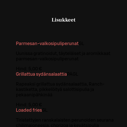
Lisukkeet
Parmesan-valkosipuliperunat
G
L
Uunissa gratinoidut, täyteläiset ja aromikkaat
parmesan-valkosipuliperunat
Hind:
5,00 €
Grillattua sydänsalaattia
PÄ
G
L
Rapeaksi grillattua sydänsalaattia, Ranch-
kastiketta, pikkelöityä salottisipulia ja
pekaanipähkinää
Hind:
5,00 €
Loaded fries
G
L
Tiristettyjen ranskalaisten perunoiden seurana
chilimajoneesia, chorizoa ja kevätsipulia