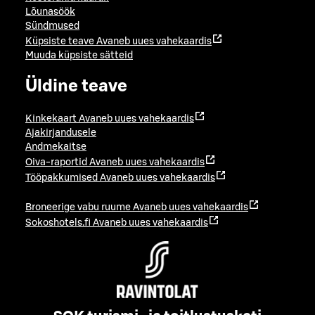
Lõunasöök
Sündmused
Küpsiste teave
Avaneb uues vahekaardis
Muuda küpsiste sätteid
Üldine teave
Kinkekaart
Avaneb uues vahekaardis
Ajakirjandusele
Andmekaitse
Oiva-raportid
Avaneb uues vahekaardis
Tööpakkumised
Avaneb uues vahekaardis
Broneerige vabu ruume
Avaneb uues vahekaardis
Sokoshotels.fi
Avaneb uues vahekaardis