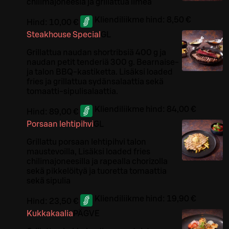
chilimajoneesia ja grillattua limeä
Kliendiliikme hind:
8,50 €
Hind:
10,00 €
Steakhouse Special
G
L
Grillattua naudan shortribsiä 400 g ja
naudan petit tenderiä 300 g. Bearnaise-
ja talon BBQ-kastiketta. Lisäksi loaded
fries ja grillattua sydänsalaattia sekä
tomaatti-sipulisalaattia.
Kliendiliikme hind:
84,00 €
Hind:
89,00 €
Porsaan lehtipihvi
G
L
Grillattu porsaan lehtipihvi talon
maustevoilla, Lisäksi loaded fries
chilimajoneesilla ja rapealla chorizolla
sekä pikkelöityä ja tuoretta tomaattia
sekä sipulia
Kliendiliikme hind:
19,90 €
Hind:
23,50 €
Kukkakaalia
PÄ
G
VE