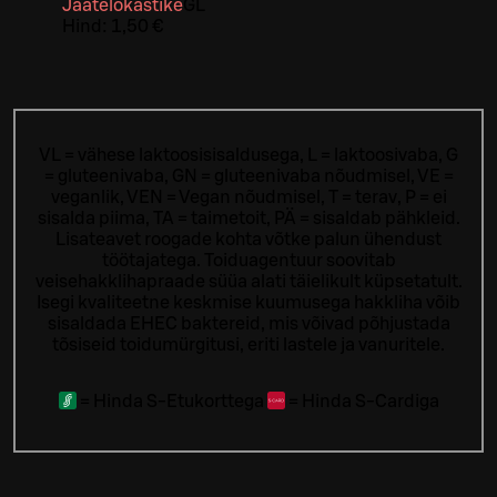
Jäätelökastike
G
L
Hind:
1,50 €
VL = vähese laktoosisisaldusega, L = laktoosivaba, G
= gluteenivaba, GN = gluteenivaba nõudmisel, VE =
veganlik, VEN = Vegan nõudmisel, T = terav, P = ei
sisalda piima, TA = taimetoit, PÄ = sisaldab pähkleid.
Lisateavet roogade kohta võtke palun ühendust
töötajatega.
Toiduagentuur soovitab
veisehakklihapraade süüa alati täielikult küpsetatult.
Isegi kvaliteetne keskmise kuumusega hakkliha võib
sisaldada EHEC baktereid, mis võivad põhjustada
tõsiseid toidumürgitusi, eriti lastele ja vanuritele.
=
Hinda S-Etukorttega
=
Hinda S-Cardiga