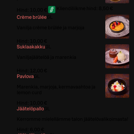
Kliendiliikme hind:
8,50 €
Hind:
10,00 €
Crème brûlée
G
L
Vanilja crème brûlée ja marjoja
Hind:
10,00 €
Suklaakakku
G
L
Vaniljajäätelöä ja marenkia
Hind:
12,00 €
Pavlova
G
L
Marenkia, marjoja, kermavaahtoa ja
lemon curd
Hind:
10,00 €
Jäätelöpallo
G
L
Kerromme mielellämme talon jäätelövalikoimasta!
Hind:
6,00 €