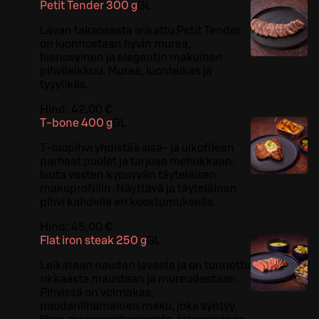
Petit Tender 300 g
G
L
Lavan takaosasta leikattu Petit Tender
on luonnostaan hyvin murea,
hienosyinen ja elegantin makuinen
pihvileikkuu. Murea, luonteikas ja
tyyylikäs.
Hind:
42,00 €
T-bone 400 g
G
L
T-luupihvi yhdistää sisä- ja ulkofileen
parhaat puolet ja tarjoaa mehukkaan,
luuta vasten kypsyvän täyteläisen
makuprofiilin. Näyttävä ja täyteläinen
pihvi kahdella eri koostumuksella.
Hind:
45,00 €
Flat iron steak 250 g
G
L
Leikataan naudan lavasta ja on tunnettu
rikkaasta maustaan ja mureudestaan.
Pihvissä on voimakas,
naudanlihamainen maku, joka syntyy