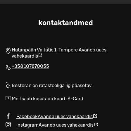
kontaktandmed
Hatanpään Valtatie 1
,
Tampere
Avaneb uues
vahekaardis
+358 107870055
Restoran on ratastooliga ligipääsetav
Meil saab kasutada kaarti S-Card
Facebook
Avaneb uues vahekaardis
Instagram
Avaneb uues vahekaardis