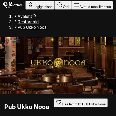
Liigu peamise sisu juurde
Logige sisse
Otsi
Avatud mobiilimenüü
Avaleht
Restoranid
Pub Ukko Nooa
Lisa lemmik: Pub Ukko Nooa
Pub Ukko Nooa