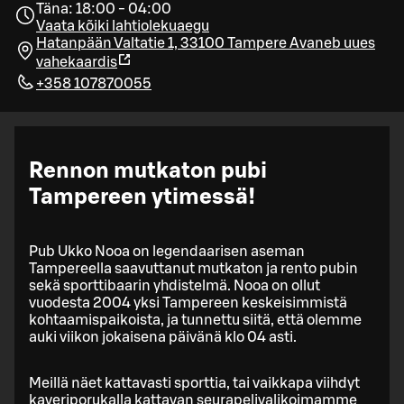
Täna: 18:00 - 04:00
Vaata kõiki lahtiolekuaegu
Hatanpään Valtatie 1, 33100 Tampere
Avaneb uues
vahekaardis
+358 107870055
Rennon mutkaton pubi
Tampereen ytimessä!
Pub Ukko Nooa on legendaarisen aseman
Tampereella saavuttanut mutkaton ja rento pubin
sekä sporttibaarin yhdistelmä. Nooa on ollut
vuodesta 2004 yksi Tampereen keskeisimmistä
kohtaamispaikoista, ja tunnettu siitä, että olemme
auki viikon jokaisena päivänä klo 04 asti.
Meillä näet kattavasti sporttia, tai vaikkapa viihdyt
kaveriporukalla kattavan seurapelivalikoimamme