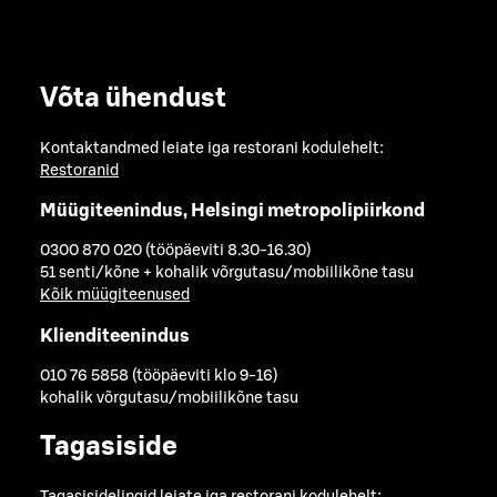
Võta ühendust
Kontaktandmed leiate iga restorani kodulehelt:
Restoranid
Müügiteenindus, Helsingi metropolipiirkond
0300 870 020 (tööpäeviti 8.30-16.30)
51 senti/kõne + kohalik võrgutasu/mobiilikõne tasu
Kõik müügiteenused
Klienditeenindus
010 76 5858 (tööpäeviti klo 9-16)
kohalik võrgutasu/mobiilikõne tasu
Tagasiside
Tagasisidelingid leiate iga restorani kodulehelt: