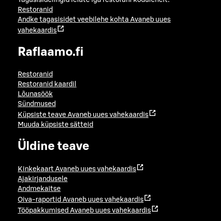
Restoranid
Andke tagasisidet veebilehe kohta
Avaneb uues
vahekaardis
Raflaamo.fi
Restoranid
Restoranid kaardil
Lõunasöök
Sündmused
Küpsiste teave
Avaneb uues vahekaardis
Muuda küpsiste sätteid
Üldine teave
Kinkekaart
Avaneb uues vahekaardis
Ajakirjandusele
Andmekaitse
Oiva-raportid
Avaneb uues vahekaardis
Tööpakkumised
Avaneb uues vahekaardis