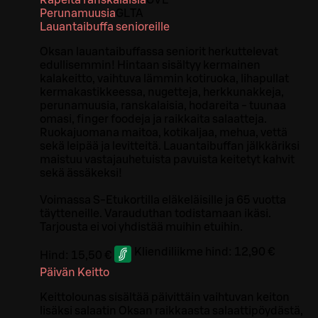
Rapeita ranskalaisia
G
VE
Perunamuusia
G
L
TA
Lauantaibuffa senioreille
Oksan lauantaibuffassa seniorit herkuttelevat
edullisemmin! Hintaan sisältyy kermainen
kalakeitto, vaihtuva lämmin kotiruoka, lihapullat
kermakastikkeessa, nugetteja, herkkunakkeja,
perunamuusia, ranskalaisia, hodareita - tuunaa
omasi, finger foodeja ja raikkaita salaatteja.
Ruokajuomana maitoa, kotikaljaa, mehua, vettä
sekä leipää ja levitteitä. Lauantaibuffan jälkkäriksi
maistuu vastajauhetuista pavuista keitetyt kahvit
sekä ässäkeksi!
Voimassa S-Etukortilla eläkeläisille ja 65 vuotta
täytteneille. Varauduthan todistamaan ikäsi.
Tarjousta ei voi yhdistää muihin etuihin.
Kliendiliikme hind:
12,90 €
Hind:
15,50 €
Päivän Keitto
Keittolounas sisältää päivittäin vaihtuvan keiton
lisäksi salaatin Oksan raikkaasta salaattipöydästä,