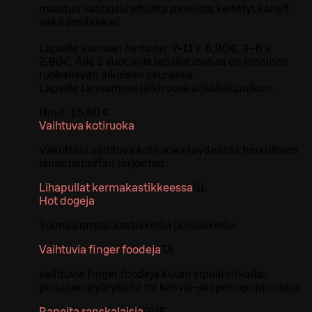
maistuu vastajauhetuista pavuista keitetyt kahvit
sekä ässäkeksi!
Lapsille lounaan hinta on: 7-11 v. 5,90€, 3–6 v.
2,90€, Alle 3 vuotiaille lapsille lounas on ilmainen
ruokailevan aikuisen seurassa.
Lapsille tarjoamme jälkiruoaksi jäätelöpuikon.
Hind:
15,50 €
Vaihtuva kotiruoka
Viikottain vaihtuva kotiruoka täydentää herkullisen
lauantaibuffan tarjontaa.
Lihapullat kermakastikkeessa
G
L
Hot dogeja
Tuunaa omasi kastikkeilla ja lisukkeilla
Vaihtuvia finger foodeja
TA
vaihtuvia finger foodeja kuten sipulirenkaita,
punajuuripyöryköitä tai kasvis-jalapenopopperseja