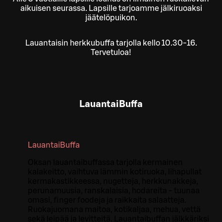
aikuisen seurassa. Lapsille tarjoamme jälkiruoaksi
jäätelöpuikon.
Lauantaisin herkkubuffa tarjolla kello 10.30-16.
Tervetuloa!
LauantaiBuffa
LauantaiBuffa
Oksan lauantaibuffassa tarjolla kermainen
kalakeitto, vaihtuva lämmin kotiruoka, lihapullat
kermakastikkeessa, nugetteja, herkkunakkeja,
perunamuusia, ranskalaisia, hodareita - tuunaa
omasi, finger foodeja ja raikkaita salaatteja.
Ruokajuomana maitoa, kotikaljaa, mehua, vettä
sekä leipää ja levitteitä. Lauantaibuffan jälkkäriksi