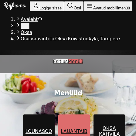
Liigu peamise sisu juurde
Logige sisse
Otsi
Avatud mobiilimenüü
Avaleht
…
Oksa
Osuusravintola Oksa Koivistonkylä, Tampere
Esitlus
Menüü
Menüüd
OKSA
LÕUNASÖÖK
LAUANTAIBUFFA
KAHVILA