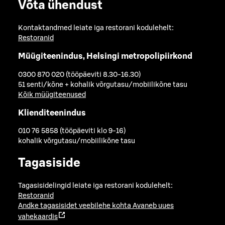
Võta ühendust
Kontaktandmed leiate iga restorani kodulehelt:
Restoranid
Müügiteenindus, Helsingi metropolipiirkond
0300 870 020 (tööpäeviti 8.30-16.30)
51 senti/kõne + kohalik võrgutasu/mobiilikõne tasu
Kõik müügiteenused
Klienditeenindus
010 76 5858 (tööpäeviti klo 9-16)
kohalik võrgutasu/mobiilikõne tasu
Tagasiside
Tagasisidelingid leiate iga restorani kodulehelt:
Restoranid
Andke tagasisidet veebilehe kohta
Avaneb uues
vahekaardis