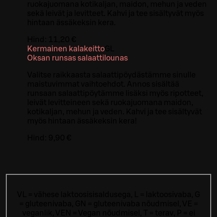
ruokajuomana kotikaljan, maidon, mehun ja veden
sekä leivät ja levitteet. Kahvi ja tee sisältyvät myös
hintaan ässäkeksin kera.
Hind:
11,20 €
Kermainen kalakeitto
G
L
Oksan runsas salaattilounas
Valitse raikkaasta salaattipöydästämme sinulle
maistuvimmat vaihtoehdot. Annos sisältää
runsaan salaattipöytämme lisäksi myös ripotteet,
leivät levitteineen sekä ruokajuomana maidon,
kotikaljan, mehun ja veden. Kahvi ja tee sisältyvät
myös hintaan ässäkeksin kera!
Hind:
9,90 €
VL = vähese laktoosisisaldusega, L = laktoosivaba, G
= gluteenivaba, GN = gluteenivaba nõudmisel, VE =
veganlik, VEN = Vegan nõudmisel, T = terav, P = ei