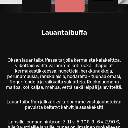
Lauantaibuffa
Oksan lauantaibuffassa tarjolla kermaista kalakeittoa,
viikottain vaihtuva lämmin kotiruoka, lihapullat
kermakastikkeessa, nugetteja, herkkunakkeja,
perunamuusia, ranskalaisia, hodareita - tuunaa omasi,
finger foodeja ja raikkaita salaatteja. Ruokajuomana
maitoa, kotikaljaa, mehua, vettä sekä leipää ja levitteitä.
Lauantaibuffan jälkkäriksi tarjoamme vastajauhetuista
pavuista keitetyt kahvit ja ässäkeksit!
Lapsille lounaan hinta on: 7-11 v. 5,90€, 3–6 v. 2,90 €,
Alle 3 vuotiaille lapsille lounas on ilmainen ruokailevan