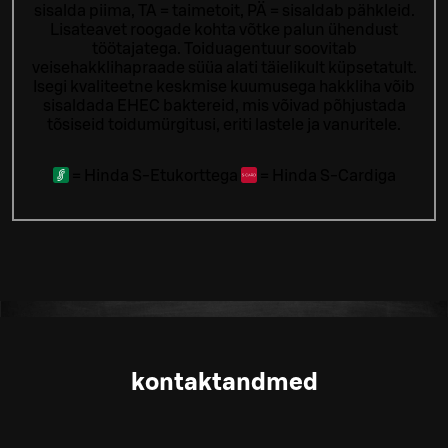
sisalda piima, TA = taimetoit, PÄ = sisaldab pähkleid.
Lisateavet roogade kohta võtke palun ühendust
töötajatega.
Toiduagentuur soovitab
veisehakklihapraade süüa alati täielikult küpsetatult.
Isegi kvaliteetne keskmise kuumusega hakkliha võib
sisaldada EHEC baktereid, mis võivad põhjustada
tõsiseid toidumürgitusi, eriti lastele ja vanuritele.
=
Hinda S-Etukorttega
=
Hinda S-Cardiga
kontaktandmed