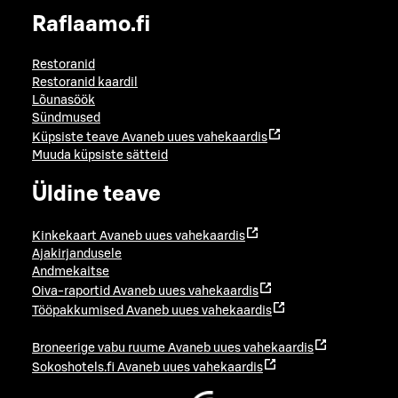
Raflaamo.fi
Restoranid
Restoranid kaardil
Lõunasöök
Sündmused
Küpsiste teave
Avaneb uues vahekaardis
Muuda küpsiste sätteid
Üldine teave
Kinkekaart
Avaneb uues vahekaardis
Ajakirjandusele
Andmekaitse
Oiva-raportid
Avaneb uues vahekaardis
Tööpakkumised
Avaneb uues vahekaardis
Broneerige vabu ruume
Avaneb uues vahekaardis
Sokoshotels.fi
Avaneb uues vahekaardis