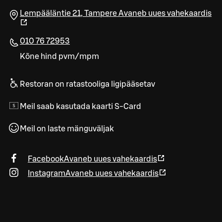
Lempääläntie 21
,
Tampere
Avaneb uues vahekaardis
010 76 72953
Kõne hind pvm/mpm
Restoran on ratastooliga ligipääsetav
Meil saab kasutada kaarti S-Card
Meil on laste mänguväljak
Facebook
Avaneb uues vahekaardis
Instagram
Avaneb uues vahekaardis