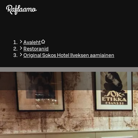
Liigu peamise sisu juurde
Avaleht
Restoranid
Original Sokos Hotel Ilveksen aamiainen