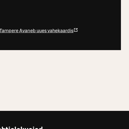
0 Tampere
Avaneb uues vahekaardis