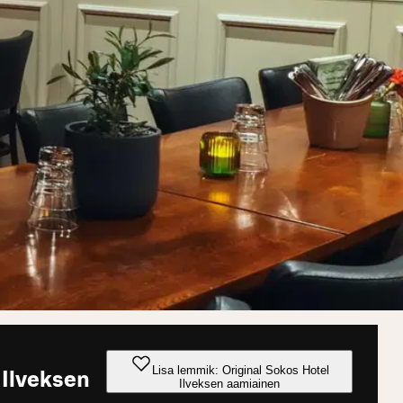
Lisa lemmik: Original Sokos Hotel
 Ilveksen
Ilveksen aamiainen