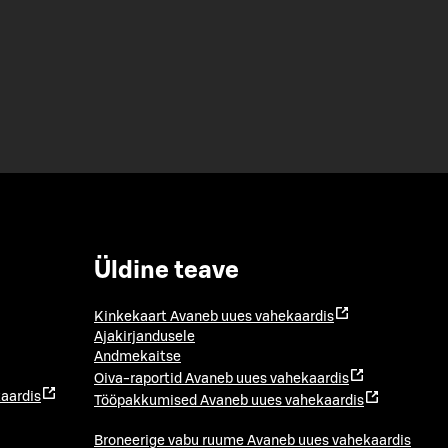
Üldine teave
Kinkekaart
Avaneb uues vahekaardis
Ajakirjandusele
Andmekaitse
Oiva-raportid
Avaneb uues vahekaardis
aardis
Tööpakkumised
Avaneb uues vahekaardis
Broneerige vabu ruume
Avaneb uues vahekaardis