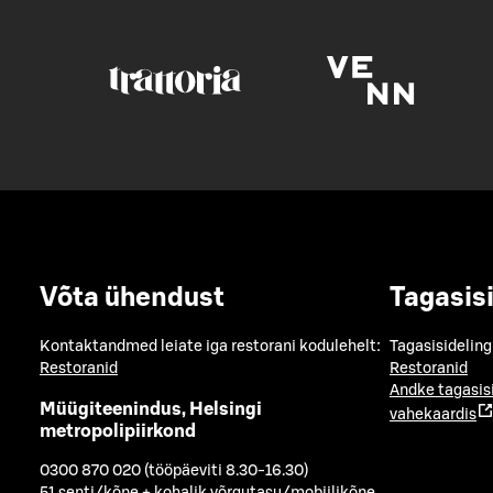
Võta ühendust
Tagasis
Kontaktandmed leiate iga restorani kodulehelt:
Tagasisideling
Restoranid
Restoranid
Andke tagasis
Müügiteenindus, Helsingi
vahekaardis
metropolipiirkond
0300 870 020 (tööpäeviti 8.30-16.30)