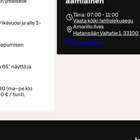
aamiainen
n yhteiselle
Täna: 07:00 - 11:00
Vaata kõiki lahtiolekuaegu
ikävuosi ja alle 3-
Amarillo Ilves
Hatanpään Valtatie 1, 3310
Broneeri laud
saapumisen
 65" näyttö ja
30 (ma–pe klo
 € / tunti.