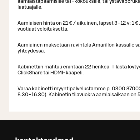
aamiaistapaamisille tai -kokouksille, tai ystäväporuka
laatuajalle.
Aamiaisen hinta on 21 € / aikuinen, lapset 3–12 v: 1 € /
vuotiaat veloituksetta.
Aamiainen maksetaan ravintola Amarillon kassalle 
yhteydessä.
Kabinettiin mahtuu enintään 22 henkeä. Tilasta löytyy
ClickShare tai HDMI-kaapeli.
Varaa kabinetti myyntipalvelustamme p. 0300 8700
8.30–16.30). Kabinetin tilavuokra aamiaisaikaan on 50