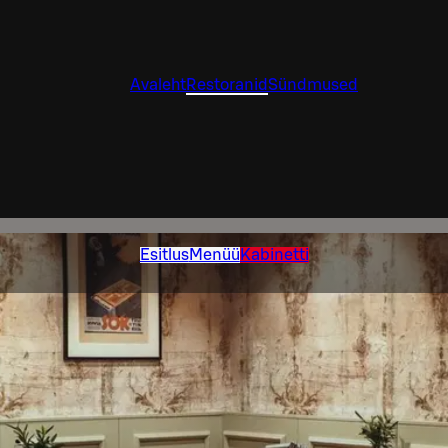
Avaleht
Restoranid
Sündmused
Esitlus
Menüü
Kabinetti