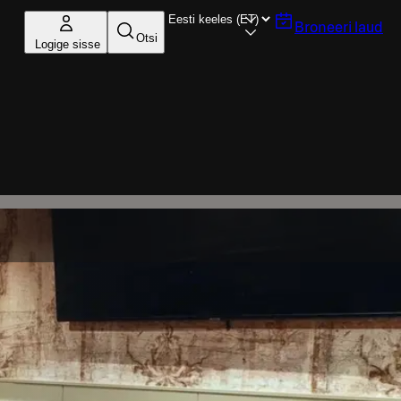
Broneeri laud
Otsi
Logige sisse