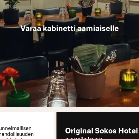
Varaa kabinetti aamiaiselle
 tunnelmallisen
Original Sokos Hotel
 mahdollisuuden