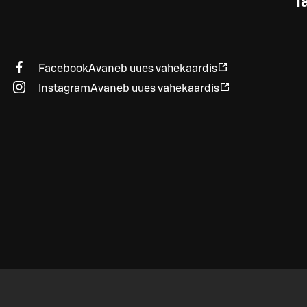
l
Facebook
Avaneb uues vahekaardis
Instagram
Avaneb uues vahekaardis