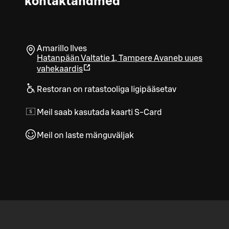
kontaktandmed
Amarillo Ilves
Hatanpään Valtatie 1
,
Tampere
Avaneb uues
vahekaardis
Restoran on ratastooliga ligipääsetav
Meil saab kasutada kaarti S-Card
Meil on laste mänguväljak