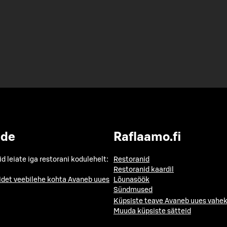
ide
Raflaamo.fi
id leiate iga restorani kodulehelt:
Restoranid
Restoranid kaardil
idet veebilehe kohta
Avaneb uues
Lõunasöök
Sündmused
Küpsiste teave
Avaneb uues vahek
Muuda küpsiste sätteid