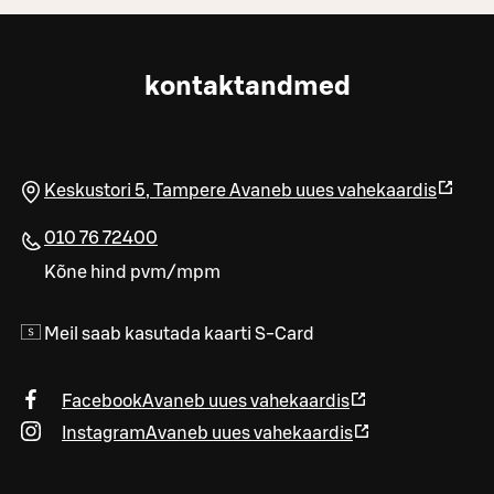
kontaktandmed
Keskustori 5
,
Tampere
Avaneb uues vahekaardis
010 76 72400
Kõne hind pvm/mpm
Meil saab kasutada kaarti S-Card
Facebook
Avaneb uues vahekaardis
Instagram
Avaneb uues vahekaardis