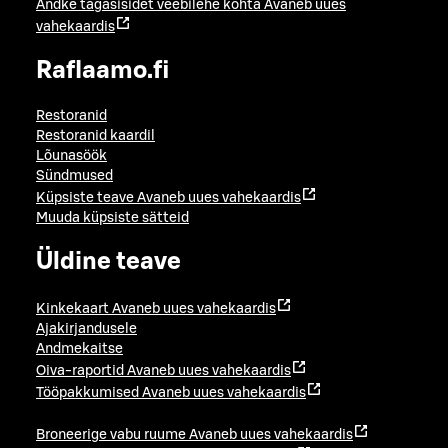
Andke tagasisidet veebilehe kohta
Avaneb uues
vahekaardis
Raflaamo.fi
Restoranid
Restoranid kaardil
Lõunasöök
Sündmused
Küpsiste teave
Avaneb uues vahekaardis
Muuda küpsiste sätteid
Üldine teave
Kinkekaart
Avaneb uues vahekaardis
Ajakirjandusele
Andmekaitse
Oiva-raportid
Avaneb uues vahekaardis
Tööpakkumised
Avaneb uues vahekaardis
Broneerige vabu ruume
Avaneb uues vahekaardis