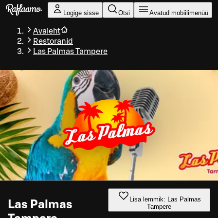
Liigu peamise sisu juurde
Logige sisse
Otsi
Avatud mobiilimenüü
Avaleht
Restoranid
Las Palmas Tampere
Lisa lemmik: Las Palmas
Las Palmas
Tampere