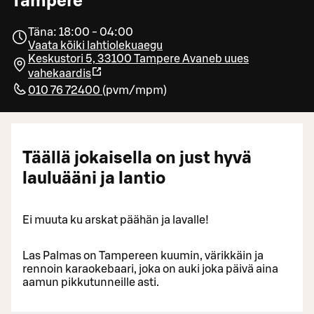
Tampere
Täna: 18:00 - 04:00
Vaata kõiki lahtiolekuaegu
Keskustori 5, 33100 Tampere
Avaneb uues
vahekaardis
010 76 72400
(
pvm/mpm
)
Täällä jokaisella on just hyvä
lauluääni ja lantio
Ei muuta ku arskat päähän ja lavalle!
Las Palmas on Tampereen kuumin, värikkäin ja
rennoin karaokebaari, joka on auki joka päivä aina
aamun pikkutunneille asti.