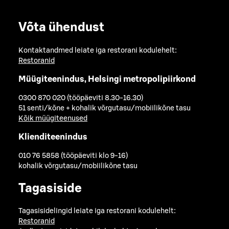
Võta ühendust
Kontaktandmed leiate iga restorani kodulehelt:
Restoranid
Müügiteenindus, Helsingi metropolipiirkond
0300 870 020 (tööpäeviti 8.30-16.30)
51 senti/kõne + kohalik võrgutasu/mobiilikõne tasu
Kõik müügiteenused
Klienditeenindus
010 76 5858 (tööpäeviti klo 9-16)
kohalik võrgutasu/mobiilikõne tasu
Tagasiside
Tagasisidelingid leiate iga restorani kodulehelt:
Restoranid