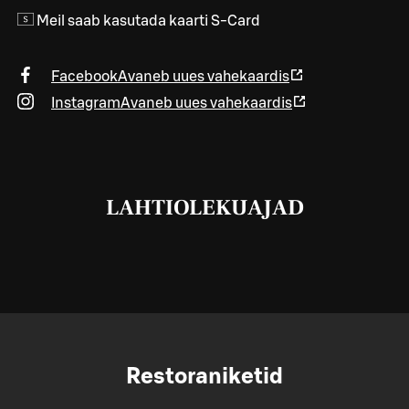
Meil saab kasutada kaarti S-Card
Facebook
Avaneb uues vahekaardis
Instagram
Avaneb uues vahekaardis
LAHTIOLEKUAJAD
Restoraniketid