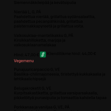
Siemennäkkileipää ja kevätsipulia
Nieriää L, G, PÄ
Paahdettua nieriää, grillattua sydänsalaattia,
paahdettua pecanpähkinää, grillattua
palsternakkapyreetä ja grillattua voita.
Valkosuklaa-mantelikakku G, PÄ
Kirsikkahilloketta, marjoja ja
valkosuklaanamelakaa
Kliendiliikme hind:
44,00 €
Hind:
47,00 €
Vegemenu
Punajuuricarpaccio G, VE
Basilika-chilimajoneesia, tiristettyä kukkakaalia ja
lehtikaalichipsejä
Belugakroketit G, VE
Kurpitsakastiketta, grillattua varsiparsakaalia,
pikkelöityä punasipulia ja tomaattia kahdella tapaa
Porkkanaa ja vaniljaa G, VE, PÄ