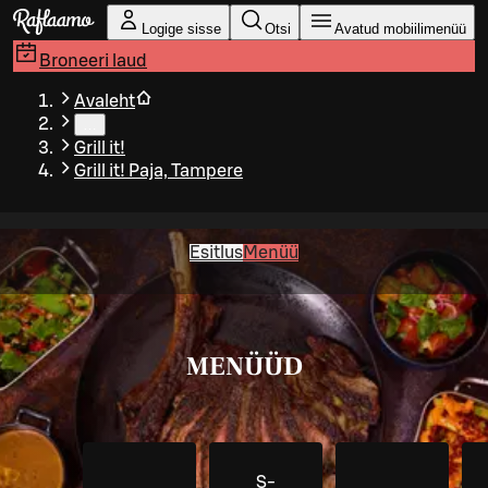
Liigu peamise sisu juurde
Logige sisse
Otsi
Avatud mobiilimenüü
Broneeri laud
Avaleht
…
Grill it!
Grill it! Paja, Tampere
Esitlus
Menüü
MENÜÜD
S-