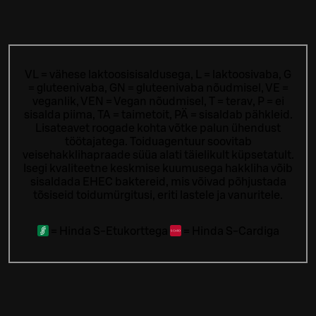
VL = vähese laktoosisisaldusega, L = laktoosivaba, G
= gluteenivaba, GN = gluteenivaba nõudmisel, VE =
veganlik, VEN = Vegan nõudmisel, T = terav, P = ei
sisalda piima, TA = taimetoit, PÄ = sisaldab pähkleid.
Lisateavet roogade kohta võtke palun ühendust
töötajatega.
Toiduagentuur soovitab
veisehakklihapraade süüa alati täielikult küpsetatult.
Isegi kvaliteetne keskmise kuumusega hakkliha võib
sisaldada EHEC baktereid, mis võivad põhjustada
tõsiseid toidumürgitusi, eriti lastele ja vanuritele.
=
Hinda S-Etukorttega
=
Hinda S-Cardiga