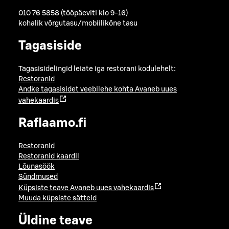
010 76 5858 (tööpäeviti klo 9-16)
kohalik võrgutasu/mobiilikõne tasu
Tagasiside
Tagasisidelingid leiate iga restorani kodulehelt:
Restoranid
Andke tagasisidet veebilehe kohta
Avaneb uues
vahekaardis
Raflaamo.fi
Restoranid
Restoranid kaardil
Lõunasöök
Sündmused
Küpsiste teave
Avaneb uues vahekaardis
Muuda küpsiste sätteid
Üldine teave