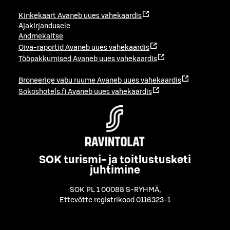
Kinkekaart
Avaneb uues vahekaardis
Ajakirjandusele
Andmekaitse
Oiva-raportid
Avaneb uues vahekaardis
Tööpakkumised
Avaneb uues vahekaardis
Broneerige vabu ruume
Avaneb uues vahekaardis
Sokoshotels.fi
Avaneb uues vahekaardis
SOK turismi- ja toitlustusketi
juhtimine
SOK PL 1 00088 S-RYHMÄ
,
Ettevõtte registrikood 0116323-1