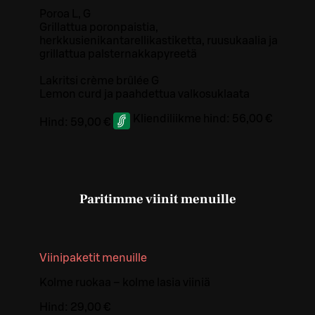
Poroa L, G
Grillattua poronpaistia,
herkkusienikantarellikastiketta, ruusukaalia ja
grillattua palsternakkapyreetä
Lakritsi crème brûlée G
Lemon curd ja paahdettua valkosuklaata
Kliendiliikme hind:
56,00 €
Hind:
59,00 €
Paritimme viinit menuille
Viinipaketit menuille
Kolme ruokaa – kolme lasia viiniä
Hind:
29,00 €