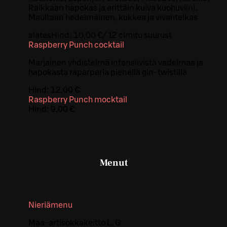
Raikkaan hapokas ja erittäin kuiva kuohuviini.
Maultaan hedelmäinen, kukkea ja vivahteikas
alates
Hind:
10,00 €
/
12 cl
mitu suurust
Raspberry Punch cocktail
Marjainen yhdistelmä intensiivistä vadelmaa ja
hapokasta raparperia pienellä gin-twistillä
Hind:
12,00 €
Raspberry Punch mocktail
Hind:
9,00 €
Menut
Nieriämenu
Maa-artisokkakeitto L, G