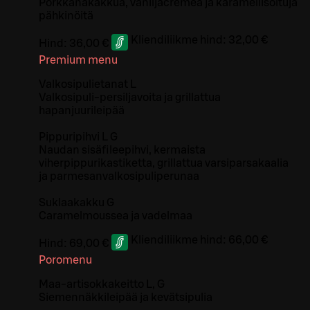
Porkkanakakkua, vaniljacremeä ja karamellisoituja
pähkinöitä
Kliendiliikme hind:
32,00 €
Hind:
36,00 €
Premium menu
Valkosipulietanat L
Valkosipuli-persiljavoita ja grillattua
hapanjuurileipää
Pippuripihvi L G
Naudan sisäfileepihvi, kermaista
viherpippurikastiketta, grillattua varsiparsakaalia
ja parmesanvalkosipuliperunaa
Suklaakakku G
Caramelmoussea ja vadelmaa
Kliendiliikme hind:
66,00 €
Hind:
69,00 €
Poromenu
Maa-artisokkakeitto L, G
Siemennäkkileipää ja kevätsipulia