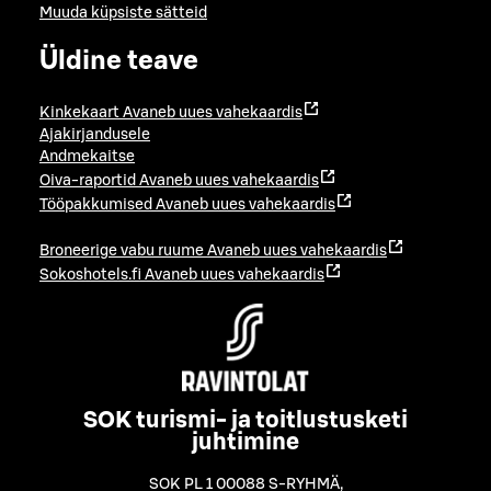
Muuda küpsiste sätteid
Üldine teave
Kinkekaart
Avaneb uues vahekaardis
Ajakirjandusele
Andmekaitse
Oiva-raportid
Avaneb uues vahekaardis
Tööpakkumised
Avaneb uues vahekaardis
Broneerige vabu ruume
Avaneb uues vahekaardis
Sokoshotels.fi
Avaneb uues vahekaardis
SOK turismi- ja toitlustusketi
juhtimine
SOK PL 1 00088 S-RYHMÄ
,