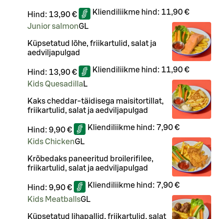
Kliendiliikme hind:
11,90 €
Hind:
13,90 €
Junior salmon
G
L
Küpsetatud lõhe, friikartulid, salat ja
aedviljapulgad
Kliendiliikme hind:
11,90 €
Hind:
13,90 €
Kids Quesadilla
L
Kaks cheddar-täidisega maisitortillat,
friikartulid, salat ja aedviljapulgad
Kliendiliikme hind:
7,90 €
Hind:
9,90 €
Kids Chicken
G
L
Krõbedaks paneeritud broilerifilee,
friikartulid, salat ja aedviljapulgad
Kliendiliikme hind:
7,90 €
Hind:
9,90 €
Kids Meatballs
G
L
Küpsetatud lihapallid, friikartulid, salat