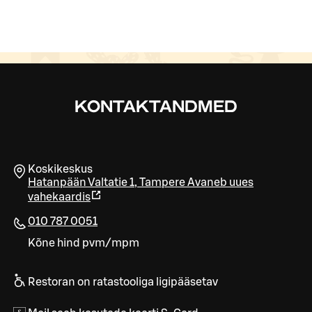
KONTAKTANDMED
Koskikeskus
Hatanpään Valtatie 1
,
Tampere
Avaneb uues
vahekaardis
010 787 0051
Kõne hind pvm/mpm
Restoran on ratastooliga ligipääsetav