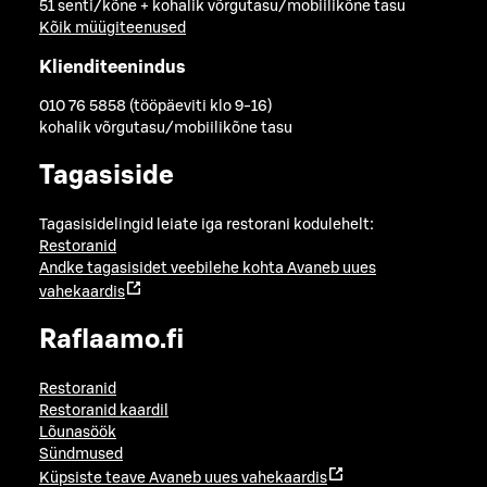
51 senti/kõne + kohalik võrgutasu/mobiilikõne tasu
Kõik müügiteenused
Klienditeenindus
010 76 5858 (tööpäeviti klo 9-16)
kohalik võrgutasu/mobiilikõne tasu
Tagasiside
Tagasisidelingid leiate iga restorani kodulehelt:
Restoranid
Andke tagasisidet veebilehe kohta
Avaneb uues
vahekaardis
Raflaamo.fi
Restoranid
Restoranid kaardil
Lõunasöök
Sündmused
Küpsiste teave
Avaneb uues vahekaardis