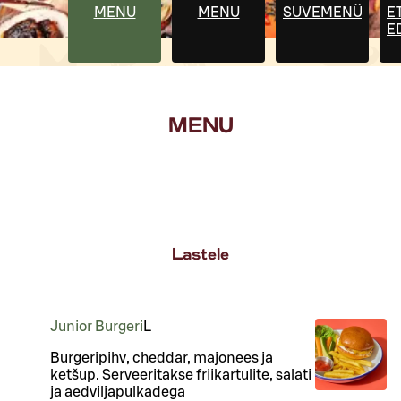
MENU
MENU
SUVEMENÜÜ
E
E
MENU
Lastele
Junior Burgeri
L
Burgeripihv, cheddar, majonees ja
ketšup. Serveeritakse friikartulite, salati
ja aedviljapulkadega