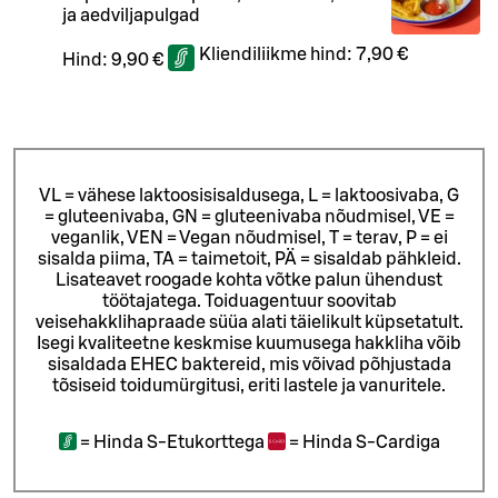
ja aedviljapulgad
Kliendiliikme hind:
7,90 €
Hind:
9,90 €
VL = vähese laktoosisisaldusega, L = laktoosivaba, G
= gluteenivaba, GN = gluteenivaba nõudmisel, VE =
veganlik, VEN = Vegan nõudmisel, T = terav, P = ei
sisalda piima, TA = taimetoit, PÄ = sisaldab pähkleid.
Lisateavet roogade kohta võtke palun ühendust
töötajatega.
Toiduagentuur soovitab
veisehakklihapraade süüa alati täielikult küpsetatult.
Isegi kvaliteetne keskmise kuumusega hakkliha võib
sisaldada EHEC baktereid, mis võivad põhjustada
tõsiseid toidumürgitusi, eriti lastele ja vanuritele.
=
Hinda S-Etukorttega
=
Hinda S-Cardiga