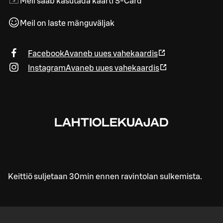
Meil saab kasutada kaarti S-Card
Meil on laste mänguväljak
Facebook
Avaneb uues vahekaardis
Instagram
Avaneb uues vahekaardis
LAHTIOLEKUAJAD
Keittiö suljetaan 30min ennen ravintolan sulkemista.