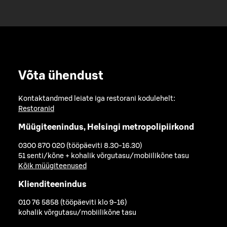
Võta ühendust
Kontaktandmed leiate iga restorani kodulehelt:
Restoranid
Müügiteenindus, Helsingi metropolipiirkond
0300 870 020 (tööpäeviti 8.30-16.30)
51 senti/kõne + kohalik võrgutasu/mobiilikõne tasu
Kõik müügiteenused
Klienditeenindus
010 76 5858 (tööpäeviti klo 9-16)
kohalik võrgutasu/mobiilikõne tasu