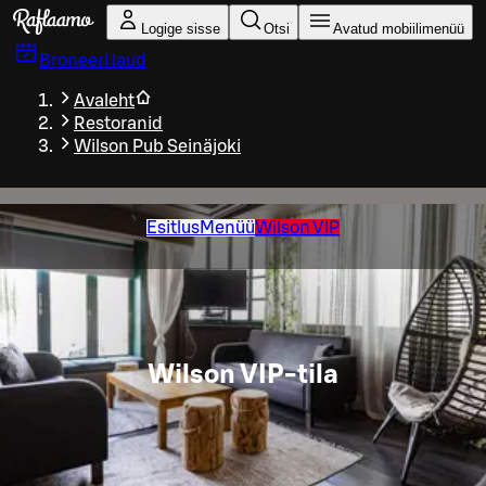
Liigu peamise sisu juurde
Logige sisse
Otsi
Avatud mobiilimenüü
Broneeri laud
Avaleht
Restoranid
Wilson Pub Seinäjoki
Esitlus
Menüü
Wilson VIP
Wilson VIP-tila