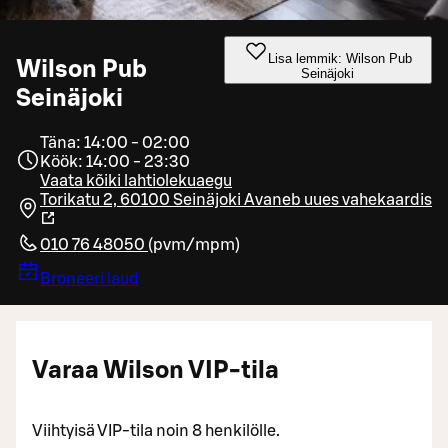
Lisa lemmik: Wilson Pub
Wilson Pub
Seinäjoki
Seinäjoki
Täna: 14:00 - 02:00
Köök: 14:00 - 23:30
Vaata kõiki lahtiolekuaegu
Torikatu 2, 60100 Seinäjoki
Avaneb uues vahekaardis
010 76 48050
(
pvm/mpm
)
Broneeri laud
Varaa Wilson VIP-tila
Viihtyisä VIP-tila noin 8 henkilölle.