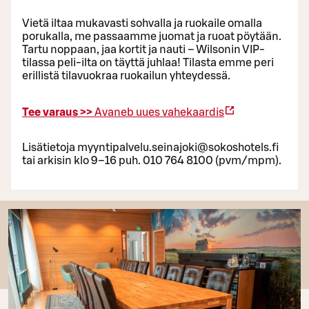
Vietä iltaa mukavasti sohvalla ja ruokaile omalla
porukalla, me passaamme juomat ja ruoat pöytään.
Tartu noppaan, jaa kortit ja nauti – Wilsonin VIP-
tilassa peli-ilta on täyttä juhlaa! Tilasta emme peri
erillistä tilavuokraa ruokailun yhteydessä.
Tee varaus >>
Avaneb uues vahekaardis
Lisätietoja myyntipalvelu.seinajoki@sokoshotels.fi
tai arkisin klo 9–16 puh. 010 764 8100 (pvm/mpm).