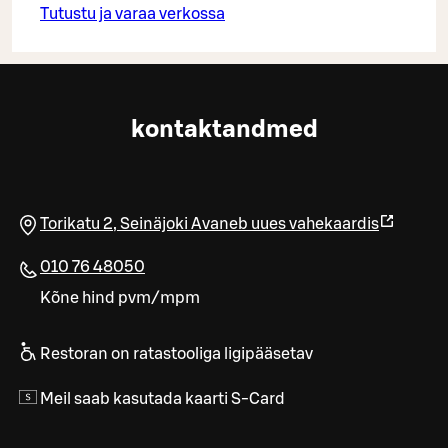
Tutustu ja varaa verkossa
kontaktandmed
Torikatu 2
,
Seinäjoki
Avaneb uues vahekaardis
010 76 48050
Kõne hind pvm/mpm
Restoran on ratastooliga ligipääsetav
Meil saab kasutada kaarti S-Card