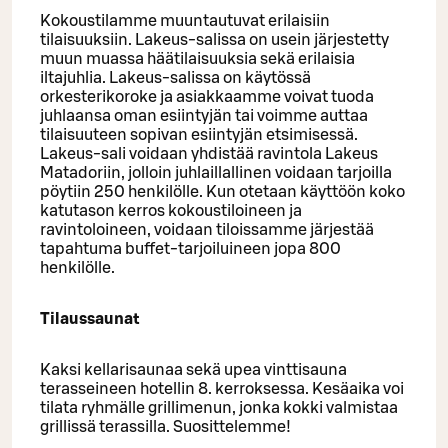
Kokoustilamme muuntautuvat erilaisiin
tilaisuuksiin. Lakeus-salissa on usein järjestetty
muun muassa häätilaisuuksia sekä erilaisia
iltajuhlia. Lakeus-salissa on käytössä
orkesterikoroke ja asiakkaamme voivat tuoda
juhlaansa oman esiintyjän tai voimme auttaa
tilaisuuteen sopivan esiintyjän etsimisessä.
Lakeus-sali voidaan yhdistää ravintola Lakeus
Matadoriin, jolloin juhlaillallinen voidaan tarjoilla
pöytiin 250 henkilölle. Kun otetaan käyttöön koko
katutason kerros kokoustiloineen ja
ravintoloineen, voidaan tiloissamme järjestää
tapahtuma buffet-tarjoiluineen jopa 800
henkilölle.
Tilaussaunat
Kaksi kellarisaunaa sekä upea vinttisauna
terasseineen hotellin 8. kerroksessa. Kesäaika voi
tilata ryhmälle grillimenun, jonka kokki valmistaa
grillissä terassilla. Suosittelemme!