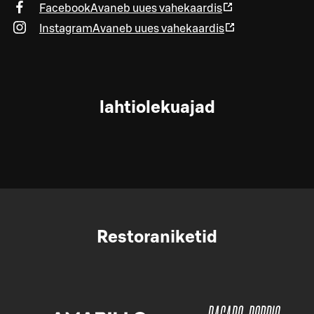
Facebook
Avaneb uues vahekaardis
Instagram
Avaneb uues vahekaardis
lahtiolekuajad
Restoraniketid