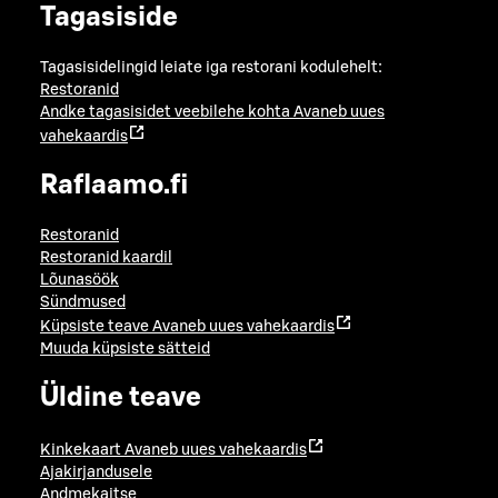
Tagasiside
Tagasisidelingid leiate iga restorani kodulehelt:
Restoranid
Andke tagasisidet veebilehe kohta
Avaneb uues
vahekaardis
Raflaamo.fi
Restoranid
Restoranid kaardil
Lõunasöök
Sündmused
Küpsiste teave
Avaneb uues vahekaardis
Muuda küpsiste sätteid
Üldine teave
Kinkekaart
Avaneb uues vahekaardis
Ajakirjandusele
Andmekaitse