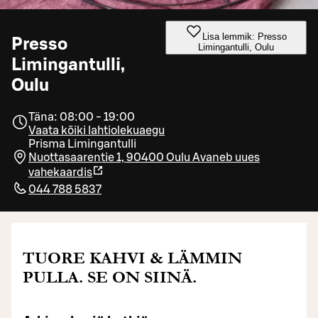
Lisa lemmik: Presso
Presso
Limingantulli, Oulu
Limingantulli,
Oulu
Täna: 08:00 - 19:00
Vaata kõiki lahtiolekuaegu
Prisma Limingantulli
Nuottasaarentie 1, 90400 Oulu
Avaneb uues
vahekaardis
044 788 5837
TUORE KAHVI & LÄMMIN
PULLA. SE ON SIINÄ.