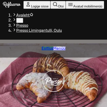
Liigu peamise sisu juurde
Logige sisse
Otsi
Avatud mobiilimenüü
Avaleht
…
Presso
Presso Limingantulli, Oulu
Esitlus
Menüü