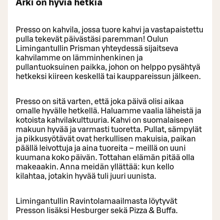
Arki on hyviä hetkiä
Presso on kahvila, jossa tuore kahvi ja vastapaistettu
pulla tekevät päivästäsi paremman! Oulun
Limingantullin Prisman yhteydessä sijaitseva
kahvilamme on lämminhenkinen ja
pullantuoksuinen paikka, johon on helppo pysähtyä
hetkeksi kiireen keskellä tai kauppareissun jälkeen.
Presso on sitä varten, että joka päivä olisi aikaa
omalle hyvälle hetkellä. Haluamme vaalia läheistä ja
kotoista kahvilakulttuuria. Kahvi on suomalaiseen
makuun hyvää ja varmasti tuoretta. Pullat, sämpylät
ja pikkusyötävät ovat herkullisen makuisia, paikan
päällä leivottuja ja aina tuoreita – meillä on uuni
kuumana koko päivän. Tottahan elämän pitää olla
makeaakin. Anna meidän yllättää: kun kello
kilahtaa, jotakin hyvää tuli juuri uunista.
Limingantullin Ravintolamaailmasta löytyvät
Presson lisäksi Hesburger sekä Pizza & Buffa.