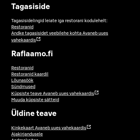
Tagasiside
Tagasisidelingid leiate iga restorani kodulehelt:
Restoranid
Andke tagasisidet veebilehe kohta
Avaneb uues
vahekaardis
Raflaamo.fi
Restoranid
Restoranid kaardil
Lõunasöök
Sündmused
Küpsiste teave
Avaneb uues vahekaardis
Muuda küpsiste sätteid
Üldine teave
Kinkekaart
Avaneb uues vahekaardis
Ajakirjandusele