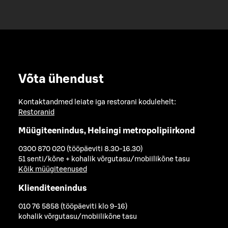
Võta ühendust
Kontaktandmed leiate iga restorani kodulehelt:
Restoranid
Müügiteenindus, Helsingi metropolipiirkond
0300 870 020 (tööpäeviti 8.30-16.30)
51 senti/kõne + kohalik võrgutasu/mobiilikõne tasu
Kõik müügiteenused
Klienditeenindus
010 76 5858 (tööpäeviti klo 9-16)
kohalik võrgutasu/mobiilikõne tasu