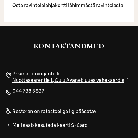
Osta ravintolalahjakortti lähimmästä ravintolasta!
KONTAKTANDMED
Prisma Limingantulli
Nuottasaarentie 1
,
Oulu
Avaneb uues vahekaardis
044 788 5837
Restoran on ratastooliga ligipääsetav
Meil saab kasutada kaarti S-Card