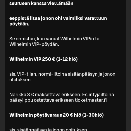
seurueen kanssa viettämään
eeppistä iltaa jonon ohi valmiiksi varattuun
pöytään.
Se onnistuu, kun varaat Wilhelmin VIPin tai
Wilhelmin VIP-pöydän.
Wilhelmin VIP 250 € (1-12 hlö)
sis. VIP-tilan, normi-iltoina sisäänpääsyn ja jonon
ohituksen.
Narikka 3 € maksettava erikseen. Esiintyjäiltoina
pääsylippu ostettava erikseen ticketmaster.fi
Wilhelmin pöytävaraus 20 € hlö (1-30hlö)
sis. sisäänpääsyn ja jonon ohituksen.