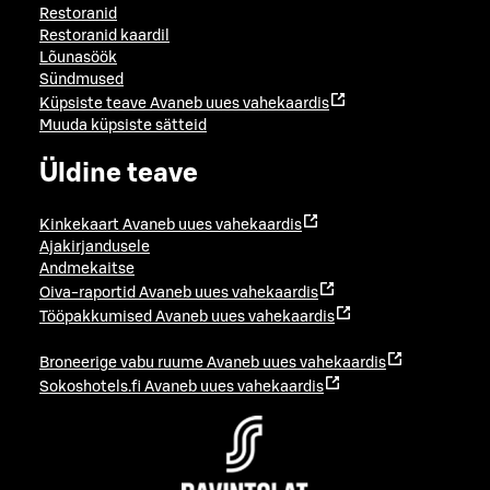
Restoranid
Restoranid kaardil
Lõunasöök
Sündmused
Küpsiste teave
Avaneb uues vahekaardis
Muuda küpsiste sätteid
Üldine teave
Kinkekaart
Avaneb uues vahekaardis
Ajakirjandusele
Andmekaitse
Oiva-raportid
Avaneb uues vahekaardis
Tööpakkumised
Avaneb uues vahekaardis
Broneerige vabu ruume
Avaneb uues vahekaardis
Sokoshotels.fi
Avaneb uues vahekaardis