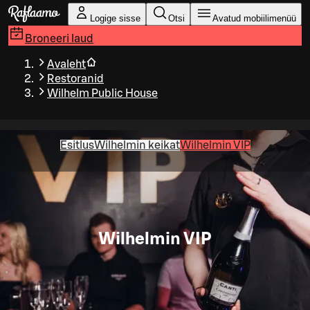
Liigu peamise sisu juurde
Logige sisse
Otsi
Avatud mobiilimenüü
Broneeri laud
Avaleht
Restoranid
Wilhelm Public House
Esitlus
Wilhelmin keikat
Wilhelmin VIP
Wilhelmin VIP