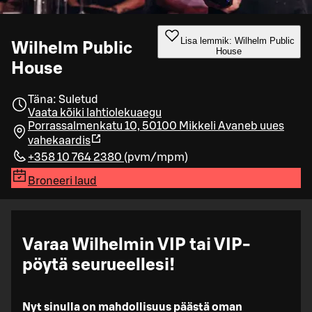
Lisa lemmik: Wilhelm Public
Wilhelm Public
House
House
Täna: Suletud
Vaata kõiki lahtiolekuaegu
Porrassalmenkatu 10, 50100 Mikkeli
Avaneb uues
vahekaardis
+358 10 764 2380
(
pvm/mpm
)
Broneeri laud
Varaa Wilhelmin VIP tai VIP-
pöytä seurueellesi!
Nyt sinulla on mahdollisuus päästä oman