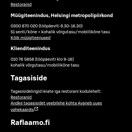
Restoranid
Müügiteenindus, Helsingi metropolipiirkond
0300 870 020 (tööpäeviti 8.30-16.30)
51 senti/kõne + kohalik võrgutasu/mobiilikõne tasu
Kõik müügiteenused
Klienditeenindus
010 76 5858 (tööpäeviti klo 9-16)
kohalik võrgutasu/mobiilikõne tasu
Tagasiside
Tagasisidelingid leiate iga restorani kodulehelt:
Restoranid
Andke tagasisidet veebilehe kohta
Avaneb uues
vahekaardis
Raflaamo.fi