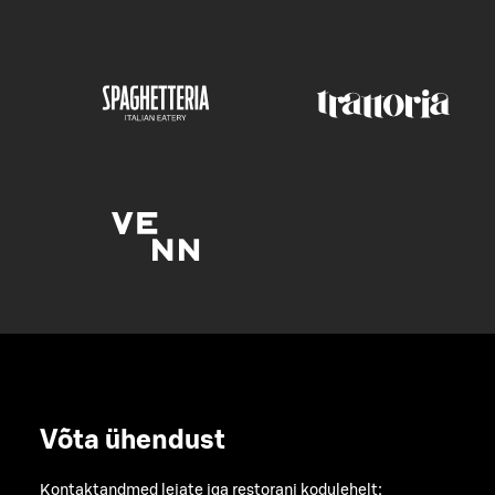
Võta ühendust
Kontaktandmed leiate iga restorani kodulehelt: