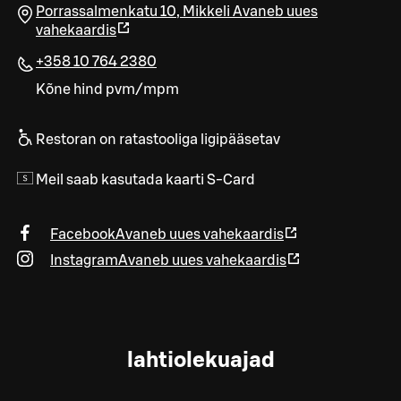
Porrassalmenkatu 10
,
Mikkeli
Avaneb uues
vahekaardis
+358 10 764 2380
Kõne hind pvm/mpm
Restoran on ratastooliga ligipääsetav
Meil saab kasutada kaarti S-Card
Facebook
Avaneb uues vahekaardis
Instagram
Avaneb uues vahekaardis
lahtiolekuajad