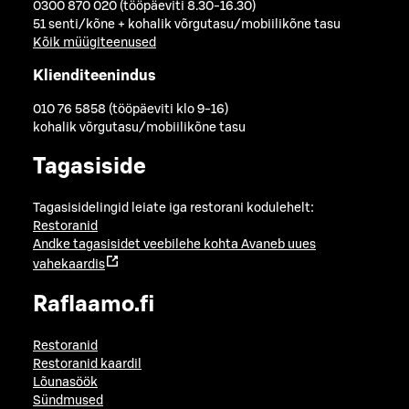
0300 870 020 (tööpäeviti 8.30-16.30)
51 senti/kõne + kohalik võrgutasu/mobiilikõne tasu
Kõik müügiteenused
Klienditeenindus
010 76 5858 (tööpäeviti klo 9-16)
kohalik võrgutasu/mobiilikõne tasu
Tagasiside
Tagasisidelingid leiate iga restorani kodulehelt:
Restoranid
Andke tagasisidet veebilehe kohta
Avaneb uues
vahekaardis
Raflaamo.fi
Restoranid
Restoranid kaardil
Lõunasöök
Sündmused