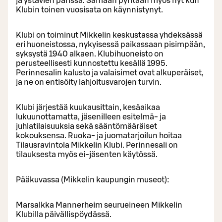
ja ystävien parissa. Samaan pyritään myös nyt kun
Klubin toinen vuosisata on käynnistynyt.
Klubi on toiminut Mikkelin keskustassa yhdeksässä
eri huoneistossa, nykyisessä paikassaan pisimpään,
syksystä 1940 alkaen. Klubihuoneisto on
perusteellisesti kunnostettu kesällä 1995.
Perinnesalin kalusto ja valaisimet ovat alkuperäiset,
ja ne on entisöity lahjoitusvarojen turvin.
Klubi järjestää kuukausittain, kesäaikaa
lukuunottamatta, jäsenilleen esitelmä- ja
juhlatilaisuuksia sekä sääntömääräiset
kokouksensa. Ruoka- ja juomatarjoilun hoitaa
Tilausravintola Mikkelin Klubi. Perinnesali on
tilauksesta myös ei-jäsenten käytössä.
Pääkuvassa (Mikkelin kaupungin museot):
Marsalkka Mannerheim seurueineen Mikkelin
Klubilla päivällispöydässä.