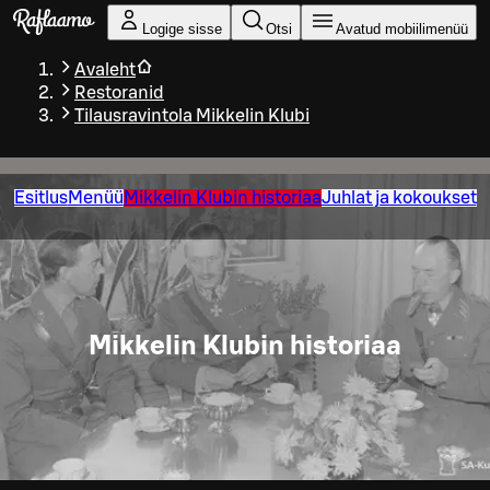
Liigu peamise sisu juurde
Logige sisse
Otsi
Avatud mobiilimenüü
Avaleht
Restoranid
Tilausravintola Mikkelin Klubi
Esitlus
Menüü
Mikkelin Klubin historiaa
Juhlat ja kokoukset
Mikkelin Klubin historiaa