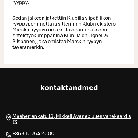
ryyppy.
Sodan jälkeen jatkettiin Klubilla ylipäällikön
ryyppyperinnettä ja sittemmin Klubi rekisteröi
Marskin ryypyn omaksi tavaramerkikseen.
Yhteistyökumppanina Klubilla on Lignell &
Piispanen, joka omistaa Marskin ryypyn
tavaramerkin.
kontaktandmed
Maaherrankatu 13
,
Mikkeli
Avaneb uues vahekaardis
+358 10 764 2000