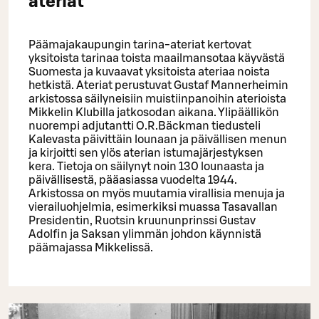
ateriat
Päämajakaupungin tarina-ateriat kertovat
yksitoista tarinaa toista maailmansotaa käyvästä
Suomesta ja kuvaavat yksitoista ateriaa noista
hetkistä. Ateriat perustuvat Gustaf Mannerheimin
arkistossa säilyneisiin muistiinpanoihin aterioista
Mikkelin Klubilla jatkosodan aikana. Ylipäällikön
nuorempi adjutantti O.R.Bäckman tiedusteli
Kalevasta päivittäin lounaan ja päivällisen menun
ja kirjoitti sen ylös aterian istumajärjestyksen
kera. Tietoja on säilynyt noin 130 lounaasta ja
päivällisestä, pääasiassa vuodelta 1944.
Arkistossa on myös muutamia virallisia menuja ja
vierailuohjelmia, esimerkiksi muassa Tasavallan
Presidentin, Ruotsin kruununprinssi Gustav
Adolfin ja Saksan ylimmän johdon käynnistä
päämajassa Mikkelissä.