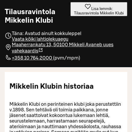
Lisa lemmik:
Tilausravintola
Tilausravintola Mikkelin Klubi
Mikkelin Klubi
Täna: Avatud ainult kokkuleppel
Vaata kõiki lahtiolekuaegu
Maaherrankatu 13, 50100 Mikkeli
Avaneb uues
vahekaardis
+358 10 764 2000
(
pvm/mpm
)
Mikkelin Klubin historiaa
Mikkelin Klubi on perinteinen klubi joka perustettiin
v.1898. Sen tehtävä oli toimia paikkana, jonne
jäsenet saattoivat kokoontua lukemaan lehtiä,
seurustelemaan, harrastamaan seurapelejä,
aterioimaan ja nauttimaan yhdessäolosta, rauhassa