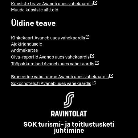
Küpsiste teave
Avaneb uues vahekaardis
Muuda küpsiste sätteid
Üldine teave
Kinkekaart
Avaneb uues vahekaardis
Ajakirjandusele
Andmekaitse
Oiva-raportid
Avaneb uues vahekaardis
Tööpakkumised
Avaneb uues vahekaardis
Broneerige vabu ruume
Avaneb uues vahekaardis
Sokoshotels.fi
Avaneb uues vahekaardis
SOK turismi- ja toitlustusketi
juhtimine