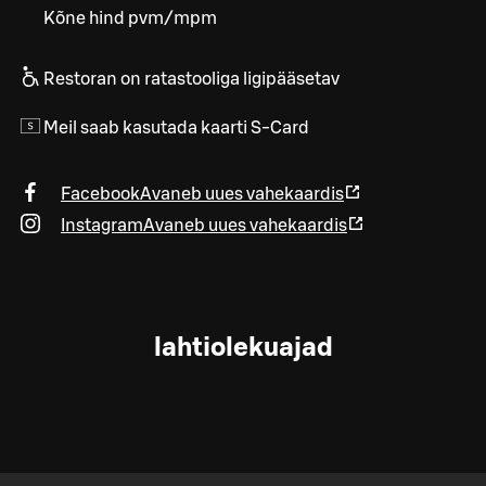
Kõne hind pvm/mpm
Restoran on ratastooliga ligipääsetav
Meil saab kasutada kaarti S-Card
Facebook
Avaneb uues vahekaardis
Instagram
Avaneb uues vahekaardis
lahtiolekuajad