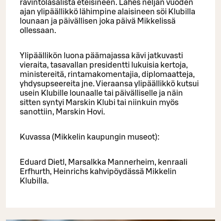
ravintolasalista eteisineen. Lähes neljän vuoden
ajan ylipäällikkö lähimpine alaisineen söi Klubilla
lounaan ja päivällisen joka päivä Mikkelissä
ollessaan.
Ylipäällikön luona päämajassa kävi jatkuvasti
vieraita, tasavallan presidentti lukuisia kertoja,
ministereitä, rintamakomentajia, diplomaatteja,
yhdysupseereita jne. Vieraansa ylipäällikkö kutsui
usein Klubille lounaalle tai päivälliselle ja näin
sitten syntyi Marskin Klubi tai niinkuin myös
sanottiin, Marskin Hovi.
Kuvassa (Mikkelin kaupungin museot):
Eduard Dietl, Marsalkka Mannerheim, kenraali
Erfhurth, Heinrichs kahvipöydässä Mikkelin
Klubilla.